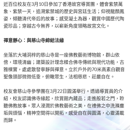
近百位校友在3月10日參加了香港故宮導賞團，體會紫禁萬
象、紫禁一天，追溯紫禁城的歷史與宮廷生活；仰視龍顏鳳
姿，傾聽清代帝后的故事；感受凝土為器，觀賞中國歷代陶
瓷珍品；穿越古今無界，以嶄新角度領略故宮文化。
禪意靜心：與慈山寺締結法緣
坐落於大埔洞梓的慈山寺是一座佛教藝術博物館，群山依
傍，環境清幽；建築設計理念糅合佛寺傳統與現代功能，古
雅樸實，處處散發寧靜與禪意。立於戶外的70米高素白觀音
聖像頭部微微低垂，俯瞰眾生，法相慈悲、莊嚴自在。
校友會慈山寺參學團在3月22日圓滿舉行。透過導賞員的介
紹，校友認識佛寺緣起，欣賞館內藏品；走進般若之門，聆
聽佛教故事。眾人浸潤於佛教藝術之美，在禮佛之中洗滌塵
垢與煩惱，精神空間得以開拓，感受自在與圓滿，心靈滿載
而歸。