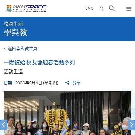
Skip
打
ENG
簡
to
彈
main
開
出
Main
content
搜
主
校園生活
content
選
尋
學與教
start
單
介
面
<
返回學與教主頁
一陽復始 校友會迎春活動系列
活動重溫
日期
2023年5月4日 (星期四)
分享