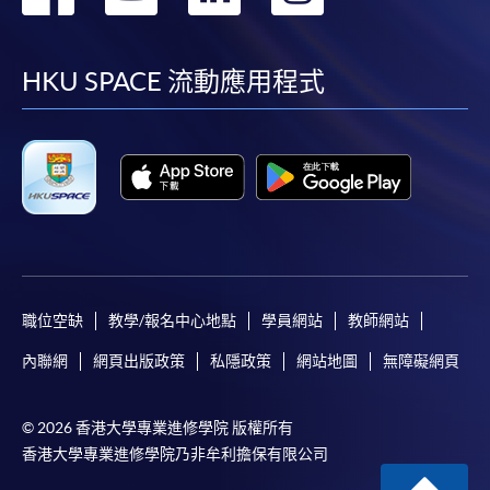
到
到
到
到
facebook
youtube
linkedin
instag
HKU SPACE 流動應用程式
職位空缺
教學/報名中心地點
學員網站
教師網站
內聯網
網頁出版政策
私隱政策
網站地圖
無障礙網頁
© 2026 香港大學專業進修學院 版權所有
香港大學專業進修學院乃非牟利擔保有限公司