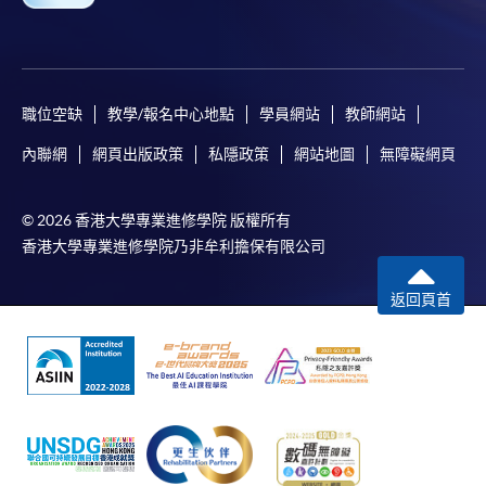
[
下載報名表SF26
]
申請學歷頒授及專業課程可能需要其他資料，報名
職位空缺
教學/報名中心地點
學員網站
教師網站
表可向報名中心或有關課程負責人索取。填妥申請
內聯網
網頁出版政策
私隱政策
網站地圖
無障礙網頁
表格後，請連同報名費/學費以及所需證明文件親
往報名中心或以郵遞方式遞交。
© 2026 香港大學專業進修學院 版權所有
香港大學專業進修學院乃非牟利擔保有限公司
報讀同一學歷頒授課程內其他單元
返回頁首
​學院為學歷頒授課程特設「註冊及學費通知」，適
用於一般學歷頒授課程。
課程負責人會為學員送上「註冊及學費通知」
(「通知」)，請填妥有關「通知」，並親往報名中
心或以郵遞方式，遞交「通知」及繳交所需費用。