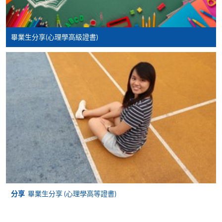
填寫網上報名表格
申請人可按該課程網頁的右上角的
畢業生分享(心理學高級證書)
圖示進入網上服務網頁，然
後按照指示填妥網上報名表格。
某些課程須甄選入學，並要求申請人上載課程網頁
中指定所須文件(如學歷證明)。系統只支援doc,
docx, jpg 和pdf格式之附件。
繳交所需費用
申請人可使用以下方式繳交報名費或課程費用:
繳費靈網上服務
- 申請人須先開立繳費靈戶口及設
分享
畢業生分享 (心理學高等證書)
定繳費靈網上密碼。有關如何申請繳費靈戶口及密
碼，請瀏覽繳費靈網址
http://www.ppshk.com
。