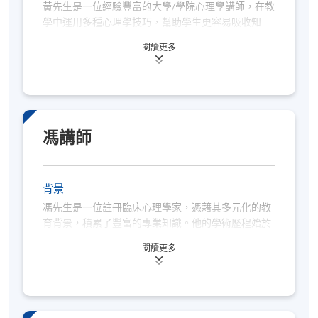
關係建立、領導才能發展、人才評估、心理測量、績
黃先生是一位經驗豐富的大學/學院心理學講師，在教
效管理以及培訓計劃等重要領域。
學中運用多種心理學技巧，幫助學生更容易吸收知
識。黃先生畢業於香港大學，獲得社會科學學士學位
閱讀更多
和教育文憑，並在美國完成了教育心理學碩士學位。
他在心理學考試中取得了優異的成績，在 GRE 心理學
考試中的得分超過了全球 92% 的考生，並擅長教導學
生應對心理學考試。
自 2009 年以來，他一直是香港流行音樂界屢獲殊榮
馮講師
的製作人、編曲家和作曲家。近年來，他將音樂和正
向心理學相結合，幫助學生提高生活滿意度。
背景
馮先生是一位註冊臨床心理學家，憑藉其多元化的教
育背景，積累了豐富的專業知識。他的學術歷程始於
加州大學洛杉磯分校，取得心理學學士學位後，再赴
閱讀更多
香港大學深造，獲得臨床心理學碩士學位。
作為一位多才多藝的專業人士，馮先生在多個心理學
領域均有卓越表現，包括認知行為療法、法證心理