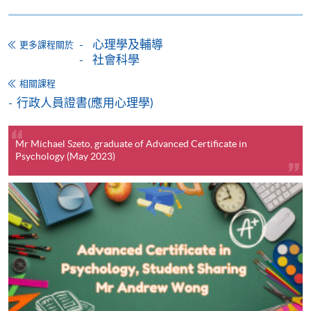
網上報名
立即報名
心理學及輔導
更多課程關於
申請表
下載申請表
社會科學
相關課程
報名辦法
行政人員證書(應用心理學)
網上報名服務
香港大學專業進修學院提供24小時網上報名及繳費服
Mr Michael Szeto, graduate of Advanced Certificate in
務，申請人可通過網上申請個別學歷頒授課程和報讀
Psychology (May 2023)
大部份公開招生的課程(以先到先得形式報名的課程)。
申請人可在網上使用「繳費靈」(PPS) (不適用於手
機)、VISA 或 Mastercard。除上述支付方式之外，如就
讀學歷頒授課程設有網上服務，在學學員亦可以「微
信支付」(Online WeChat Pay) 、「支付寶」(Online
Alipay) 或 「轉數快」(FPS) 繳付學費。
報讀新課程