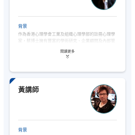
周六下午（時間：14:00 – 18:00）
完成本心理學高級證書後，學生將能夠描述及解釋心
理學中的主要理論方法，以及能夠將心理學知識應用
到日常生活的不同方面，如理解自己、他人及工作
背景
等。本課程的眾多畢業生亦成功獲得世界頂尖大學的
作為香港心理學會工業及組織心理學部的註冊心理學
心理學或輔導學碩士取錄。
家，蔡博士擁有豐富的學術研究、企業顧問及內部管
理經驗，多年來為亞太區眾多知名企業提供管理及領
閱讀更多
導力發展方面的專業指導。
評估方式
憑藉其深厚的工業及組織心理學專業背景，蔡博士善
學生必須提交課程作業、參加考試及達75%或以上的出
於運用理論研究及實務經驗，在企業各個層面有效地
席率。
引導人員行為。他深信企業的成功並非取決於單純的
實力或智慧，而是源於組織的適應能力，以及團隊建
黃講師
立協作夥伴關係的能力。基於這個理念，他專注協助
企業領導者發展其獨特優勢。
報名代碼
2445-CS004A
蔡博士在美國及香港完成學業，對於探索人類思維及
行為模式始終保持熱忱。他的專業服務範疇廣泛，橫
現時接受報名
跨企業戰略及營運層面，包括管理團隊協調、持份者
背景