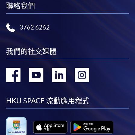
個別課程為須報讀同一學歷頒授課程及其他單元或繳
聯絡我們
交下期學費的學員，提供網上服務，如學員就讀的課
程設有此服務，課程負責人會通知學員有關程序。
3762 6262
網上支付可通過「繳費靈」(PPS) (不適用於手機)、
VISA 或 Mastercard、「微信支付」(Online WeChat
Pay) 、「支付寶」(Online Alipay) 或 「轉數快」(FPS)
我們的社交媒體
繳付學費。
轉
轉
轉
轉
親身報名/郵遞
到
到
到
到
facebook
youtube
linkedin
instag
HKU SPACE 流動應用程式
報讀新課程
凡以「先到先得」為取錄方式的課程，請填妥
SF26報名表，親往
報名中心
或以郵遞方式連同學
費以及所需證明文件呈交。