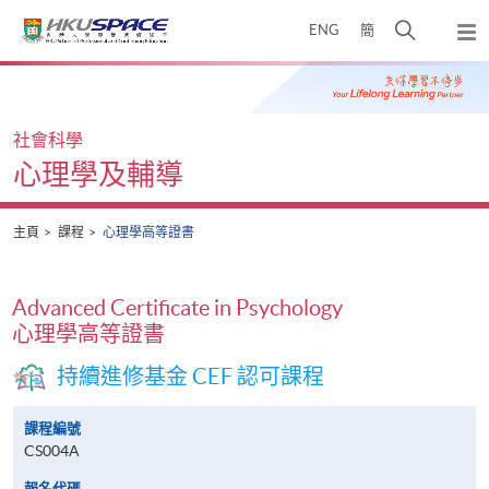
Skip
打
ENG
簡
to
彈
main
開
出
Main
content
搜
主
content
選
尋
start
單
介
社會科學
面
心理學及輔導
主頁
課程
心理學高等證書
Advanced Certificate in Psychology
心理學高等證書
持續進修基金 CEF 認可課程
課程編號
CS004A
報名代碼