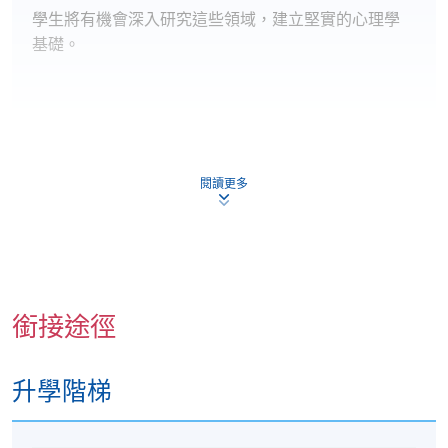
學生將有機會深入研究這些領域，建立堅實的心理學
基礎。
組織行為學（9學分）
閱讀更多
本單元探討組織內的人類和群體行為，主題包括：
動機與領導力
群體動力與衝突解決
壓力管理與溝通
銜接途徑
其他工作相關問題
升學階梯
本單元旨在幫助學員將心理學知識應用於商業世界。