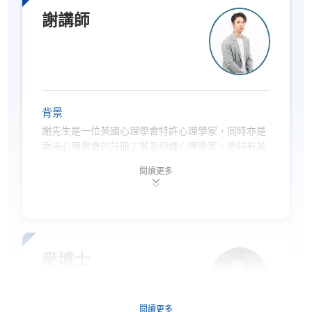
學、正向心理學和跨文化諮詢。他的教學方法因富有
吸引力且能巧妙地將理論概念與實際應用結合而備受
謝講師
推崇。
馮先生不僅在學術領域成就斐然，還積極投身社區服
務。他經常舉辦心理健康意識和個人發展的工作坊和
研討會，充分展現了他對學術研究和實踐應用的雙重
熱忱。這種理論與實踐並重的方式，使他成為心理學
背景
教育領域不可或缺的重要人才，為理論研究和實際應
謝先生是一位英國心理學會特許心理學家，同時亦是
用兩方面都作出了重大貢獻。
香港心理學會的註冊工業及組織心理學家。他持有英
國曼徹斯特大學組織心理學理學碩士學位（優異成
閱讀更多
績），亦是英國愛丁堡大學的臨床心理學博士研究
生，其研究方向包括員工心理健康、接納與承諾治
療、員工投入，以及心理測量學。
謝先生相信人才是組織成功的核心，而教育是釋放潛
能的重要途徑。因此，他的工作橫跨教學、專業培訓
麥博士
及組織顧問服務，致力將心理學研究轉化為可實踐的
策略，應用於職場與教學情境上。作為心理學講師，
他主要教授組織行為學、社會心理學，以及研究方法
閱讀更多