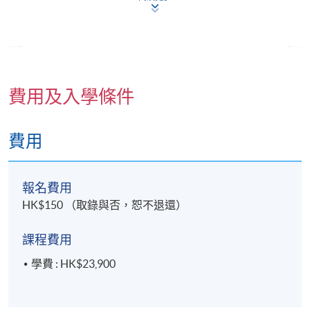
與統計學。
在學術工作以外，謝先生亦與不同機構合作，設計及
背景
推行企業培訓、心理評估及職涯發展諮詢等方案，以
麥博士（Dr. Victor Mak）是加拿大卑詩省註冊臨床
提升員工福祉及促進組織生產力。
心理學家，專長於心理評估、心理治療及臨床實務。
他在加拿大完成臨床心理學博士訓練，並在臨床、教
費用及入學條件
閱讀更多
育及法律醫學相關場景中，為青少年及成人提供具實
證基礎的心理服務，累積了豐富經驗。
費用
他的臨床經驗包括為多種心理健康、學習及認知問題
進行全面的心理、教育心理及診斷評估。他以實證為
本的方式提供心理治療，主要採用接納與承諾治療
報名費用
（Acceptance and Commitment Therapy, ACT），並
HK$150 （取錄與否，恕不退還）
曾以英語、粵語及普通話，為來自不同文化及語言背
景的個案提供服務。
課程費用
麥博士亦曾指導多位碩士程度的輔導學學生，具多年
學費 : HK$23,900
督導經驗，曾就臨床實務、心理評估、臨床晤談、倫
理及實證介入提供培訓與指導。他的督導重點在於協
助未來臨床工作者，將心理學理論與實務技巧及專業