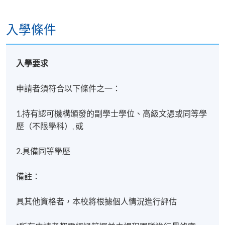
判斷結合起來。
入學條件
麥博士的教學興趣包括心理評估、異常心理學及臨床
心理學。他的教學方式著重批判性思考、實際應用，
以及協助學生在真實情境中建立對心理學概念的深入
入學要求
理解。
申請者須符合以下條件之一：
1.持有認可機構頒發的副學士學位、高級文憑或同等學
歷（不限學科）, 或
2.具備同等學歷
備註：
具其他資格者，本校將根據個人情況進行評估