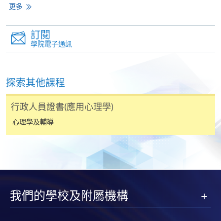
更多
*信用咭網上繳費服務
- 申請人可以 VISA 或
Mastercard（包括「香港大學專業進修學院
訂閱
Mastercard卡」）繳付學費。
學院電子通訊
*香港大學專業進修學院Mastercard卡
持有人如欲享用十個
月免息分期付款優惠，必須親臨本學院設有報名服務的教
探索其他課程
學中心作付款安排。
行政人員證書(應用心理學)
如欲了解如何於網上報讀新課程及繳費，請瀏覽網上
心理學及輔導
申請/報讀指南 :
-
短期課程
-
個別學歷頒授課程
我們的學校及附屬機構
報讀同一學歷頒授課程內其他單元