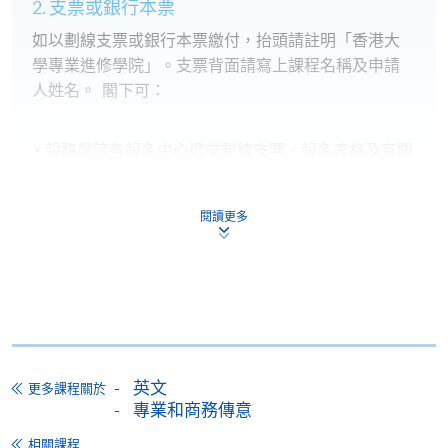
2. 支票或銀行本票
如以劃線支票或銀行本票繳付，抬頭請註明「香港大
學專業進修學院」。支票背面請寫上課程名稱及申請
人姓名。 閣下可：
親臨學院各報名中心遞交劃線支票、報名表格及有關
證明文件；
或可將上述文件一併寄交各報名中心，信封上請註明
閱讀更多
「報讀課程」，惟學院對郵遞失誤而遺失的支票及個
人資料概不負責。
3. VISA / Mastercard
申請人可親臨學院任何一所報名中心，以 VISA 或
Mastercard（包括「香港大學專業進修學院
Mastercard卡」）繳付學費。香港大學專業進修學院
英文
更多課程關於
專業和商務傳意
Mastercard卡持有人，如報讀課程滿港幣2,000元，可
享有十個月免息分期付款優惠，惟課程申請人必須為
相關課程