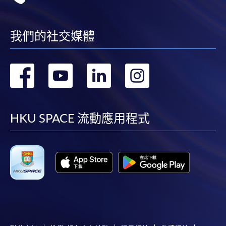
港大學專業進修學院」。
我們的社交媒體
轉
轉
轉
轉
到
到
到
到
facebook
youtube
linkedin
instag
HKU SPACE 流動應用程式