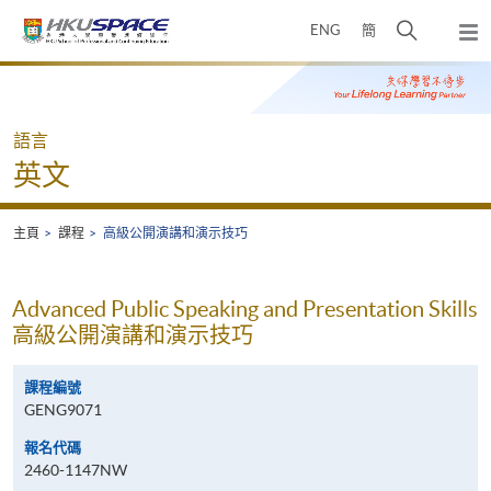
Skip
打
ENG
簡
to
彈
main
開
出
Main
content
搜
主
content
選
尋
start
單
介
語言
面
英文
主頁
課程
高級公開演講和演示技巧
Advanced Public Speaking and Presentation Skills
高級公開演講和演示技巧
課程編號
GENG9071
報名代碼
2460-1147NW