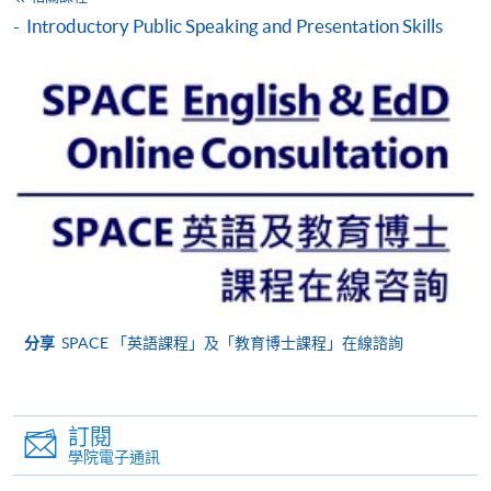
信用卡持有人。詳情請向學院報名中心職員查詢。
Introductory Public Speaking and Presentation Skills
4. 網上繳費服務
大部份公開招生的課程（以先到先得形式報名）及個
別學歷頒授課程提供網上報名/註冊服務，申請人可在
網上使用「繳費靈」（不適用於手機）、VISA或
Mastercard繳付有關課程的報名費或學費。除上述支
付方式之外，如就讀學歷頒授課程設有網上服務，學
員亦可以微信支付（Online WeChat Pay）、支付寶
（Online Alipay）或轉數快（FPS）繳付學費，詳情請
參閱
報名辦法 -
網上報名服務
。
分享
SPACE 「英語課程」及「教育博士課程」在線諮詢
注意事項:
如報讀課程將在五個工作天內開課，為免郵遞延誤報
訂閱
名程序，建議申請人親身到學院報名中心報名，並避
學院電子通訊
免使用支票付款。