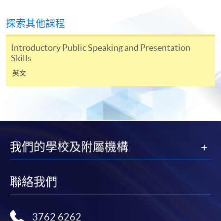
除由學院裁定的特殊情況（例如課程因報名人數不足
探索其他課程
而取消）之外，一切已繳費用概不退還。如獲學院批
准退還款項，以現金、易辦事、微信支付、支付寶、
Introductory Public Speaking and Presentation
Skills
支票或繳費靈（只限網上付款）方式繳交之款項，將
以支票退款；以信用卡繳交之款項，退款將直接退還
英文
到支付款項時使用的信用卡戶口。
除本學院網頁所列明的學費外，個別課程或有其他額
外收費，詳情請聯絡有關學科職員。
學費及學額不得轉讓他人。一經取錄，學員不得轉讀
其他課程，惟學院對特殊情況，可酌情處理。轉讀申
我們的學校及附屬機構
請一經批准，學員須繳付港幣120元手續費。
學院對郵遞失誤而遺失的支票或本票、付款收據或個
人資料，概不負責。
聯絡我們
若學員有意申請付款證明書，請把填妥之申請表、貼
上足夠郵資的回郵信封、連同劃線支票交回本學院。
3762 6262
每張收據申請費用為港幣30 元。支票抬頭註明「香