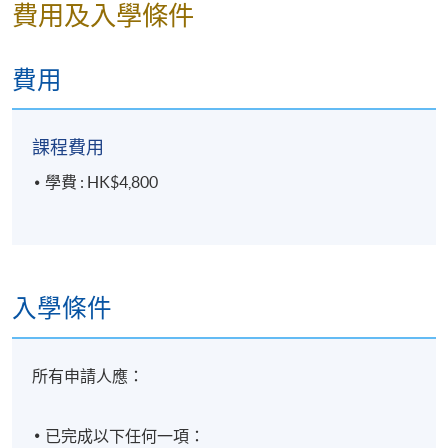
費用及入學條件
10 講
每講3小時
費用
地點
港大保良何鴻燊社區書院
課程費用
學費 : HK$4,800
入學條件
所有申請人應：
已完成以下任何一項：