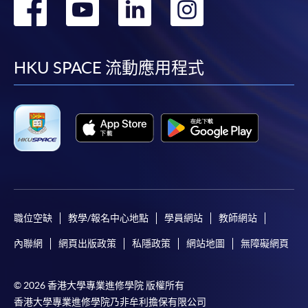
轉
轉
轉
轉
到
到
到
到
facebook
youtube
linkedin
instag
HKU SPACE 流動應用程式
職位空缺
教學/報名中心地點
學員網站
教師網站
內聯網
網頁出版政策
私隱政策
網站地圖
無障礙網頁
© 2026 香港大學專業進修學院 版權所有
香港大學專業進修學院乃非牟利擔保有限公司