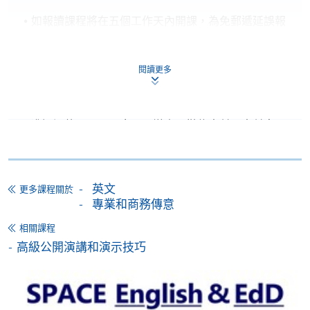
如報讀課程將在五個工作天內開課，為免郵遞延誤報
名程序，建議申請人親身到學院報名中心報名，並避
免使用支票付款。
閱讀更多
除由學院裁定的特殊情況（例如課程因報名人數不足
而取消）之外，一切已繳費用概不退還。如獲學院批
准退還款項，以現金、易辦事、微信支付、支付寶、
支票或繳費靈（只限網上付款）方式繳交之款項，將
以支票退款；以信用卡繳交之款項，退款將直接退還
到支付款項時使用的信用卡戶口。
英文
更多課程關於
除本學院網頁所列明的學費外，個別課程或有其他額
專業和商務傳意
外收費，詳情請聯絡有關學科職員。
相關課程
學費及學額不得轉讓他人。一經取錄，學員不得轉讀
高級公開演講和演示技巧
其他課程，惟學院對特殊情況，可酌情處理。轉讀申
請一經批准，學員須繳付港幣120元手續費。
學院對郵遞失誤而遺失的支票或本票、付款收據或個