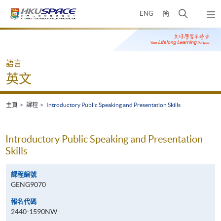
Skip
打
ENG
簡
to
彈
main
開
出
Main
content
搜
主
content
選
尋
start
單
介
語言
面
英文
主頁
課程
Introductory Public Speaking and Presentation Skills
Introductory Public Speaking and Presentation
Skills
課程編號
GENG9070
報名代碼
2440-1590NW