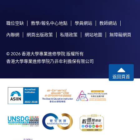
款卡、智能卡或其他付款的設施時出現任何信息或資訊傳送的
失誤、延誤、中斷、中止、或限制（2）從付款的網關傳送而
來的任何信息或資訊中出現的疏忽、錯誤、誤差或遺漏；
職位空缺
教學/報名中心地點
學員網站
教師網站
（3）付款的網關在完成網上付款時出現的故障、失靈、或失
誤；（4）任何由付款的網關引起或與付款的網關相關的原
內聯網
網頁出版政策
私隱政策
網站地圖
無障礙網頁
因，包括未獲授權進入、資料傳送的改動、任何非法行為等。
© 2026 香港大學專業進修學院 版權所有
以上中文本純作參考之用，如內容與英文版本有任何歧義，一
香港大學專業進修學院乃非牟利擔保有限公司
切以英文版本為準。
返回頁首
付款方法
1. 現金、「易辦事」（EPS）、微信支付
(WeChat Pay) 或支付寶(Alipay)
申請人可親臨學院任何一所報名中心，以現金、「易
辦事」、微信支付（WeChat Pay）或支付寶
（Alipay） 繳付學費。