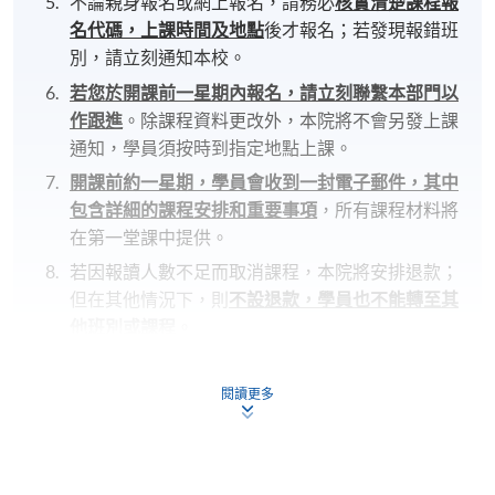
不論親身報名或網上報名，請務必
核實清楚課程報
名代碼，上課時間及地點
後才報名；若發現報錯班
別，請立刻通知本校。
若您於開課前一星期內報名，請立刻聯繫本部門以
作跟進
。除課程資料更改外，本院將不會另發上課
通知，學員須按時到指定地點上課。
開課前約一星期，學員會收到一封電子郵件，其中
包含詳細的課程安排和重要事項
，所有課程材料將
在第一堂課中提供。
若因報讀人數不足而取消課程，本院將安排退款；
但在其他情況下，則
不設退款，學員也不能轉至其
他班別或課程
。
若個別學員缺席，本院將不提供補課或其他安排。
閱讀更多
報名代碼
2450-2025NW
開課日期
2026年10月15日 (星期四)