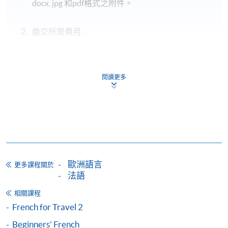
docx, jpg 和pdf格式之附件。
繳交所需費用
申請人可使用以下方式繳交報名費或課程費用:
閱讀更多
繳費靈網上服務
- 申請人須先開立繳費靈戶口及設
定繳費靈網上密碼。有關如何申請繳費靈戶口及密
碼，請瀏覽繳費靈網址
http://www.ppshk.com
。
*信用咭網上繳費服務
- 申請人可以 VISA 或
Mastercard（包括「香港大學專業進修學院
Mastercard卡」）繳付學費。
歐洲語言
更多課程關於
法語
*香港大學專業進修學院Mastercard卡
持有人如欲享用十個
相關課程
月免息分期付款優惠，必須親臨本學院設有報名服務的教
French for Travel 2
學中心作付款安排。
Beginners' French