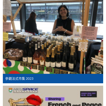
親身報名/郵遞
報讀新課程
凡以「先到先得」為取錄方式的課程，請填妥
SF26報名表，親往
報名中心
或以郵遞方式連同學
費以及所需證明文件呈交。
[
下載報名表SF26
]
申請學歷頒授及專業課程可能需要其他資料，報名
參觀法式市集 2023
表可向報名中心或有關課程負責人索取。填妥申請
表格後，請連同報名費/學費以及所需證明文件親
往報名中心或以郵遞方式遞交。