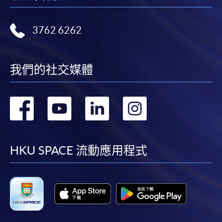
如須甄選入學，則正式收據並不可作為 閣下已獲
取錄的證明。學院將在截止報名日期後儘快通知申
請者是否獲取錄。落選的申請人將獲退還已繳交的
3762 6262
學費。
我們的社交媒體
免責聲明
轉
轉
轉
轉
本學院為學院開設的其中一些課程提供在線服務的平台。雖然
到
到
到
到
本學院會力求在有關網頁上刊載的資訊正確和合時，但本學院
卻不能為這些資訊作出任何明確或隱含的保證。本學院尤其不
facebook
youtube
linkedin
instag
HKU SPACE 流動應用程式
會保證下列各項：資訊並無侵犯版權，資訊可安全使用、資訊
準確、資訊適合任何目的、資訊不含電腦病毒等。
本學院（包括其僱員及附屬機構）對你在網上付款而由下列原
因所導致的任何損失，一概不負責；上述原因包括：（1）由
付款銀行或獨立商戶因為付款的網關在處理付款的信用卡、付