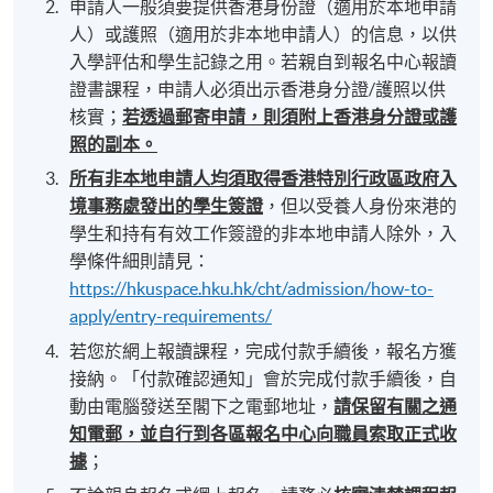
申請人一般須要提供香港身份證（適用於本地申請
人）或護照（適用於非本地申請人）的信息，以供
入學評估和學生記錄之用。若親自到報名中心報讀
證書課程，申請人必須出示香港身分證/護照以供
核實；
若透過郵寄申請，則須附上香港身分證或護
照的副本。
所有非本地申請人均須取得香港特別行政區政府入
境事務處發出的學生簽證
，但以受養人身份來港的
學生和持有有效工作簽證的非本地申請人除外，入
學條件細則請見：
https://hkuspace.hku.hk/cht/admission/how-to-
apply/entry-requirements/
若您於網上報讀課程，完成付款手續後，報名方獲
接納。「付款確認通知」會於完成付款手續後，自
動由電腦發送至閣下之電郵地址，
請保留有關之通
知電郵，並自行到各區報名中心向職員索取正式收
據
；