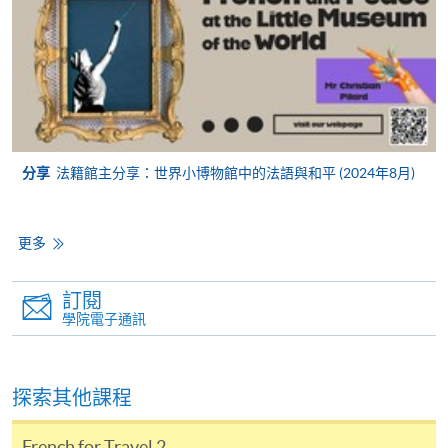
報讀同一學歷頒授課程內其他單元
​學院為學歷頒授課程特設「註冊及學費通知」，適
用於一般學歷頒授課程。
課程負責人會為學員送上「註冊及學費通知」
分享
法籍館主分享：世界小博物館中的法語與和平 (2024年8月)
(「通知」)，請填妥有關「通知」，並親往報名中
心或以郵遞方式，遞交「通知」及繳交所需費用。
更多
有關繳費詳情，請參閱
付款方法
。如對報名程序有任
何疑問，請詳閱個別課程資料，或聯絡有關課程負責
訂閱
人或報名中心。
學院電子通訊
課程/科目報名注意事項:
探索其他課程
選用網上報名服務必須在已接駁互聯網及支援
JavaScript程式瀏覽器的電腦上進行。建議選用
French for Travel 2