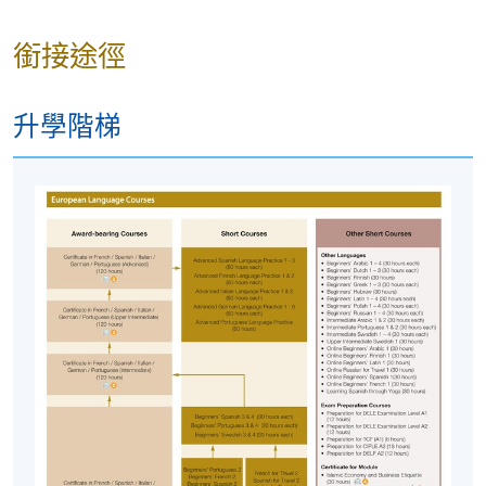
時間
6:45pm - 9:45pm
地點
HKU SPACE Po Leung Kuk Stanley Ho
銜接途徑
Community College (HPSHCC) Campus, 66
Leighton Road, Causeway Bay, Hong Kong.
現時接受報名
升學階梯
修業期
十堂, 合共三十小時
地點
港大保良何鴻燊社區書院