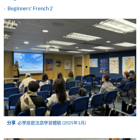
如欲了解如何於網上報讀新課程及繳費，請瀏覽網上
Beginners’ French 2
申請/報讀指南 :
-
短期課程
-
個別學歷頒授課程
報讀同一學歷頒授課程內其他單元
個別課程為須報讀同一學歷頒授課程及其他單元或繳
交下期學費的學員，提供網上服務，如學員就讀的課
程設有此服務，課程負責人會通知學員有關程序。
網上支付可通過「繳費靈」(PPS) (不適用於手機)、
VISA 或 Mastercard、「微信支付」(Online WeChat
分享
必學旅遊法語學習體驗 (2025年1月)
Pay) 、「支付寶」(Online Alipay) 或 「轉數快」(FPS)
繳付學費。