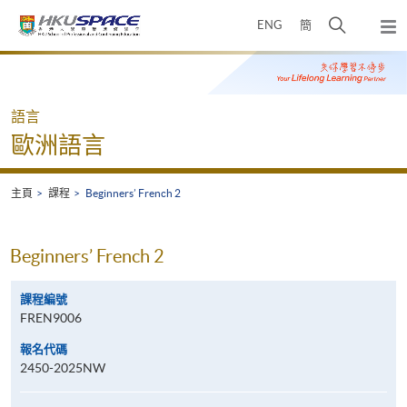
Skip
打
ENG
簡
to
彈
main
開
出
Main
content
搜
主
content
選
尋
start
單
介
語言
面
歐洲語言
主頁
課程
Beginners’ French 2
Beginners’ French 2
課程編號
FREN9006
報名代碼
2450-2025NW