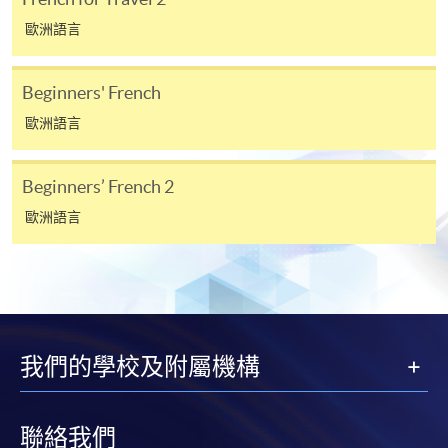
Google Chrome瀏覽器。
歐洲語言
申請人不應閒置申請超過10分鐘。否則，申請人
必須重新開始整個申請程序。
Beginners' French
網上報名只支援「提早報讀優惠」。如需享用其他
報讀優惠，請親臨學院的報名中心報名。
歐洲語言
在網上報名過程中，由於提交課程申請和付款在系
統處理上為兩個不同的程序，成功付款並不保證成
Beginners’ French 2
功被獲取錄。任何不成功的申請，課程組職員將儘
歐洲語言
快與 閣下聯絡。
申請人應注意，不論親身或網上報讀，相同的課
程/科目只可提交一次申請。
在網上報名過程中，付款成功後，網頁將顯示付款
確認。另外，確認電子郵件亦會發送到 閣下的電
我們的學校及附屬機構
子郵件帳戶。請保留確定回條作日後查詢用途。
除特殊情況(例如課程因報名人數不足而被取消)及
法例規定外，一切已繳費用，概不退還。
聯絡我們