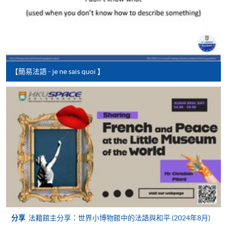
費以及所需證明文件呈交。
[
下載報名表SF26
]
申請學歷頒授及專業課程可能需要其他資料，報名
【簡易法語 - je ne sais quoi 】
表可向報名中心或有關課程負責人索取。填妥申請
表格後，請連同報名費/學費以及所需證明文件親
往報名中心或以郵遞方式遞交。
報讀同一學歷頒授課程內其他單元
​學院為學歷頒授課程特設「註冊及學費通知」，適
用於一般學歷頒授課程。
課程負責人會為學員送上「註冊及學費通知」
(「通知」)，請填妥有關「通知」，並親往報名中
分享
法籍館主分享：世界小博物館中的法語與和平 (2024年8月)