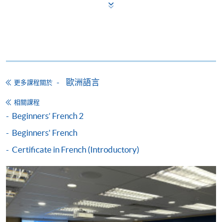
碼，請瀏覽繳費靈網址
http://www.ppshk.com
。
*信用咭網上繳費服務
- 申請人可以 VISA 或
Mastercard（包括「香港大學專業進修學院
Mastercard卡」）繳付學費。
*香港大學專業進修學院Mastercard卡
持有人如欲享用十個
歐洲語言
更多課程關於
月免息分期付款優惠，必須親臨本學院設有報名服務的教
學中心作付款安排。
相關課程
Beginners’ French 2
如欲了解如何於網上報讀新課程及繳費，請瀏覽網上
Beginners' French
申請/報讀指南 :
Certificate in French (Introductory)
-
短期課程
-
個別學歷頒授課程