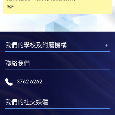
快與 閣下聯絡。
法語
申請人應注意，不論親身或網上報讀，相同的課
程/科目只可提交一次申請。
在網上報名過程中，付款成功後，網頁將顯示付款
確認。另外，確認電子郵件亦會發送到 閣下的電
子郵件帳戶。請保留確定回條作日後查詢用途。
我們的學校及附屬機構
除特殊情況(例如課程因報名人數不足而被取消)及
法例規定外，一切已繳費用，概不退還。
聯絡我們
如須甄選入學，則正式收據並不可作為 閣下已獲
取錄的證明。學院將在截止報名日期後儘快通知申
請者是否獲取錄。落選的申請人將獲退還已繳交的
3762 6262
學費。
我們的社交媒體
免責聲明