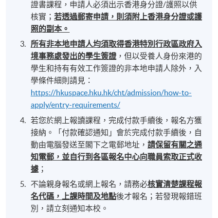
證書課程，申請人必須出示香港身分證/護照以供
核實；
若透過郵寄申請，則須附上香港身分證或護
照的副本。
所有非本地申請人均須取得香港特別行政區政府入
境事務處發出的學生簽證
，但以受養人身份來港的
學生和持有有效工作簽證的非本地申請人除外，入
學條件細則請見：
https://hkuspace.hku.hk/cht/admission/how-to-
apply/entry-requirements/
若您於網上報讀課程，完成付款手續後，報名方獲
接納。「付款確認通知」會於完成付款手續後，自
動由電腦發送至閣下之電郵地址，
請保留有關之通
知電郵，並自行到各區報名中心向職員索取正式收
據
；
不論親身報名或網上報名，請務必
核實清楚課程報
名代碼，上課時間及地點
後才報名；若發現報錯班
別，請立刻通知本校。