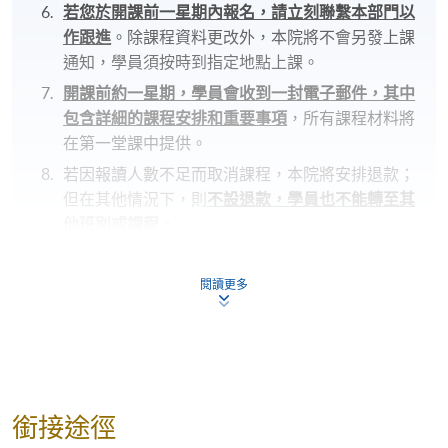
若您於開課前一星期內報名，請立刻聯繫本部門以
作跟進
。除課程資料更改外，本院將不會另發上課
通知，學員須按時到指定地點上課。
開課前約一星期，學員會收到一封電子郵件，其中
包含詳細的課程安排和重要事項
，所有課程材料將
在第一堂課中提供。
若因報讀人數不足而取消課程，本院將安排退款；
但在其他情況下，則
不設退款，學員也不能轉至其
他班別或課程
。
若個別學員缺席，本院將不提供補課或其他安排。
閱讀更多
修業期
10 講
每講3小時
銜接途徑