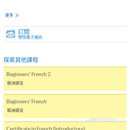
心或以郵遞方式，遞交「通知」及繳交所需費用。
更多
有關繳費詳情，請參閱
付款方法
。如對報名程序有任
何疑問，請詳閱個別課程資料，或聯絡有關課程負責
人或報名中心。
訂閱
學院電子通訊
課程/科目報名注意事項:
選用網上報名服務必須在已接駁互聯網及支援
探索其他課程
JavaScript程式瀏覽器的電腦上進行。建議選用
Google Chrome瀏覽器。
Beginners’ French 2
申請人不應閒置申請超過10分鐘。否則，申請人
歐洲語言
必須重新開始整個申請程序。
網上報名只支援「提早報讀優惠」。如需享用其他
Beginners' French
報讀優惠，請親臨學院的報名中心報名。
歐洲語言
在網上報名過程中，由於提交課程申請和付款在系
統處理上為兩個不同的程序，成功付款並不保證成
Certificate in French (Introductory)
功被獲取錄。任何不成功的申請，課程組職員將儘