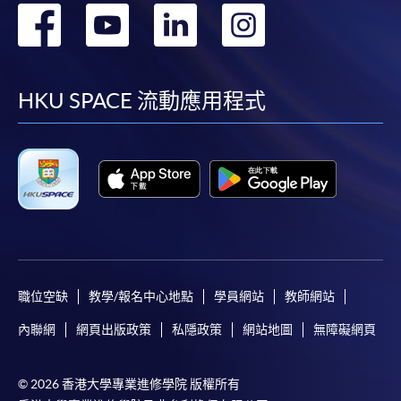
轉
轉
轉
轉
本學院為學院開設的其中一些課程提供在線服務的平台。雖然
本學院會力求在有關網頁上刊載的資訊正確和合時，但本學院
到
到
到
到
卻不能為這些資訊作出任何明確或隱含的保證。本學院尤其不
會保證下列各項：資訊並無侵犯版權，資訊可安全使用、資訊
facebook
youtube
linkedin
instag
HKU SPACE 流動應用程式
準確、資訊適合任何目的、資訊不含電腦病毒等。
本學院（包括其僱員及附屬機構）對你在網上付款而由下列原
因所導致的任何損失，一概不負責；上述原因包括：（1）由
付款銀行或獨立商戶因為付款的網關在處理付款的信用卡、付
款卡、智能卡或其他付款的設施時出現任何信息或資訊傳送的
失誤、延誤、中斷、中止、或限制（2）從付款的網關傳送而
來的任何信息或資訊中出現的疏忽、錯誤、誤差或遺漏；
（3）付款的網關在完成網上付款時出現的故障、失靈、或失
職位空缺
教學/報名中心地點
學員網站
教師網站
誤；（4）任何由付款的網關引起或與付款的網關相關的原
內聯網
網頁出版政策
私隱政策
網站地圖
無障礙網頁
因，包括未獲授權進入、資料傳送的改動、任何非法行為等。
以上中文本純作參考之用，如內容與英文版本有任何歧義，一
© 2026 香港大學專業進修學院 版權所有