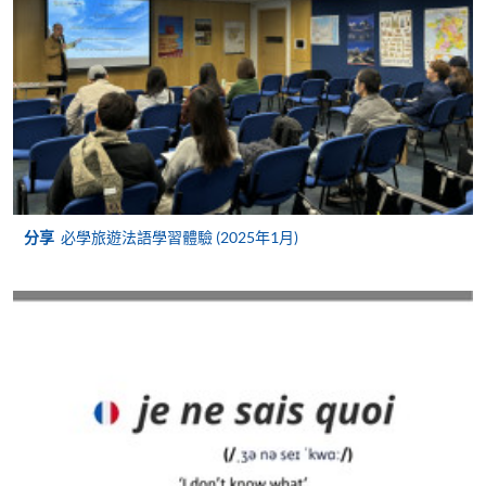
報讀同一學歷頒授課程內其他單元
個別課程為須報讀同一學歷頒授課程及其他單元或繳
交下期學費的學員，提供網上服務，如學員就讀的課
程設有此服務，課程負責人會通知學員有關程序。
網上支付可通過「繳費靈」(PPS) (不適用於手機)、
VISA 或 Mastercard、「微信支付」(Online WeChat
Pay) 、「支付寶」(Online Alipay) 或 「轉數快」(FPS)
繳付學費。
分享
必學旅遊法語學習體驗 (2025年1月)
親身報名/郵遞
報讀新課程
凡以「先到先得」為取錄方式的課程，請填妥
SF26報名表，親往
報名中心
或以郵遞方式連同學