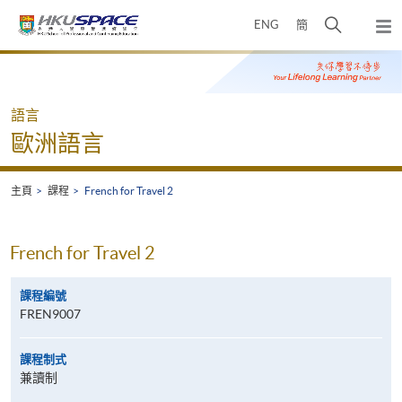
Skip
打
ENG
簡
to
彈
main
開
出
Main
content
搜
主
content
選
尋
start
單
介
語言
面
歐洲語言
主頁
課程
French for Travel 2
French for Travel 2
課程編號
FREN9007
課程制式
兼讀制