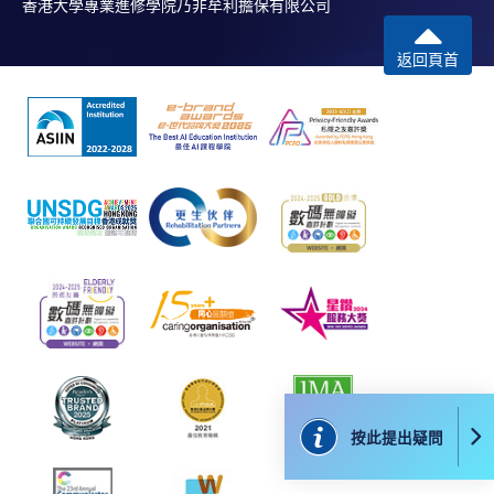
切以英文版本為準。
香港大學專業進修學院乃非牟利擔保有限公司
返回頁首
付款方法
1. 現金、「易辦事」（EPS）、微信支付
(WeChat Pay) 或支付寶(Alipay)
申請人可親臨學院任何一所報名中心，以現金、「易
辦事」、微信支付（WeChat Pay）或支付寶
（Alipay） 繳付學費。
2. 支票或銀行本票
如以劃線支票或銀行本票繳付，抬頭請註明「香港大
學專業進修學院」。支票背面請寫上課程名稱及申請
人姓名。 閣下可：
按此提出疑問
親臨學院各報名中心遞交劃線支票、報名表格及有關