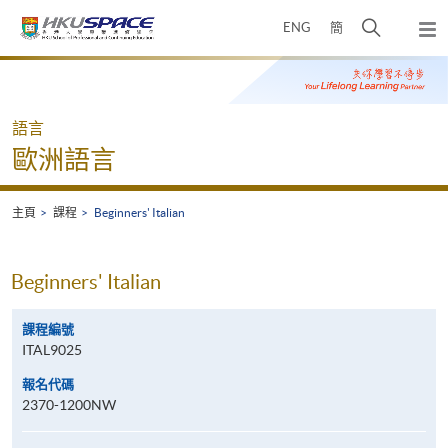
Skip
打
ENG
簡
to
彈
main
開
出
Main
content
搜
主
content
選
尋
start
單
介
語言
面
歐洲語言
主頁
課程
Beginners' Italian
Beginners' Italian
課程編號
ITAL9025
報名代碼
2370-1200NW