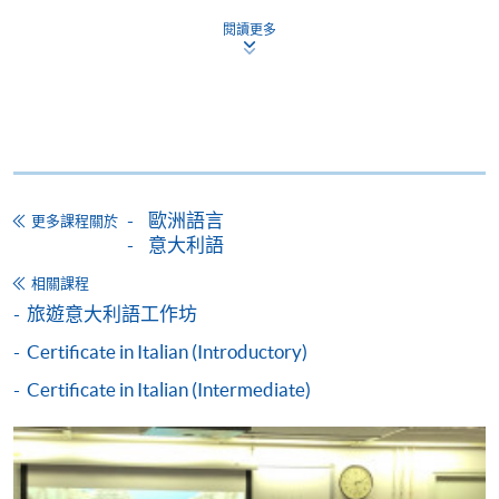
*信用咭網上繳費服務
- 申請人可以 VISA 或
閱讀更多
Mastercard（包括「香港大學專業進修學院
Mastercard卡」）繳付學費。
*香港大學專業進修學院Mastercard卡
持有人如欲享用十個
月免息分期付款優惠，必須親臨本學院設有報名服務的教
學中心作付款安排。
歐洲語言
更多課程關於
如欲了解如何於網上報讀新課程及繳費，請瀏覽網上
意大利語
申請/報讀指南 :
相關課程
-
短期課程
旅遊意大利語工作坊
Certificate in Italian (Introductory)
-
個別學歷頒授課程
Certificate in Italian (Intermediate)
報讀同一學歷頒授課程內其他單元
個別課程為須報讀同一學歷頒授課程及其他單元或繳