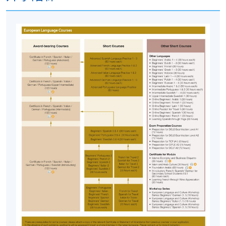
開課日期
2026年2月3日 (星期二)
時間
6:45pm - 9:45pm
地點
HKU SPACE Po Leung Kuk Stanley Ho
Community College (HPSHCC) Campus, 66
Leighton Road, Causeway Bay, Hong Kong.
現時接受報名
修業期
10 講, 30小時
地點
港大保良何鴻燊社區書院