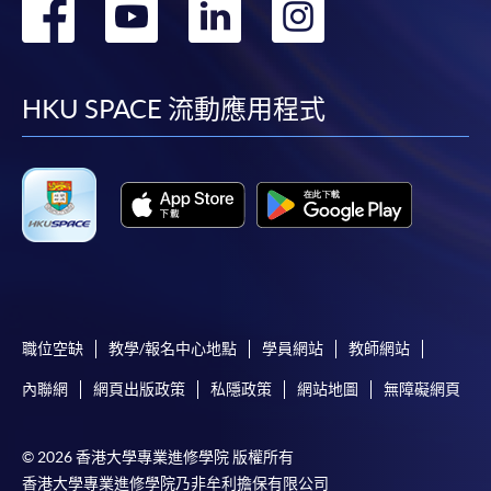
轉
轉
轉
轉
本學院會力求在有關網頁上刊載的資訊正確和合時，但本學院
卻不能為這些資訊作出任何明確或隱含的保證。本學院尤其不
到
到
到
到
會保證下列各項：資訊並無侵犯版權，資訊可安全使用、資訊
準確、資訊適合任何目的、資訊不含電腦病毒等。
facebook
youtube
linkedin
instag
HKU SPACE 流動應用程式
本學院（包括其僱員及附屬機構）對你在網上付款而由下列原
因所導致的任何損失，一概不負責；上述原因包括：（1）由
付款銀行或獨立商戶因為付款的網關在處理付款的信用卡、付
款卡、智能卡或其他付款的設施時出現任何信息或資訊傳送的
失誤、延誤、中斷、中止、或限制（2）從付款的網關傳送而
來的任何信息或資訊中出現的疏忽、錯誤、誤差或遺漏；
（3）付款的網關在完成網上付款時出現的故障、失靈、或失
誤；（4）任何由付款的網關引起或與付款的網關相關的原
職位空缺
教學/報名中心地點
學員網站
教師網站
因，包括未獲授權進入、資料傳送的改動、任何非法行為等。
內聯網
網頁出版政策
私隱政策
網站地圖
無障礙網頁
以上中文本純作參考之用，如內容與英文版本有任何歧義，一
切以英文版本為準。
© 2026 香港大學專業進修學院 版權所有
香港大學專業進修學院乃非牟利擔保有限公司