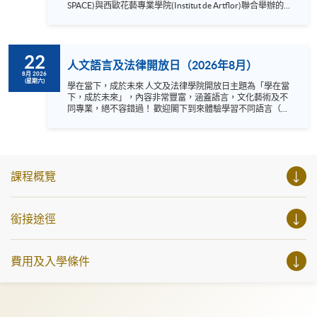
SPACE)與西歐花藝專業學院(Institut de Artflor)聯合舉辦的
《專業歐洲植物藝術與設計文憑》課程，並特設 40 分鐘的
體驗工作坊，讓您親身體驗文憑課程中的專業培訓方法與沉
浸式學習環境。在實踐環節後，我們亦設有詳盡的問答環
節，解答您關於課程及工作坊的不同疑問。 這並非一般的休
22
閒美術工作坊，而是一節結構嚴謹的體驗課程，旨在讓您具
人文語言及法律開放日（2026年8月）
體了解及親身體驗文憑級別的植物藝術專業培訓。工作坊名
8月 2026
(星期六)
額有限，請立即報名。 語言 ：粵語、輔以英語 Instagram:
學在當下，成於未來 人文及法律學院開放日主題為「學在當
https://www.instagram.com/european_hkuspace/ Facebook:
下，成於未來」，內容非常豐富，涵蓋語言，文化藝術及不
https://www.facebook.com/hkuspace.european YouTube:
同專業，絕不容錯過！ 歡迎閣下到來體驗學習不同語言（包
https://www.youtube.com/@europeanhkuspace7078
括英、法、德、西班牙、阿拉伯、日、韓和泰語）的樂趣，
參與相關講座。不同行業的專業人士亦會出席分享他們的專
業知識和經驗，對有志成為律師、建築師、物業管理從業員
的你，絕對是機會難逢。若你想瞭解心理學及相關的日常應
用，我們的講座更是首選之列。 開放日一共設有35個工作
課程概覽
坊、體驗課堂和豐富資訊講座。萬勿錯過是次活動，記得把
握機會，立刻報名參加，規劃學習之路，成就你的未來藍
圖！
銜接途徑
費用及入學條件