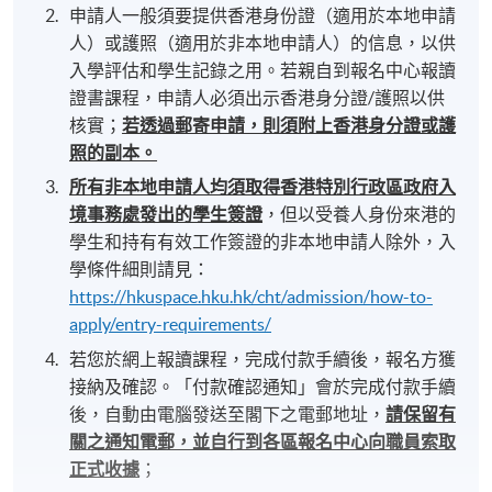
申請人一般須要提供香港身份證（適用於本地申請
人）或護照（適用於非本地申請人）的信息，以供
入學評估和學生記錄之用。若親自到報名中心報讀
證書課程，申請人必須出示香港身分證/護照以供
核實；
若透過郵寄申請，則須附上香港身分證或護
照的副本。
所有非本地申請人均須取得香港特別行政區政府入
境事務處發出的學生簽證
，但以受養人身份來港的
學生和持有有效工作簽證的非本地申請人除外，入
學條件細則請見：
https://hkuspace.hku.hk/cht/admission/how-to-
apply/entry-requirements/
若您於網上報讀課程，完成付款手續後，報名方獲
接納及確認。「付款確認通知」會於完成付款手續
後，自動由電腦發送至閣下之電郵地址，
請保留有
關之通知電郵，並自行到各區報名中心向職員索取
正式收據
；