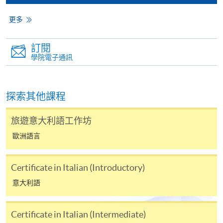
有關繳費詳情，請參閱
付款方法
。如對報名程序有任
何疑問，請詳閱個別課程資料，或聯絡有關課程負責
更多
人或報名中心。
訂閱
課程/科目報名注意事項:
學院電子通訊
選用網上報名服務必須在已接駁互聯網及支援
JavaScript程式瀏覽器的電腦上進行。建議選用
探索其他課程
Google Chrome瀏覽器。
申請人不應閒置申請超過10分鐘。否則，申請人
旅遊意大利語工作坊
必須重新開始整個申請程序。
歐洲語言
網上報名只支援「提早報讀優惠」。如需享用其他
報讀優惠，請親臨學院的報名中心報名。
Certificate in Italian (Introductory)
在網上報名過程中，由於提交課程申請和付款在系
意大利語
統處理上為兩個不同的程序，成功付款並不保證成
功被獲取錄。任何不成功的申請，課程組職員將儘
快與 閣下聯絡。
Certificate in Italian (Intermediate)