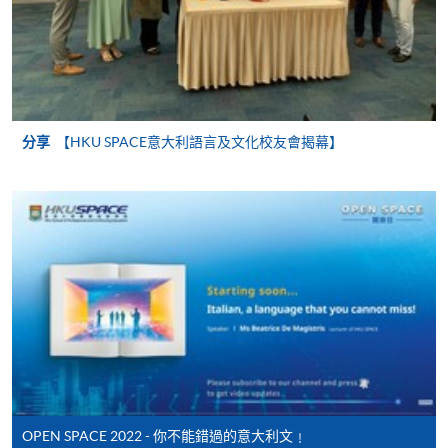
[
下載報名表SF26
]
申請學歷頒授及專業課程可能需要其他資料，報名
表可向報名中心或有關課程負責人索取。填妥申請
表格後，請連同報名費/學費以及所需證明文件親
分享
【HKU SPACE意大利語言及文化校友會揭幕】
往報名中心或以郵遞方式遞交。
報讀同一學歷頒授課程內其他單元
​學院為學歷頒授課程特設「註冊及學費通知」，適
用於一般學歷頒授課程。
課程負責人會為學員送上「註冊及學費通知」
(「通知」)，請填妥有關「通知」，並親往報名中
心或以郵遞方式，遞交「通知」及繳交所需費用。
OPEN SPACE 2022 - 你不能錯過的意大利文﹗