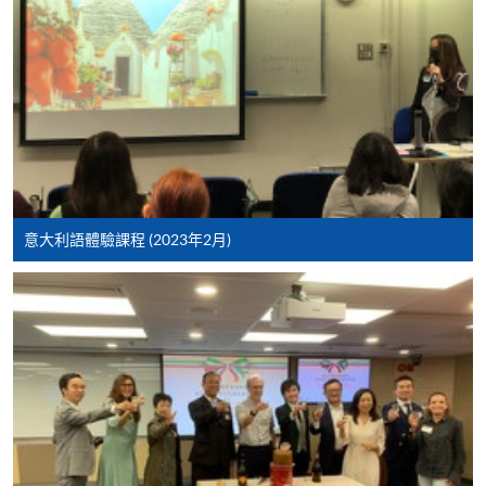
交下期學費的學員，提供網上服務，如學員就讀的課
程設有此服務，課程負責人會通知學員有關程序。
網上支付可通過「繳費靈」(PPS) (不適用於手機)、
VISA 或 Mastercard、「微信支付」(Online WeChat
Pay) 、「支付寶」(Online Alipay) 或 「轉數快」(FPS)
繳付學費。
意大利語體驗課程 (2023年2月)
親身報名/郵遞
報讀新課程
凡以「先到先得」為取錄方式的課程，請填妥
SF26報名表，親往
報名中心
或以郵遞方式連同學
費以及所需證明文件呈交。