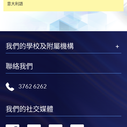
申請人應注意，不論親身或網上報讀，相同的課
意大利語
程/科目只可提交一次申請。
在網上報名過程中，付款成功後，網頁將顯示付款
確認。另外，確認電子郵件亦會發送到 閣下的電
子郵件帳戶。請保留確定回條作日後查詢用途。
除特殊情況(例如課程因報名人數不足而被取消)及
我們的學校及附屬機構
法例規定外，一切已繳費用，概不退還。
如須甄選入學，則正式收據並不可作為 閣下已獲
取錄的證明。學院將在截止報名日期後儘快通知申
聯絡我們
請者是否獲取錄。落選的申請人將獲退還已繳交的
學費。
3762 6262
免責聲明
我們的社交媒體
本學院為學院開設的其中一些課程提供在線服務的平台。雖然