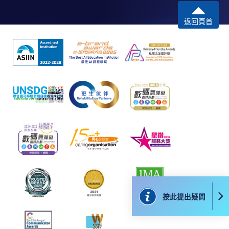
返回頁首
付款方法
1. 現金、「易辦事」（EPS）、微信支付
(WeChat Pay) 或支付寶(Alipay)
申請人可親臨學院任何一所報名中心，以現金、「易
辦事」、微信支付（WeChat Pay）或支付寶
（Alipay） 繳付學費。
2. 支票或銀行本票
如以劃線支票或銀行本票繳付，抬頭請註明「香港大
學專業進修學院」。支票背面請寫上課程名稱及申請
人姓名。 閣下可：
親臨學院各報名中心遞交劃線支票、報名表格及有關
按此提出疑問
證明文件；
或可將上述文件一併寄交各報名中心，信封上請註明