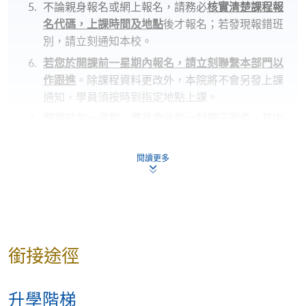
不論親身報名或網上報名，請務必
核實清楚課程報
名代碼，上課時間及地點
後才報名；若發現報錯班
別，請立刻通知本校。
若您於開課前一星期內報名，請立刻聯繫本部門以
作跟進
。除課程資料更改外，本院將不會另發上課
通知，學員須按時到指定地點上課。
開課前約一星期，學員會收到一封電子郵件，其中
包含詳細的課程安排
，所有課程材料將在第一堂課
提供。學生應按照指定的時間和地點參加第一次課
閱讀更多
程，除非對公告的細節有所更改。
若因報讀人數不足而取消課程，本院將安排退款；
但在其他情況下，則
不設退款，學員也不能轉至其
他班別或課程
。
若個別學員缺席，本院將不提供補課或其他安排。
銜接途徑
報名代碼
2370-1200NW
升學階梯