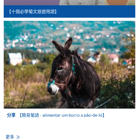
[
下載報名表SF26
]
【十個必學葡文旅遊用語】
申請學歷頒授及專業課程可能需要其他資料，報名
表可向報名中心或有關課程負責人索取。填妥申請
表格後，請連同報名費/學費以及所需證明文件親
往報名中心或以郵遞方式遞交。
報讀同一學歷頒授課程內其他單元
​學院為學歷頒授課程特設「註冊及學費通知」，適
用於一般學歷頒授課程。
課程負責人會為學員送上「註冊及學費通知」
分享
【簡易葡語 - alimentar um burro a pão-de-ló】
(「通知」)，請填妥有關「通知」，並親往報名中
心或以郵遞方式，遞交「通知」及繳交所需費用。
更多