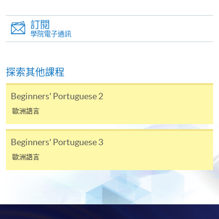
有關繳費詳情，請參閱
付款方法
。如對報名程序有任
何疑問，請詳閱個別課程資料，或聯絡有關課程負責
訂閱
人或報名中心。
學院電子通訊
課程/科目報名注意事項:
探索其他課程
選用網上報名服務必須在已接駁互聯網及支援
JavaScript程式瀏覽器的電腦上進行。建議選用
Beginners' Portuguese 2
Google Chrome瀏覽器。
歐洲語言
申請人不應閒置申請超過10分鐘。否則，申請人
必須重新開始整個申請程序。
Beginners' Portuguese 3
網上報名只支援「提早報讀優惠」。如需享用其他
報讀優惠，請親臨學院的報名中心報名。
歐洲語言
在網上報名過程中，由於提交課程申請和付款在系
統處理上為兩個不同的程序，成功付款並不保證成
功被獲取錄。任何不成功的申請，課程組職員將儘
快與 閣下聯絡。