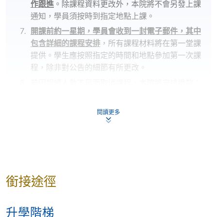
作跟進
。除課程資料更改外，本院將不會另發上課
通知，學員須按時到指定地點上課。
開課前約一星期，學員會收到一封電子郵件，其中
包含詳細的課程安排
，所有課程材料將在第一堂課
提供。學生應按照指定的時間和地點參加第一次課
程，除非對公告的細節有所更改。
若因報讀人數不足而取消課程，本院將安排退款；
但在其他情況下，則
不設退款，學員也不能轉至其
他班別或課程
。
閱讀更多
若個別學員缺席，本院將不提供補課或其他安排。
報名代碼
2370-1376NW
開課日期
2026年2月6日 (星期五)
銜接途徑
時間
6:45pm - 9:45pm
地點
HKU SPACE Po Leung Kuk Stanley Ho
Community College (HPSHCC) Campus, 66
升學階梯
Leighton Road, Causeway Bay, Hong Kong.