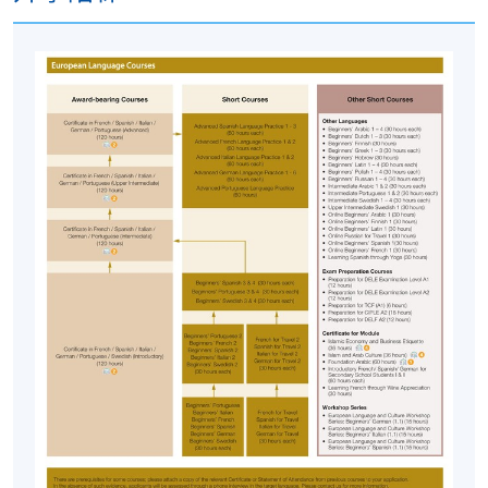
現時接受報名
修業期
10 講, 30小時
地點
港大保良何鴻燊社區書院