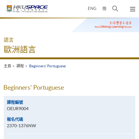
Skip
打
ENG
簡
to
彈
main
開
出
Main
content
搜
主
content
選
尋
start
單
介
語言
面
歐洲語言
主頁
課程
Beginners' Portuguese
Beginners' Portuguese
課程編號
OEUR9004
報名代碼
2370-1376NW