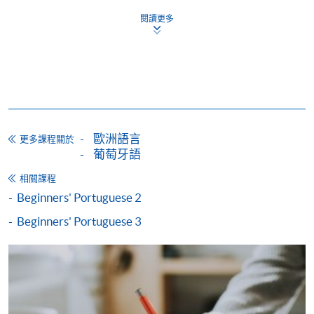
*信用咭網上繳費服務
- 申請人可以 VISA 或
閱讀更多
Mastercard（包括「香港大學專業進修學院
Mastercard卡」）繳付學費。
*香港大學專業進修學院Mastercard卡
持有人如欲享用十個
月免息分期付款優惠，必須親臨本學院設有報名服務的教
學中心作付款安排。
歐洲語言
更多課程關於
如欲了解如何於網上報讀新課程及繳費，請瀏覽網上
葡萄牙語
申請/報讀指南 :
相關課程
-
短期課程
Beginners' Portuguese 2
Beginners' Portuguese 3
-
個別學歷頒授課程
報讀同一學歷頒授課程內其他單元
個別課程為須報讀同一學歷頒授課程及其他單元或繳