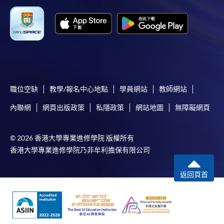
本學院會力求在有關網頁上刊載的資訊正確和合時，但本學院
卻不能為這些資訊作出任何明確或隱含的保證。本學院尤其不
會保證下列各項：資訊並無侵犯版權，資訊可安全使用、資訊
準確、資訊適合任何目的、資訊不含電腦病毒等。
本學院（包括其僱員及附屬機構）對你在網上付款而由下列原
因所導致的任何損失，一概不負責；上述原因包括：（1）由
付款銀行或獨立商戶因為付款的網關在處理付款的信用卡、付
職位空缺
教學/報名中心地點
學員網站
教師網站
款卡、智能卡或其他付款的設施時出現任何信息或資訊傳送的
內聯網
網頁出版政策
私隱政策
網站地圖
無障礙網頁
失誤、延誤、中斷、中止、或限制（2）從付款的網關傳送而
來的任何信息或資訊中出現的疏忽、錯誤、誤差或遺漏；
© 2026 香港大學專業進修學院 版權所有
（3）付款的網關在完成網上付款時出現的故障、失靈、或失
香港大學專業進修學院乃非牟利擔保有限公司
誤；（4）任何由付款的網關引起或與付款的網關相關的原
因，包括未獲授權進入、資料傳送的改動、任何非法行為等。
返回頁首
以上中文本純作參考之用，如內容與英文版本有任何歧義，一
切以英文版本為準。