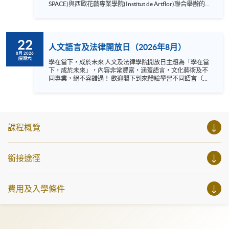
SPACE)與西歐花藝專業學院(Institut de Artflor)聯合舉辦的
《專業歐洲植物藝術與設計文憑》課程，並特設 40 分鐘的
體驗工作坊，讓您親身體驗文憑課程中的專業培訓方法與沉
浸式學習環境。在實踐環節後，我們亦設有詳盡的問答環
節，解答您關於課程及工作坊的不同疑問。 這並非一般的休
22
閒美術工作坊，而是一節結構嚴謹的體驗課程，旨在讓您具
人文語言及法律開放日（2026年8月）
體了解及親身體驗文憑級別的植物藝術專業培訓。工作坊名
8月 2026
(星期六)
額有限，請立即報名。 語言 ：粵語、輔以英語 Instagram:
學在當下，成於未來 人文及法律學院開放日主題為「學在當
https://www.instagram.com/european_hkuspace/ Facebook:
下，成於未來」，內容非常豐富，涵蓋語言，文化藝術及不
https://www.facebook.com/hkuspace.european YouTube:
同專業，絕不容錯過！ 歡迎閣下到來體驗學習不同語言（包
https://www.youtube.com/@europeanhkuspace7078
括英、法、德、西班牙、阿拉伯、日、韓和泰語）的樂趣，
參與相關講座。不同行業的專業人士亦會出席分享他們的專
業知識和經驗，對有志成為律師、建築師、物業管理從業員
的你，絕對是機會難逢。若你想瞭解心理學及相關的日常應
用，我們的講座更是首選之列。 開放日一共設有35個工作
課程概覽
坊、體驗課堂和豐富資訊講座。萬勿錯過是次活動，記得把
握機會，立刻報名參加，規劃學習之路，成就你的未來藍
圖！
銜接途徑
費用及入學條件