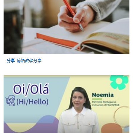
交下期學費的學員，提供網上服務，如學員就讀的課
程設有此服務，課程負責人會通知學員有關程序。
網上支付可通過「繳費靈」(PPS) (不適用於手機)、
VISA 或 Mastercard、「微信支付」(Online WeChat
Pay) 、「支付寶」(Online Alipay) 或 「轉數快」(FPS)
繳付學費。
分享
葡語教學分享
親身報名/郵遞
報讀新課程
凡以「先到先得」為取錄方式的課程，請填妥
SF26報名表，親往
報名中心
或以郵遞方式連同學
費以及所需證明文件呈交。