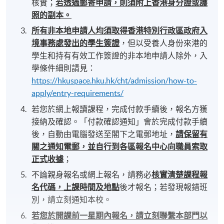
核實；
若透過郵寄申請，則須附上香港身分證或護
照的副本。
所有非本地申請人均須取得香港特別行政區政府入
境事務處發出的學生簽證
，但以受養人身份來港的
學生和持有有效工作簽證的非本地申請人除外，入
學條件細則請見：
https://hkuspace.hku.hk/cht/admission/how-to-
apply/entry-requirements/
若您於網上報讀課程，完成付款手續後，報名方獲
接納及確認。「付款確認通知」會於完成付款手續
後，自動由電腦發送至閣下之電郵地址，
請保留有
關之通知電郵，並自行到各區報名中心向職員索取
正式收據
；
不論親身報名或網上報名，請務必
核實清楚課程報
名代碼，上課時間及地點
後才報名；若發現報錯班
別，請立刻通知本校。
若您於開課前一星期內報名，請立刻聯繫本部門以