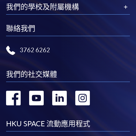
申請人應注意，不論親身或網上報讀，相同的課
我們的學校及附屬機構
程/科目只可提交一次申請。
在網上報名過程中，付款成功後，網頁將顯示付款
確認。另外，確認電子郵件亦會發送到 閣下的電
聯絡我們
子郵件帳戶。請保留確定回條作日後查詢用途。
除特殊情況(例如課程因報名人數不足而被取消)及
3762 6262
法例規定外，一切已繳費用，概不退還。
如須甄選入學，則正式收據並不可作為 閣下已獲
取錄的證明。學院將在截止報名日期後儘快通知申
我們的社交媒體
請者是否獲取錄。落選的申請人將獲退還已繳交的
學費。
轉
轉
轉
轉
到
到
到
到
免責聲明
facebook
youtube
linkedin
instag
HKU SPACE 流動應用程式
本學院為學院開設的其中一些課程提供在線服務的平台。雖然