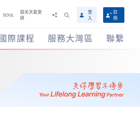
惡劣天氣安
登
註
分
打
SOUL
排
冊
入
享
開
至
搜
尋
國際課程
服務大灣區
聯繫
介
面