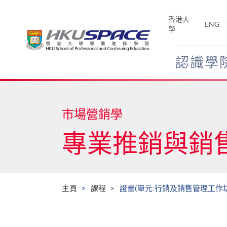
Skip
to
香港大
ENG
main
學
content
認識學
Main
content
start
市場營銷學
專業推銷與銷
主頁
課程
證書(單元:行銷及銷售管理工作