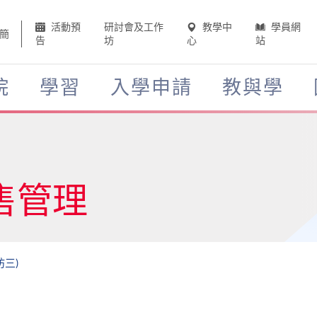
活動預
研討會及工作
教學中
學員網
簡
告
坊
心
站
院
學習
入學申請
教與學
售管理
坊三)