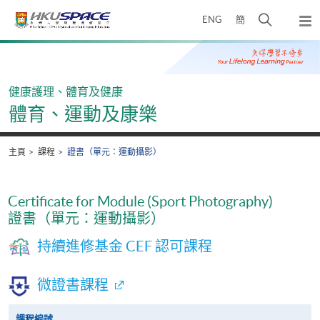
Skip
打
ENG
簡
to
彈
main
開
出
Main
content
搜
主
content
選
尋
start
單
介
健康護理、體育及健康
面
體育、運動及康樂
主頁
課程
證書（單元：運動攝影）
Certificate for Module (Sport Photography)
證書（單元：運動攝影）
持續進修基金 CEF 認可課程
微證書課程
課程編號