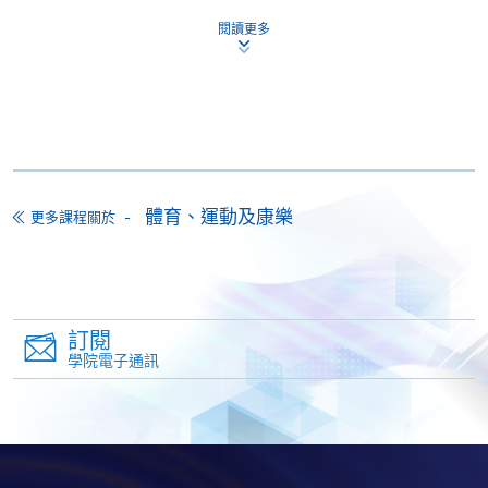
證書（單元：運動攝影）
閱讀更多
本課程在資歴架構下獲得認可 (資歴架構第3級)
申請
體育、運動及康樂
更多課程關於
網上報名
立即報名
訂閱
學院電子通訊