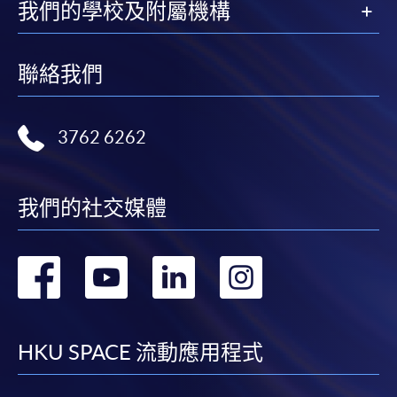
我們的學校及附屬機構
聯絡我們
3762 6262
我們的社交媒體
轉
轉
轉
轉
到
到
到
到
facebook
youtube
linkedin
instag
HKU SPACE 流動應用程式