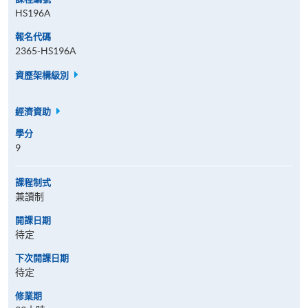
HS196A
報名代碼
2365-HS196A
資歷架構級別
經濟資助
學分
9
課程制式
兼讀制
開課日期
待定
下次開課日期
待定
修業期