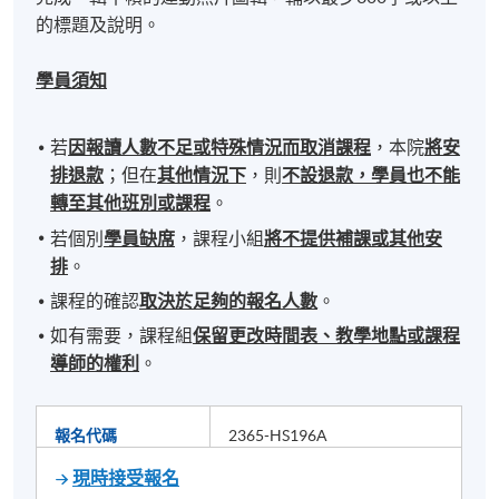
的標題及說明。
學員須知
若
因報讀人數不足或特殊情況而取消課程
，本院
將安
排退款
；但在
其他情況下
，則
不設退款，學員也不能
轉至其他班別或課程
。
若個別
學員缺席
，課程小組
將不提供補課或其他安
排
。
課程的確認
取決於足夠的報名人數
。
如有需要，課程組
保留更改時間表、教學地點或課程
導師的權利
。
報名代碼
2365-HS196A
現時接受報名