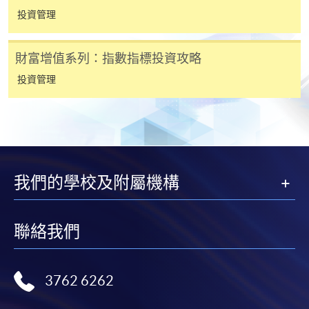
凡以「先到先得」為取錄方式的課程，請填妥
投資管理
SF26報名表，親往
報名中心
或以郵遞方式連同學
費以及所需證明文件呈交。
財富增值系列：指數指標投資攻略
[
下載報名表SF26
]
投資管理
申請學歷頒授及專業課程可能需要其他資料，報名
表可向報名中心或有關課程負責人索取。填妥申請
表格後，請連同報名費/學費以及所需證明文件親
往報名中心或以郵遞方式遞交。
我們的學校及附屬機構
報讀同一學歷頒授課程內其他單元
聯絡我們
​學院為學歷頒授課程特設「註冊及學費通知」，適
用於一般學歷頒授課程。
3762 6262
課程負責人會為學員送上「註冊及學費通知」