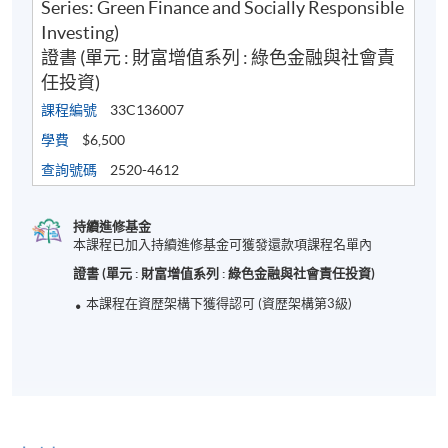
Series: Green Finance and Socially Responsible
Tentative timetable is subject to change and the
Investing)
course commencement is subject to
證書 (單元 : 財富增值系列 : 綠色金融與社會責
sufficient enrollment
任投資)
臨時時間表的開課時間會因收生情況而可能作出更
課程編號
33C136007
改。
學費
$6,500
Class schedule will be distributed upon receipt of
查詢號碼
2520-4612
enrolment/payment; one week prior to course
commencement
持續進修基金
時間表會在付款後，開課前一星期派發給學員。
本課程已加入持續進修基金可獲發還款項課程名單內
證書 (單元 : 財富增值系列 : 綠色金融與社會責任投資)
In case of cancel class, course fee will be refunded or
transferred to next available intake
本課程在資歴架構下獲得認可 (資歴架構第3級)
若課程取消，將會退還學費或轉移到下一個學期。
Aug 2026 Intake
Lecture
Date
Time