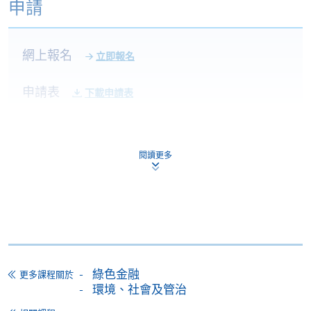
申請
22 Aug 26
10:00-13:00 & 14:00-
1
(Sat)
17:00
網上報名
立即報名
29 Aug 26
10:00-13:00 & 14:00-
2
(Sat)
17:00
申請表
下載申請表
10:00-13:00 & 14:00-
3
5 Sep 26 (Sat)
17:00
報名辦法
網上報名服務
12 Sep 26
10:00-13:00 & 14:00-
4
閱讀更多
(Sat)
17:00
香港大學專業進修學院提供24小時網上報名及繳費服
19 Sep 26
10:00-13:00 & 14:00-
務，申請人可通過網上申請個別學歷頒授課程和報讀
5
(Sat)
17:00
大部份公開招生的課程(以先到先得形式報名的課程)。
申請人可在網上使用「繳費靈」(PPS) (不適用於手
機)、VISA 或 Mastercard。除上述支付方式之外，如就
讀學歷頒授課程設有網上服務，在學學員亦可以「微
綠色金融
更多課程關於
信支付」(Online WeChat Pay) 、「支付寶」(Online
*(Class schedule will be provided by email one week
環境、社會及管治
Alipay) 或 「轉數快」(FPS) 繳付學費。
prior to course commencement.