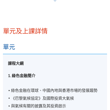
的相關費用的資助），每名申請人可申請發還款項的
合資格培訓及資歷數目並無限制，但每名申請人在本
計劃下的發還總額以港幣 10,000 元為上限。
單元及上課詳情
申請人須於完成合資格培訓及資歷日起的 3 個月內提交
發還款項申請。詳情可瀏覽計劃網頁：
https://www.greentalent.org.hk/
或致電計劃查詢熱
單元
線：2258 6000 或電郵至
enquiry@greentalent.org.hk
。
課程大綱
1. 綠色金融簡介
報名代碼
2440-FN065A
現時接受報名
綠色金融在環球、中國內地與香港市場的發展趨勢
《巴黎氣候協定》及國際投資大氣候
日期 / 時間
與氣候有關的披露及其投資啟示