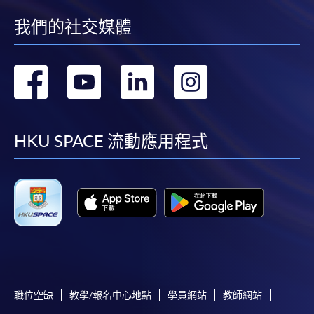
(「通知」)，請填妥有關「通知」，並親往報名中
我們的社交媒體
心或以郵遞方式，遞交「通知」及繳交所需費用。
有關繳費詳情，請參閱
付款方法
。如對報名程序有任
轉
轉
轉
轉
何疑問，請詳閱個別課程資料，或聯絡有關課程負責
人或報名中心。
到
到
到
到
課程/科目報名注意事項:
facebook
youtube
linkedin
instag
HKU SPACE 流動應用程式
選用網上報名服務必須在已接駁互聯網及支援
JavaScript程式瀏覽器的電腦上進行。建議選用
Google Chrome瀏覽器。
申請人不應閒置申請超過10分鐘。否則，申請人
必須重新開始整個申請程序。
網上報名只支援「提早報讀優惠」。如需享用其他
報讀優惠，請親臨學院的報名中心報名。
職位空缺
教學/報名中心地點
學員網站
教師網站
在網上報名過程中，由於提交課程申請和付款在系