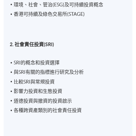
逢周六，10:00am - 5:00pm
環境、社會、管治(ESG)及可持續投資概念
香港可持續及綠色交易所(STAGE)
修業期
30小時
2. 社會責任投資
(SRI)
地點
港大保良何鴻燊社區書院
SRI的概念和投資選擇
金鐘教學中心
與SRI有關的指標進行研究及分析
統一教學中心
比較SRI與常規投資
或其他港島區分校
影響力投資和生態投資
道德投資與撤資的投資啟示
各種跨資產類別的社會責任投資