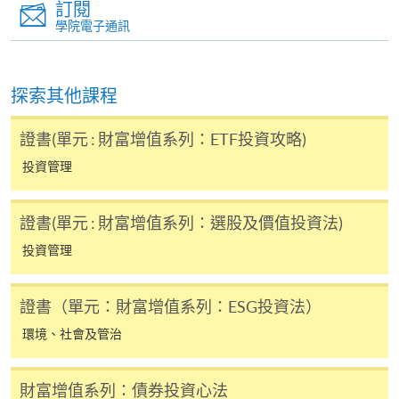
訂閱
學院電子通訊
報讀同一學歷頒授課程內其他單元
個別課程為須報讀同一學歷頒授課程及其他單元或繳
交下期學費的學員，提供網上服務，如學員就讀的課
探索其他課程
程設有此服務，課程負責人會通知學員有關程序。
證書(單元 : 財富增值系列：ETF投資攻略)
網上支付可通過「繳費靈」(PPS) (不適用於手機)、
投資管理
VISA 或 Mastercard、「微信支付」(Online WeChat
Pay) 、「支付寶」(Online Alipay) 或 「轉數快」(FPS)
繳付學費。
證書(單元 : 財富增值系列：選股及價值投資法)
投資管理
親身報名/郵遞
證書（單元：財富增值系列：ESG投資法）
環境、社會及管治
報讀新課程
財富增值系列：債券投資心法