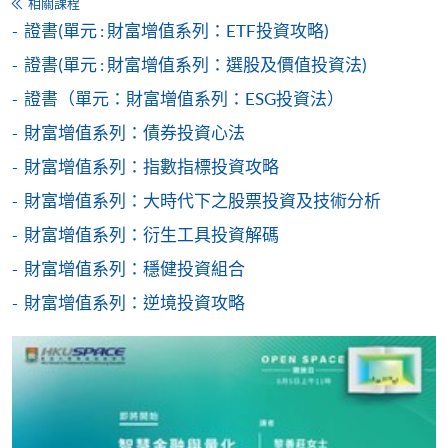
相關課程
時間表會在開課前一星期以電郵派發給學員。)
證書(單元 : 財富增值系列：ETF投資攻略)
報讀新課程
證書(單元 : 財富增值系列：選股及價值投資法)
填寫網上報名表格
證書（單元：財富增值系列：ESG投資法）
申請人可按該課程網頁的右上角的
財富增值系列：債券投資心法
圖示進入網上服務網頁，然
財富增值系列：指數指標投資攻略
後按照指示填妥網上報名表格。
財富增值系列：大時代下之股票投資及技術分析
某些課程須甄選入學，並要求申請人上載課程網頁
財富增值系列：衍生工具投資解碼
中指定所須文件(如學歷證明)。系統只支援doc,
財富增值系列：穩健投資組合
docx, jpg 和pdf格式之附件。
財富增值系列：逆境投資攻略
繳交所需費用
申請人可使用以下方式繳交報名費或課程費用:
繳費靈網上服務
- 申請人須先開立繳費靈戶口及設