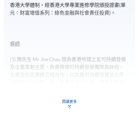
香港大學體制，經香港大學專業進修學院頒授證書(單
元：財富增值系列：綠色金融與社會責任投資)。
導師
(1) 周先生 Mr. Joe Chau 現為香港地球之友可持續發展
及企業策劃主管，負責帶領可持續發展團隊與政府、
企業及社區團體互相合作，以共建可持續發展並公平
合理的環保政策。加入香港地球之友前，周先生曾為
香港賽馬會營運團隊主管，亦曾任職綠色和平(東亞分
部)籌務部主管，除統籌香港、北京、首爾等籌務要職
閱讀更多
外，更協助台北辦公室成立多支外展籌務團隊。及
後，他加入了救助兒童會(香港分部)成為慈善及社區關
係策劃主管，創立本港首支外展籌務團隊。周先生持
有香港大學永續發展領導力與治理碩士學位及香港城
市大學組織管理理學碩士學位。