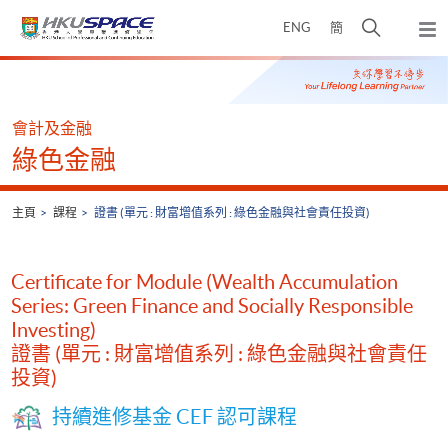
Skip
打
ENG
簡
to
彈
main
開
出
Main
content
搜
主
content
選
尋
start
單
介
會計及金融
面
綠色金融
主頁
課程
證書 (單元 : 財富增值系列 : 綠色金融與社會責任投資)
Certificate for Module (Wealth Accumulation
Series: Green Finance and Socially Responsible
Investing)
證書 (單元 : 財富增值系列 : 綠色金融與社會責任
投資)
持續進修基金 CEF 認可課程