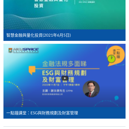
定繳費靈網上密碼。有關如何申請繳費靈戶口及密
碼，請瀏覽繳費靈網址
http://www.ppshk.com
。
*信用咭網上繳費服務
- 申請人可以 VISA 或
Mastercard（包括「香港大學專業進修學院
智慧金融與量化投資(2021年6月5日)
Mastercard卡」）繳付學費。
*香港大學專業進修學院Mastercard卡
持有人如欲享用十個
月免息分期付款優惠，必須親臨本學院設有報名服務的教
學中心作付款安排。
如欲了解如何於網上報讀新課程及繳費，請瀏覽網上
申請/報讀指南 :
-
短期課程
一點鐘講堂：ESG與財務規劃及財富管理
-
個別學歷頒授課程