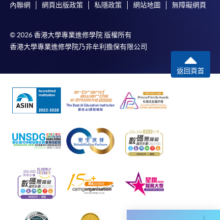
統處理上為兩個不同的程序，成功付款並不保證成
內聯網
網頁出版政策
私隱政策
網站地圖
無障礙網頁
功被獲取錄。任何不成功的申請，課程組職員將儘
快與 閣下聯絡。
© 2026 香港大學專業進修學院 版權所有
申請人應注意，不論親身或網上報讀，相同的課
香港大學專業進修學院乃非牟利擔保有限公司
程/科目只可提交一次申請。
在網上報名過程中，付款成功後，網頁將顯示付款
返回頁首
確認。另外，確認電子郵件亦會發送到 閣下的電
子郵件帳戶。請保留確定回條作日後查詢用途。
除特殊情況(例如課程因報名人數不足而被取消)及
法例規定外，一切已繳費用，概不退還。
如須甄選入學，則正式收據並不可作為 閣下已獲
取錄的證明。學院將在截止報名日期後儘快通知申
請者是否獲取錄。落選的申請人將獲退還已繳交的
學費。