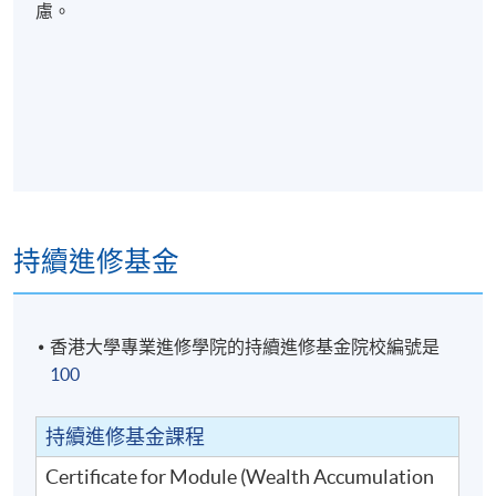
慮。
理經驗，並曾任私募基金的首席基金經理，為國際高
端資產客戶及專業投資者管理資產。李先生取得企業
管治碩士學位（MCG)，並取得歐洲金融分析師聯合會
（EFFAS）認證的環境、社會及管治分析師資格
(CESGA)。李先生專長於在投資決策中融合環境、社會
及管治及可持續發展概念，並運用基本分析評估投資
目標的實際及潛在風險，從而挑選出最佳投資目標，
減低系統性風險及提升潛在回報。李先生善於透根據
不同投資者需求，制定不同的環境、社會及管治策
持續進修基金
略，從而提升投資組合中的企業管治質素及投資回
報。
香港大學專業進修學院的持續進修基金院校編號是
100
上課詳情
持續進修基金課程
Certificate for Module (Wealth Accumulation