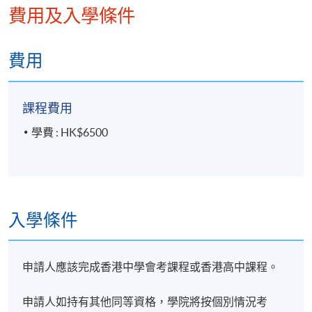
費用及入學條件
(2) 張先生 Mr. Anthony Cheung 是亞洲投資管理、ESG
投資研究和董事會治理方面的專家，擁有超過十五年
費用
金融及資產管 理經驗, 曾在倫敦、新加坡和香港多家知
名資產管理公司 (包括百達資產管理及法國巴黎銀行)
任 職。 張先生是亞洲首位獲得 ESG 分析師認證
課程費用
（CESGA）的機構投資者。 他於 2019 年被 Insights
學費 : HK$6500
and Mandate 授予地區 ESG 領導獎。張先生擔任全球
報告倡議組織（GRI）的 Stakeholder Council 成員 及香
港董事學會培訓委員會副主席。張先生現為 3 家聯交所
上市公司之獨立非執行董事。彼亦為 香港地球之友董
事。 張先生持有倫敦政治經濟學院經濟學榮譽學士學
入學條件
位，亦為澳洲註冊會計師公會資深會計師，並持有歐
洲金融分析師聯會的環境、社會及管治分析師認證及
英國特許金融分析師協會授予之投資管理證書。
申請人應該完成香港中學會考課程或香港高中課程。
(3) 李先生 Mr. Benjamin Lee 為特許金融分析師(CFA)，
申請人如持有其他同等資格，學院將按個別情況考
現為本地金融機構投資部主管，擁有逾15年的資產管