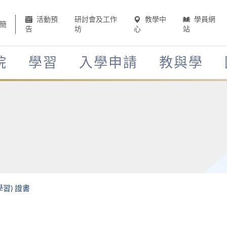
活動預
研討會及工作
教學中
學員網
簡
告
坊
心
站
院
學習
入學申請
教與學
習) 證書