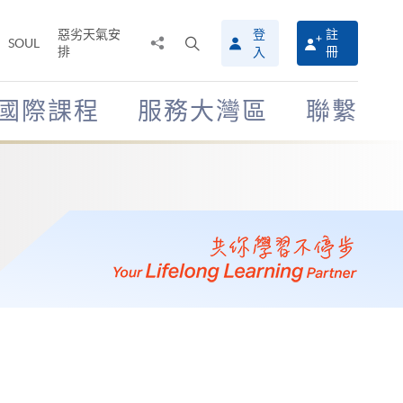
惡劣天氣安
登
註
分
打
SOUL
排
冊
入
享
開
至
搜
尋
國際課程
服務大灣區
聯繫
介
面