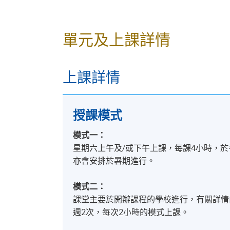
2. 
單元及上課詳情
上課詳情
授課模式
日語 3
模式一：
嗜
星期六上午及/或下午上課，每課4小時，
日
亦會安排於暑期進行。
日
模式二：
課堂主要於開辦課程的學校進行，有關詳情
單元三：
日本商
週2次，每次2小時的模式上課。
日語及日本文化 (3)
1. 