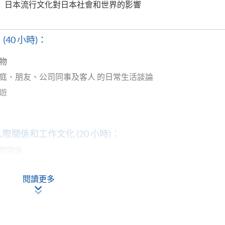
日本流行文化對日本社會和世界的影響
 (40 小時)：
物
庭、朋友、公司同事及客人 的日常生活談論
旅遊
際關係和工作文化 (20 小時)：
人際關係
長幼尊卑
閱讀更多
友誼及團體主義
“世間（
seken
）”
“和（
wa
）”的重要性