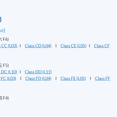
“Omotenashi
”(款待) 精神的重要性
“Omotenashi
”(款待)精神的特色
)
服務業使用“
omotenashi
”精神的實例
se)
求職
六 F6)
s CC (L03)
I
Class CD (L04)
I
Class CE (L05)
I
Class CF
求職活動
履歷表及求職申請表
面試準備
五 F5)
s DC (L10)
I
Class DD (L11)
 FC (L03)
I
Class FD (L04)
I
Class FE (L05)
I
Class FF
四 F4)