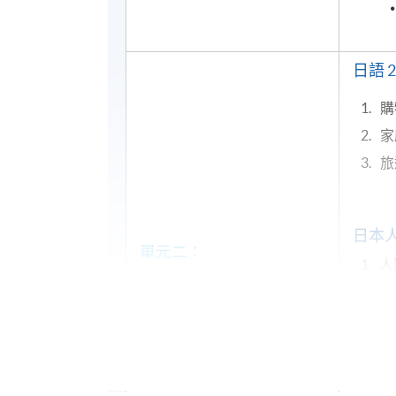
日語 2
購
家
日本人
單元二：
1. 
日語及日本文化 (2)
（60小時）
（JAPN3005）