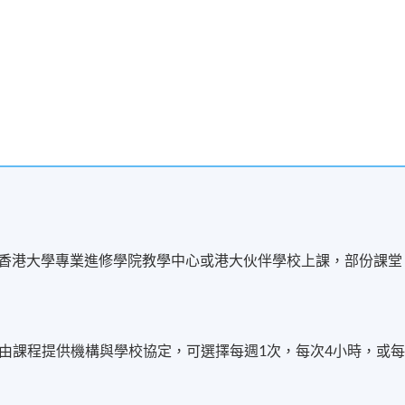
工作文化
日本公司的部門和職位
禮儀
決策模式
Gambaru
(堅持、努力不懈)
 (40 小時)：
好
於香港大學專業進修學院教學中心或港大伙伴學校上課，部份課堂
本生活 1
本生活 2
由課程提供機構與學校協定，可選擇每週1次，每次4小時，或
業文化 (20 小時)：
服務業的“
Omotenashi
”精神