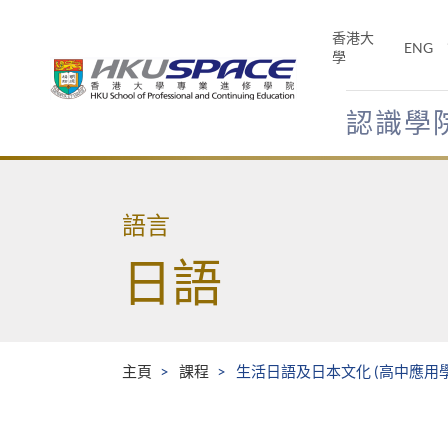
Skip
to
香港大
ENG
main
學
content
認識學
Main
content
start
語言
日語
主頁
課程
生活日語及日本文化 (高中應用學