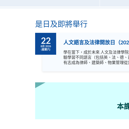
是日及即將舉行
22
人文語言及法律開放日（202
8月 2026
(星期六)
學在當下，成於未來 人文及法律學院開放日主題為「學在當下，成於未來」，內容非常豐富，涵蓋語言，文化藝術及不同專業，絕不容錯過！ 歡迎閣下到來體
驗學習不同語言（包括英、法、德、
有志成為律師、建築師、物業管理從業員的
坊、體驗課堂和豐富資訊講座。萬勿
本