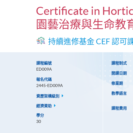
Certificate in Horti
園藝治療與生命教
持續進修基金 CEF 認可
課程編號
課程制式
ED009A
開課日期
報名代碼
修業期
2445-ED009A
教學語言
資歷架構級別
經濟資助
課程費用
學分
30