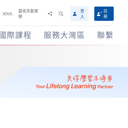
惡劣天氣安
登
註
分
打
SOUL
排
冊
入
享
開
至
搜
尋
國際課程
服務大灣區
聯繫
介
面