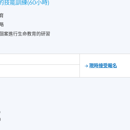
技能訓練(60小時)
育
略
個案進行生命教育的研習
現時接受報名
時）
時）