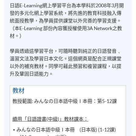
日語E-Learning網上學習平台為本學科於2008年3月開
發的多元化網上學習系統，將先進的教育科技融入傳
統面授教學，為學員提供課堂以外完善的學習支援。
（本E-Learning 部份內容獲授權使用3A Network之教
材。）
學員透過這學習平台，可隨時聽到純正的日語發音﹑
溫習文法及學習日本文化。這個網頁是配合正規課堂
以外的補充教材。同學可藉此預習和複習課程，以提
升及鞏固日語能力。
教材
教授範圍:
みんなの日本語中級Ⅰ本冊：
第5-12課
續用「日語證書
(
中級
)
」教材課本：
みんなの日本語中級Ⅰ本冊
(日本版) (
1-12課
)