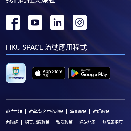
此課程已列入持續進修基金可發還款項課程名單。
時間
逢周三，6:45pm-9:45pm
如學員成功修畢以下課程及符合有關條件，可獲發
地點
港大保良何鴻燊社區書院 HPSHCC Campus
還有關課程費用的
最多80%（首10,000元）及60%
轉
轉
轉
轉
現時接受報名
（次15,000元）
。申請人可不限次數申領合共最多
到
到
到
到
25,000 港元的資助，但
必須在成功修畢基金課程後
的一年內（註：根據成功修畢課程日期或指定的語
報名代碼
2445-1961AW
facebook
youtube
linkedin
instag
文基準試的考試日期（如適用），以較後者計一年
HKU SPACE 流動應用程式
開課日期
2026年9月24日 (星期四)
內）遞交申請
。該基金申請視乎持續進修基金可供
時間
逢周四，6:45pm-9:45pm
運用款項的多寡審批（以上資料如有更改，以CEF網
地點
港大保良何鴻燊社區書院 1105室 HPSHCC
頁內資料為準）。
Campus Room 1105, Causeway Bay
課程總成績合格 及
現時接受報名
達到70%出席率 及
在政府指定的測試組織/代理機構舉辦的語文基準
報名代碼
2445-1960AW
考試中取得要求成績。
開課日期
2026年9月22日 (星期二)
職位空缺
教學/報名中心地點
學員網站
教師網站
時間
逢周二，6:45pm-9:45pm
內聯網
網頁出版政策
私隱政策
網站地圖
無障礙網頁
地點
九龍東分校 807室 (*注意: 5月至8月期間部份
代理機構