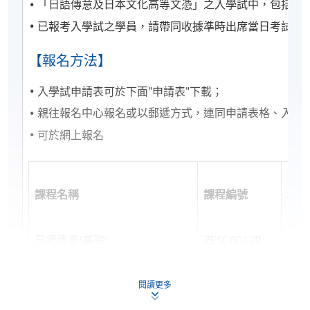
「日語傳意及日本文化高等文憑」之入學試中，包括作
https://www.wfsfaa.gov.hk/cef/tc/news/news_20220801.
已報考入學試之學員，請帶同收據準時出席當日考試，
料如有更改，以CEF網頁內資料為準）。
【報名方法】
1) 不論親身報名或網上報名，請務必核實清楚課程報
入學試申請表可於下面"申請表"下載；
名代碼，上課時間及地點後才報名，若發現報錯班
親往報名中心報名或以郵遞方式，連同申請表格、入學試費
別，可申請轉班，需繳付轉班費，唯課程滿額時，本
院恕不接受任何轉班申請。網上報名會在該課程開課
可於網上報名
日期前兩日截止，有興趣同學需親自到本院各報名中
心辦理報名手續。
第一
課程名稱
課程編號
報名
2) 轉班手續會在中期考試開始後停止接受申請，請學
(20
員留意。
日語證書(基礎)
ZESC8012B
244
3) 除課程資料更改外，本院將不會另發上課通知，學
日語證書(中級)
ZESC8012L
244
員如有疑問，可於開課前7 天致電查詢，否則學員應自
閱讀更多
行携同收據所示之課程，按時到有關地點上課。
日語證書(高中級)
ZESC8012F
244