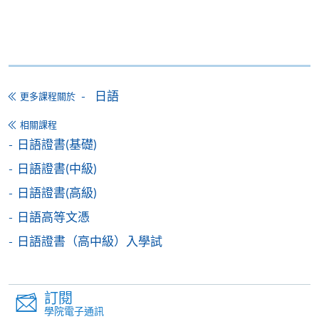
日語證書(高級)
ZESC8012K
244
4) 部份班別因遇到公眾假期稍多之故，可能需要補
日語高級文憑 -
課，時間、地點容後公佈。部份課程或有可能因學院
ZESC8012N
244
活動，而更改課室編號或上課地點，敬請留意。
Upper Advanced Japanese I
5) 學員報名之後,開課前14天便可以使用E-Learning網
日語
更多課程關於
＊
第一場入學試考試
/
時間
/
地點
上學習平台(soul2.hkuspace.hku.hk)。有關登入SOUL
的資料，可以瀏覽以下連結：
相關課程
https://drive.google.com/file/d/1IHqMZcWAnvQlqmrZ0Wb
日期: 2026年8月15日（六）， 2:30 – 4:30pm
日語證書(基礎)
usp=sharing
地點: 九龍東分校，九龍灣宏開道28號（九龍灣港鐵站B
日語證書(中級)
(課室編號，請參考當日大堂通告)
6) 學費只包括120小時的日語課程,並不包括課本、額外
日語證書(高級)
的免費講座及溫習班。唯部份免費講座及溫習班或會
日語高等文憑
與正常課堂時間有衝突,請學員衡量是否參與。
＊
第二場入學試考試
/
時間
/
地點
日語證書（高中級）入學試
7) 除特別註明外，一般只接受18歲以上報讀
日期: 2026年9月5日（六）， 2:30 – 4:30pm
(https://hkuspace.hku.hk/cht/study/admission/how-to-
地點: 九龍東分校，九龍灣宏開道28號（九龍灣港鐵站B
訂閱
apply)
學院電子通訊
(課室編號，請參考當日大堂通告)