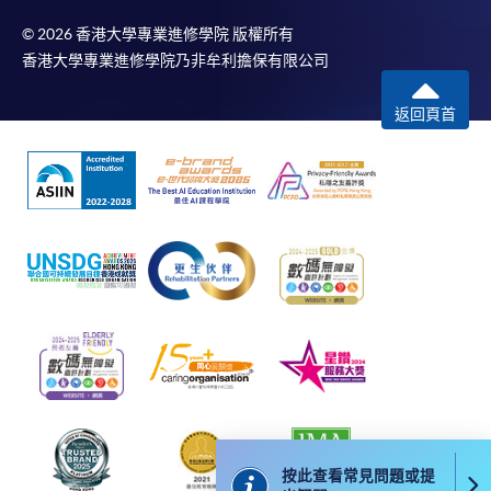
課堂可能改往其他教學中心上課) Kowloon
East Campus Room 807
© 2026 香港大學專業進修學院 版權所有
香港大學專業進修學院乃非牟利擔保有限公司
現時接受報名
測試組織/ 代理機構
測試
返回頁首
商業日語能力考試
報名代碼
2445-1968AW
詳情請自行瀏覽 BJT 網頁
Business Japanese
開課日期
2026年9月20日 (星期日)
（https://www.kanken.or.jp/bjt/）
Proficiency Test
時間
逢周日，10:00am-1:00pm
(BJT)
地點
九龍東分校 (*注意: 5月至8月期間部份課堂可
能改往其他教學中心上課) Kowloon East
日本語能力試驗
Campus
（毎年7月及12月
第1個星期日舉
香港日本語教育研究會
現時接受報名
行）
第一日語暨文化學校
Japanese
報名代碼
2445-1967AW
Language
開課日期
2026年9月21日 (星期一)
Proficiency Test
時間
逢周一，6:45pm-9:45pm
London
按此查看常見問題或提
地點
九龍西分校 505室（荔枝角港鐵站 D2 出口）