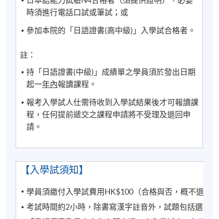
日本語能力試驗N4合格者（須提供證明），必要
時留意。如沒有任何通知，則請按照原定時間上課。
時須進行電話口試或筆試；或
參加本院的「日語證書(高中級)」入學試合格者。
凡於「
九龍西分校
」上課之學員，每堂必須出示報讀
HKU SPACE課程之正式收據或終身學員證
，方可進入
註：
分校。部份課堂或會調往其他分校上課，請特別留
意。
持「日語證書(中級)」成績單之學員須於發出日期
起一
年內
報讀課程。
凡於「九龍美孚保良局唐乃勤初中書院」上課之學
報考入學試人仕需待收到入學試結果後才可報讀課
員，7至8月部份課堂或會調往「九龍東分校」或其他
程，任何提前遞交之課程申請將不受理及退回申
分校上課，請特別留意。
請。
CEF基金的新優化措施已於2022年8月1日實施。學員
如就讀於實施日期（即2022年8月1日）前開課的課
程，基金資助申請將按先前的規定及安排（包括
【入學試須知】
20,000元的資助上限、申請人必須在年齡屆滿71歲之
前遞交申請的年齡上限）處理。所有資訊以持續進修
學員須繳付入學試費用HK$100（合格與否，概不退還
基金辦事處最新公佈為準。有關新優化措施的詳情，
考試時間約2小時，除書寫漢字註音外，試題包括選擇
請參閱：