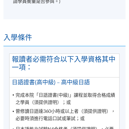
請學員衡量是否參與。)
注意事項：
學科會透過SOUL網上學習系統發佈學院資訊及課堂消
入學條件
息(課室調動，課堂取消等)。請學員報名時提供正確有
效之電郵。請學員多加利用(soul2.hkuspace.hku.hk)。
同時建議學員下載SOUL手機應用程式(支援iOS及
報讀者必需符合以下入學資格其中
andriod系統)，以便接收學科資訊。
一項：
有關登入SOUL的資料，可以瀏覽以下連結:
日語證書(高中級) – 高中級日語
https://drive.google.com/file/d/1IHqMZcWAnvQlqmrZ
0WbuBVSVIblyxbed/view?usp=sharing
完成本院「日語證書(中級)」課程並取得合格成績
之學員（須提供證明）；或
凡於「
九龍東分校
」上課之學員，由於要配合社區書
曾修讀日語達360小時或以上者（須提供證明），
院收生程序，6至8月的上課日期、地點或有更改，課
必要時須進行電話口試或筆試；或
堂有機會調往其他分校上課。如有更改，學科會透過
SOUL網上學習系統發佈最新的上課資訊。敬請學員屆