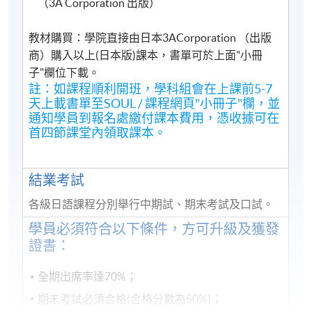
（3A
Corporation 出版）
教材購買：學院直接由日本3ACorporation
（出版
商）購入以上
(日本版)課本，書單可於上面"小冊
子"欄位下載。
註：如課程順利開班，學科組會在上課前5-7
天上載書單至SOUL / 課程網頁"小冊子"欄，並
通知學員到報名處繳付課本費用，憑收據可在
首四節課堂內領取課本。
結業考試
各級日語課程分別舉行中期試、期末考試及口試。
學員必須符合以下條件，方可升級及獲發
證書：
全期出席率達70
%；
期未考試必須合格
(
合格分數為50
%)；