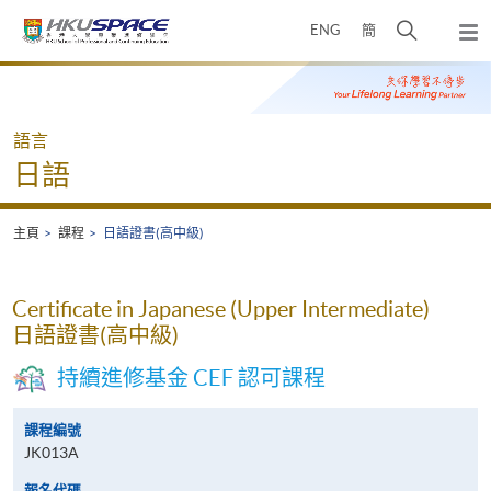
Skip
打
ENG
簡
to
彈
main
開
出
Main
content
搜
主
content
選
尋
start
單
介
語言
面
日語
主頁
課程
日語證書(高中級)
Certificate in Japanese (Upper Intermediate)
日語證書(高中級)
持續進修基金 CEF 認可課程
課程編號
JK013A
報名代碼