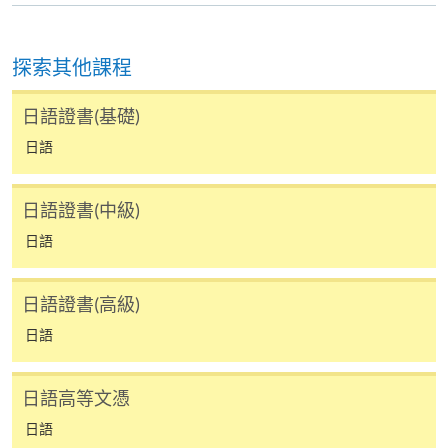
8) 非本地申請人報名時須出示有效簽證之正本，方可
報名，詳細資料請瀏覽：
探索其他課程
http://hkuspace.hku.hk/cht/study/admission/how-to-
apply
日語證書(基礎)
9) 如因黑色暴雨或颱風取消之課堂，補課或會安排於
日語
公眾假期舉行。屆時學科組會透過SOUL發佈有關資
訊。
持續進修基金
日語證書(中級)
日語
報名代碼
2445-1959AW
開課日期
2026年9月19日 (星期六)
香港大學專業進修學院的持續進修基金院校編號是
日語證書(高級)
100
時間
逢周六，10:00am-1:00pm
日語
地點
金鐘統一中心 United Learning Centre
持續進修基金課程
現時接受報名
日語高等文憑
Certificate in Japanese (Upper Intermediate)
日語
日語證書 (高中級)