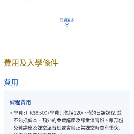
全學期平均分達50
%。
學員完成課程後，可憑該級別的證書、文憑或成績
閱讀更多
合格通知書，報讀下一級別課程。惟以該證明文件
升級的有效期，為其發出日期的
1
年內
。如證明書上
的有效期已過，學員須參加入學考試才能繼續升
級，如有疑問，請交回學科部處理。
注意：
費用及入學條件
凡於「九龍西分校」上課之學員，每堂必須出
示報讀
HKU SPACE課程之正式收據
或
終身學
費用
員證
，方可進入分校。部份課堂或會調往其他
分校上課，請特別留意。
課程費用
學費 : HK$8,500 (學費只包括120小時的日語課程, 並
不包括課本、額外的免費講座及課堂溫習班。唯部份
免費講座及課堂溫習班或會與正常課堂時間有衝突,
詳情