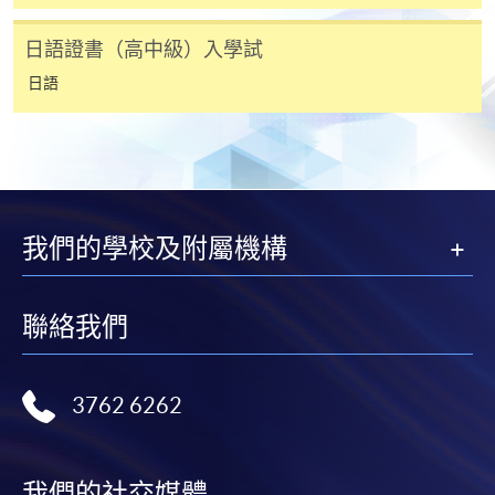
報名代碼
2445-1969AW
課程編號
38C12651A
開課日期
2026年9月20日 (星期日)
日語證書（高中級）入學試
學費
$8,500
時間
逢周日，10:00am-1:00pm
查詢號碼
3762-0820
日語
地點
金鐘統一中心 610室 (金鐘港鐵站 D 出口）
United Learning Centre Room 610
現時接受報名
持續進修基金
CEF基金的新優化措施已於2022年8月1日實施。
報名代碼
2445-1962AW
我們的學校及附屬機構
學員如就讀於實施日期（即2022年8月1日）前開課的
開課日期
2026年9月23日 (星期三)
課程，基金資助申請將按先前的規定及安排（包括
時間
逢周三，10:00am-1:00pm
20,000元的資助上限、申請人必須在年齡屆滿71歲之
聯絡我們
地點
金鐘海富中心 Admiralty Learning Centre
前遞交申請的年齡上限）處理。所有資訊以持續進修
基金辦事處最新公佈為準。有關新優化措施的詳情，
現時接受報名
請參閱：
3762 6262
https://www.wfsfaa.gov.hk/cef/tc/news/news_20220801.h
（資料如有更改，以CEF網頁內資料為準）
報名代碼
2445-2144AW
開課日期
2026年9月23日 (星期三)
我們的社交媒體