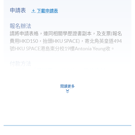
申請表
下載申請表
報名辦法
請將申請表格，連同相關學歷證書副本，及支票(報名
費用HKD150，抬頭HKU SPACE)，寄北角英皇道494
號HKU SPACE港島東分校19樓Antonia Yeung收。
付款方法
1. 現金、「易辦事」（EPS）、微信支付
(WeChat Pay) 或支付寶(Alipay)
申請人可親臨學院任何一所報名中心，以現金、「易
閱讀更多
辦事」、微信支付（WeChat Pay）或支付寶
（Alipay） 繳付學費。
2. 支票或銀行本票
如以劃線支票或銀行本票繳付，抬頭請註明「香港大
學專業進修學院」。支票背面請寫上課程名稱及申請