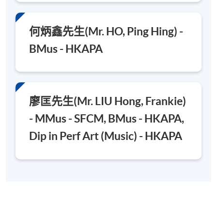
何炳鑫先生(Mr. HO, Ping Hing) -
BMus - HKAPA
廖匡先生(Mr. LIU Hong, Frankie)
- MMus - SFCM, BMus - HKAPA,
Dip in Perf Art (Music) - HKAPA