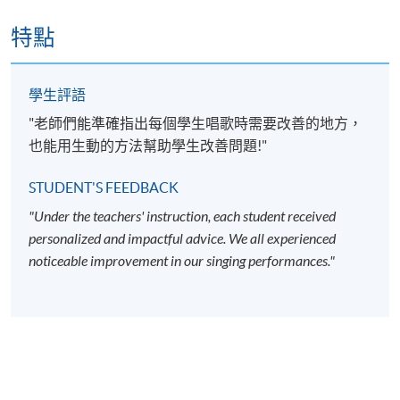
特點
基本音樂理論；粵語、通話及基本外語發音；作曲
家及其歌曲曲目研究。
學生評語
歌唱技巧、獨唱、合唱、歌曲風格演繹、台風等；
"老師們能準確指出每個學生唱歌時需要改善的地方，
聲樂知識、正確呼吸方法、共鳴的概念、口腔動
也能用生動的方法幫助學生改善問題!"
作、聲區與換聲點、護聲方法、發聲常見之毛病及
糾正之方法;
STUDENT'S FEEDBACK
音樂劇及藝術歌曲的演繹方法及歷史背景
;
"Under the teachers' instruction, each student received
流行曲的演繹方法、歷史及類型。
personalized and impactful advice. We all experienced
noticeable improvement in our singing performances."
學員必須於下列評核方法中成績合格，方可獲經學院
頒發的「聲樂訓練證書」。
出席率70
%或以上;
學員需進行約1小時的學術綜合考試；