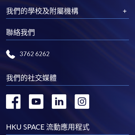
大部份公開招生的課程（以先到先得形式報名）及個
我們的學校及附屬機構
別學歷頒授課程提供網上報名/註冊服務，申請人可在
網上使用「繳費靈」（不適用於手機）、VISA或
Mastercard繳付有關課程的報名費或學費。除上述支
聯絡我們
付方式之外，如就讀學歷頒授課程設有網上服務，學
員亦可以微信支付（Online WeChat Pay）、支付寶
（Online Alipay）或轉數快（FPS）繳付學費，詳情請
3762 6262
參閱
報名辦法 -
網上報名服務
。
注意事項:
我們的社交媒體
轉
轉
轉
轉
如報讀課程將在五個工作天內開課，為免郵遞延誤報
名程序，建議申請人親身到學院報名中心報名，並避
到
到
到
到
免使用支票付款。
facebook
youtube
linkedin
instag
HKU SPACE 流動應用程式
除由學院裁定的特殊情況（例如課程因報名人數不足