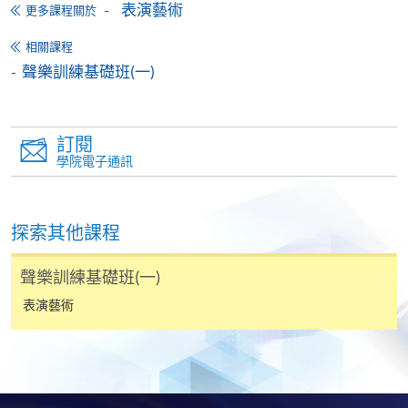
表演藝術
更多課程關於
人姓名。 閣下可：
相關課程
聲樂訓練基礎班(一)
親臨學院各報名中心遞交劃線支票、報名表格及有關
證明文件；
或可將上述文件一併寄交各報名中心，信封上請註明
訂閱
「報讀課程」，惟學院對郵遞失誤而遺失的支票及個
學院電子通訊
人資料概不負責。
3. VISA / Mastercard
探索其他課程
申請人可親臨學院任何一所報名中心，以 VISA 或
Mastercard（包括「香港大學專業進修學院
聲樂訓練基礎班(一)
Mastercard卡」）繳付學費。香港大學專業進修學院
表演藝術
Mastercard卡持有人，如報讀課程滿港幣2,000元，可
享有十個月免息分期付款優惠，惟課程申請人必須為
信用卡持有人。詳情請向學院報名中心職員查詢。
4. 網上繳費服務