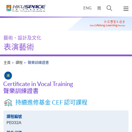
Skip
打
ENG
簡
to
彈
main
開
出
Main
content
搜
主
content
選
尋
start
單
介
藝術、設計及文化
面
表演藝術
主頁
課程
聲樂訓練證書
Certificate in Vocal Training
聲樂訓練證書
持續進修基金 CEF 認可課程
課程編號
PE032A