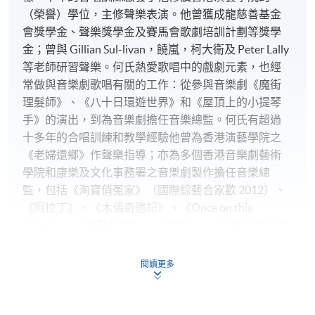
（榮譽）學位，主修聲樂表演。他曾獲成龍慈善基金
會獎學金、聲樂獎學金及賽馬會歌劇培訓計劃等獎學
金；曾與 Gillian Sul-livan，饒嵐，柯大衛及 Peter Lally
等老師研習聲樂。何氏熱愛歌唱中的戲劇元素，也經
常做與音樂劇歌唱有關的工作：從參與音樂劇《魔街
理髮師》、《八十日環遊世界》和《屋頂上的小提琴
手》的演出，到為音樂劇擔任音樂總監。何氏有超過
十多年的合唱訓練和教學經驗他曾為香港演藝學院之
《老婦還鄉》作聲樂指導；亦為多個香港音樂劇藝術
學院和康樂及文化事務署之音樂劇製作擔任音樂總
監，包括《淘寶俏冤家》（國際綜藝合家歡 2012）、
《阿拉丁》、《木偶奇遇記》、《Once on this
Island》、《綠野仙蹤》、《油脂》、《人魚公主》和
《A Kidsummer Night's Dream》。
閱讀更多
廖匡
廖匡畢業於香港演藝學院，主修聲樂。其後於三藩市