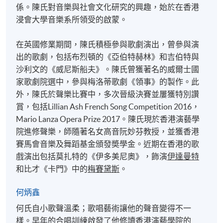
係。陳氏對音樂與社會文化研究的興趣，始於在香港
浸會大學音樂系所領受的啟蒙。
在英國修業期間，陳氏積極參與歌劇演出，曾參與演
出的歌劇，包括布烈頓的《亞伯特赫林》和吉伯特與
沙利文的《威尼斯船夫》。陳氏曾獲著名的威爾士國
家歌劇院選中，參與梅洛蒂歌劇《領事》的製作。此
外，陳氏於聲樂比賽中，多次晉級決賽並屢獲特別讚
賞，包括Lillian Ash French Song Competition 2016，
Mario Lanza Opera Prize 2017。陳氏現於香港演藝學
院進修聲樂，師隨著名女高音阮妙芬教授，並獲香港
賽馬會音樂及舞蹈基金頒發奬學金。近期在香港的歌
戲演出包括莫扎特的《伊多美尼奧》，飾演
伊達曼特
和比才《卡門》中的
梅賽黛斯
。
何炳鑫
何氏自小歌聲溫柔；歌唱藝術讓他的聲音變得不一
樣。早年的合唱訓練啟發了他修讀香港演藝學院的