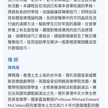
術活動。本課程旨在培訓已有基本音樂知識的學員，
透過有系統的學習，加強鍛鍊其聲樂技巧；同時加深
其有關音樂理論知識，及研習聲樂中的不同曲目及流
行曲的演繹方法。幫助學生打好牢固的基礎，在音樂
修養上有全面發展，擴闊對聲音運用的技巧並將理
論、演繹和技巧三者結合，通過歌唱練習及了解正確
聲樂技巧，從而協助學生解決一般歌唱發聲困難並提
升歌唱技巧。
導 師
陳珮珊
陳珮珊，香港土生土長的女中音，曾於英國皇家威爾
斯音樂戲劇學院、英國皇家伯明翰音樂學院攻讀，屢
獲學院頒授獎學金，主修美聲演唱法和歌劇演出。陳
氏往英國攻讀歌劇演出之先，曾於香港中文大學主修
民族音樂學，隨麥嘉倫教授(Professor Michael Edward
McClellan)研究香港本土文化和六十年代歌舞電影的關