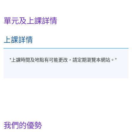
音樂學院學主修聲樂表演並考獲榮譽音樂碩士。在學
期間，曾獲得多個獎學金，包括三藩市音樂學院學院
獎學金、彼得及南茜‧湯普森獎學金和香港威爾士男
單元及上課詳情
聲合唱團獎學金。
廖氏為賽馬會香港歌劇院青年演唱家發展計劃畢業生
上課詳情
之一。曾在本、內地、美國及歐洲參與不同歌劇及音
樂會之演出，包唐尼釆蒂《老柏思春》的顏仕圖、比
才《卡門》中的唐荷西、古諾《羅密歐與朱麗葉》中
*上課時間及地點有可能更改，請定期瀏覽本網站。*
的羅密歐、浦契尼《蝴蝶夫人》中的五郎、威爾第
《奧賽羅》中的洛特利哥、浦契尼《杜蘭朵》中的敖
覃皇帝。同時亦積極參與聲樂教學及合唱指揮等音樂
教育工作。
我們的優勢
詳情