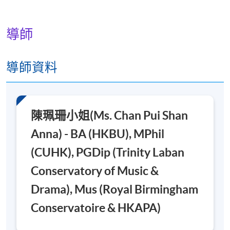
歌唱考試(約10分鐘
)
於指定日期之匯報音樂會中獨唱指定及自選歌
導師
曲。
導師資料
報名代碼
2440-PE032A
現時接受報名
陳珮珊小姐(Ms. Chan Pui Shan
日期 / 時間
Anna) - BA (HKBU), MPhil
逢周六， 7:15pm - 10:15pm
(CUHK), PGDip (Trinity Laban
修業期
Conservatory of Music &
共34課
Drama), Mus (Royal Birmingham
Conservatoire & HKAPA)
地點
金鐘教學中心