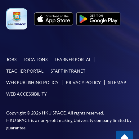
而取消）之外，一切已繳費用概不退還。如獲學院批
准退還款項，以現金、易辦事、微信支付、支付寶、
支票或繳費靈（只限網上付款）方式繳交之款項，將
以支票退款；以信用卡繳交之款項，退款將直接退還
到支付款項時使用的信用卡戶口。
除本學院網頁所列明的學費外，個別課程或有其他額
外收費，詳情請聯絡有關學科職員。
學費及學額不得轉讓他人。一經取錄，學員不得轉讀
JOBS
LOCATIONS
LEARNER PORTAL
其他課程，惟學院對特殊情況，可酌情處理。轉讀申
TEACHER PORTAL
STAFF INTRANET
請一經批准，學員須繳付港幣120元手續費。
WEB PUBLISHING POLICY
PRIVACY POLICY
SITEMAP
學院對郵遞失誤而遺失的支票或本票、付款收據或個
人資料，概不負責。
WEB ACCESSIBILITY
若學員有意申請付款證明書，請把填妥之申請表、貼
上足夠郵資的回郵信封、連同劃線支票交回本學院。
Copyright © 2026 HKU SPACE. All rights reserved.
每張收據申請費用為港幣30 元。支票抬頭註明「香
HKU SPACE is a non-profit making University company limited by
港大學專業進修學院」。
guarantee.