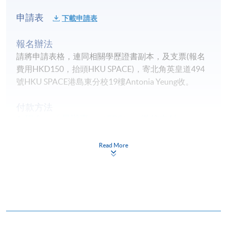
申請表
下載申請表
報名辦法
請將申請表格，連同相關學歷證書副本，及支票(報名
費用HKD150，抬頭HKU SPACE)，寄北角英皇道494
號HKU SPACE港島東分校19樓Antonia Yeung收。
付款方法
1. 現金、「易辦事」（EPS）、微信支付
(WeChat Pay) 或支付寶(Alipay)
申請人可親臨學院任何一所報名中心，以現金、「易
Read More
辦事」、微信支付（WeChat Pay）或支付寶
（Alipay） 繳付學費。
2. 支票或銀行本票
如以劃線支票或銀行本票繳付，抬頭請註明「香港大
學專業進修學院」。支票背面請寫上課程名稱及申請