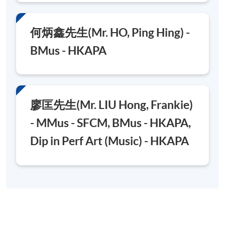
何炳鑫先生(Mr. HO, Ping Hing) -
BMus - HKAPA
廖匡先生(Mr. LIU Hong, Frankie)
- MMus - SFCM, BMus - HKAPA,
Dip in Perf Art (Music) - HKAPA