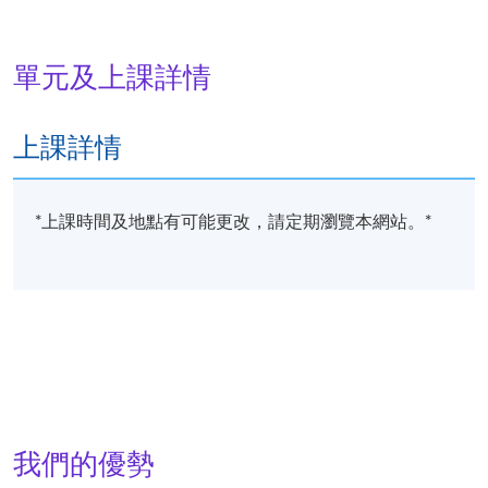
音樂學院學主修聲樂表演並考獲榮譽音樂碩士。在學
期間，曾獲得多個獎學金，包括三藩市音樂學院學院
獎學金、彼得及南茜‧湯普森獎學金和香港威爾士男聲
單元及上課詳情
合唱團獎學金。
廖氏為賽馬會香港歌劇院青年演唱家發展計劃畢業生
上課詳情
之一。曾在本、內地、美國及歐洲參與不同歌劇及音
樂會之演出，包唐尼釆蒂《老柏思春》的顏仕圖、比
才《卡門》中的唐荷西、古諾《羅密歐與朱麗葉》中
*上課時間及地點有可能更改，請定期瀏覽本網站。*
的羅密歐、浦契尼《蝴蝶夫人》中的五郎、威爾第
《奧賽羅》中的洛特利哥、浦契尼《杜蘭朵》中的敖
覃皇帝。同時亦積極參與聲樂教學及合唱指揮等音樂
教育工作。
我們的優勢
詳情