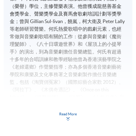
（榮譽）學位，主修聲樂表演。他曾獲成龍慈善基金
會獎學金、聲樂獎學金及賽馬會歌劇培訓計劃等獎學
金；曾與 Gillian Sul-livan，饒嵐，柯大衛及 Peter Lally
等老師研習聲樂。何氏熱愛歌唱中的戲劇元素，也經
常做與音樂劇歌唱有關的工作：從參與音樂劇《魔街
理髮師》、《八十日環遊世界》和《屋頂上的小提琴
手》的演出，到為音樂劇擔任音樂總監。何氏有超過
十多年的合唱訓練和教學經驗他曾為香港演藝學院之
《老婦還鄉》作聲樂指導；亦為多個香港音樂劇藝術
學院和康樂及文化事務署之音樂劇製作擔任音樂總
監，包括《淘寶俏冤家》（國際綜藝合家歡 2012）、
《阿拉丁》、《木偶奇遇記》、《Once on this
Island》、《綠野仙蹤》、《油脂》、《人魚公主》和
《A Kidsummer Night's Dream》。
Read More
廖匡
廖匡畢業於香港演藝學院，主修聲樂。其後於三藩市