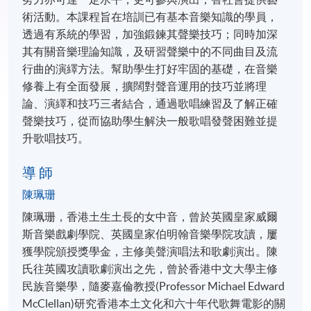
術活動。本課程旨在培訓已有基本音樂知識的學員，
透過有系統的學習，加強鍛鍊其聲樂技巧；同時加深
其有關音樂理論知識，及研習聲樂中的不同曲目及流
行曲的演繹方法。幫助學生打好牢固的基礎，在音樂
修養上有全面發展，擴闊對聲音運用的技巧並將理
論、演繹和技巧三者結合，通過歌唱練習及了解正確
聲樂技巧，從而協助學生解決一般歌唱發聲困難並提
升歌唱技巧。
導 師
陳珮珊
陳珮珊，香港土生土長的女中音，曾於英國皇家威爾
斯音樂戲劇學院、英國皇家伯明翰音樂學院攻讀，屢
獲學院頒授獎學金，主修美聲演唱法和歌劇演出。陳
氏往英國攻讀歌劇演出之先，曾於香港中文大學主修
民族音樂學，隨麥嘉倫教授(Professor Michael Edward
McClellan)研究香港本土文化和六十年代歌舞電影的關