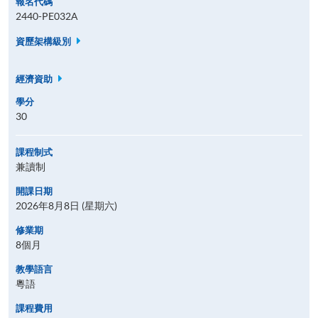
報名代碼
2440-PE032A
資歷架構級別
經濟資助
學分
30
課程制式
兼讀制
開課日期
2026年8月8日 (星期六)
修業期
8個月
教學語言
粵語
課程費用