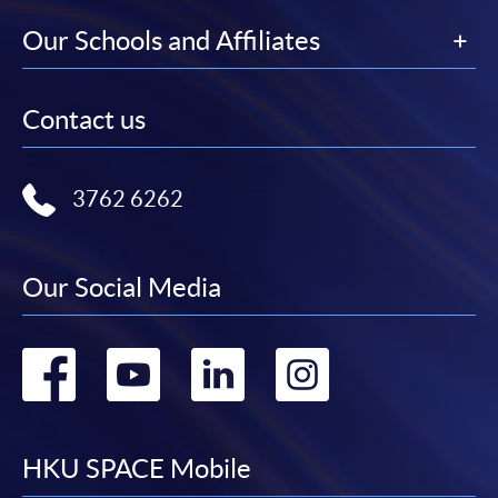
大部份公開招生的課程（以先到先得形式報名）及個
Our Schools and Affiliates
別學歷頒授課程提供網上報名/註冊服務，申請人可在
網上使用「繳費靈」（不適用於手機）、VISA或
Mastercard繳付有關課程的報名費或學費。除上述支
Contact us
付方式之外，如就讀學歷頒授課程設有網上服務，學
員亦可以微信支付（Online WeChat Pay）、支付寶
（Online Alipay）或轉數快（FPS）繳付學費，詳情請
3762 6262
參閱
報名辦法 -
網上報名服務
。
注意事項:
Our Social Media
Go
Go
Go
Go
如報讀課程將在五個工作天內開課，為免郵遞延誤報
名程序，建議申請人親身到學院報名中心報名，並避
to
to
to
to
免使用支票付款。
facebook
youtube
linkedin
instag
HKU SPACE Mobile
除由學院裁定的特殊情況（例如課程因報名人數不足