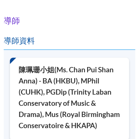
歌唱考試(約10分鐘
)
於指定日期之匯報音樂會中獨唱指定及自選歌
導師
曲。
導師資料
報名代碼
2440-PE032A
現時接受報名
陳珮珊小姐(Ms. Chan Pui Shan
日期 / 時間
Anna) - BA (HKBU), MPhil
逢周六， 7:15pm - 10:15pm
(CUHK), PGDip (Trinity Laban
修業期
Conservatory of Music &
共34課
Drama), Mus (Royal Birmingham
Conservatoire & HKAPA)
地點
金鐘教學中心