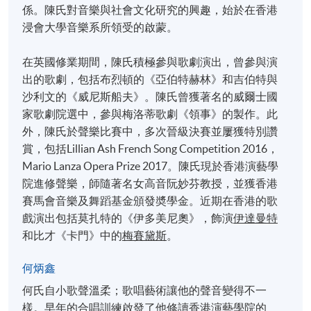
係。陳氏對音樂與社會文化研究的興趣，始於在香港
浸會大學音樂系所領受的啟蒙。
在英國修業期間，陳氏積極參與歌劇演出，曾參與演
出的歌劇，包括布烈頓的《亞伯特赫林》和吉伯特與
沙利文的《威尼斯船夫》。陳氏曾獲著名的威爾士國
家歌劇院選中，參與梅洛蒂歌劇《領事》的製作。此
外，陳氏於聲樂比賽中，多次晉級決賽並屢獲特別讚
賞，包括Lillian Ash French Song Competition 2016，
Mario Lanza Opera Prize 2017。陳氏現於香港演藝學
院進修聲樂，師隨著名女高音阮妙芬教授，並獲香港
賽馬會音樂及舞蹈基金頒發奬學金。近期在香港的歌
戲演出包括莫扎特的《伊多美尼奧》，飾演
伊達曼特
和比才《卡門》中的
梅賽黛斯
。
何炳鑫
何氏自小歌聲溫柔；歌唱藝術讓他的聲音變得不一
樣。早年的合唱訓練啟發了他修讀香港演藝學院的