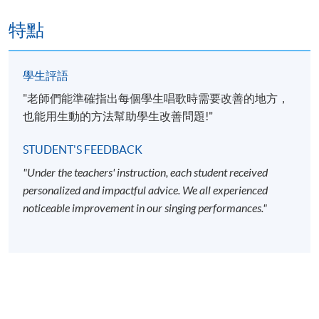
特點
基本音樂理論；粵語、通話及基本外語發音；作曲
家及其歌曲曲目研究。
學生評語
歌唱技巧、獨唱、合唱、歌曲風格演繹、台風等；
"老師們能準確指出每個學生唱歌時需要改善的地方，
聲樂知識、正確呼吸方法、共鳴的概念、口腔動
也能用生動的方法幫助學生改善問題!"
作、聲區與換聲點、護聲方法、發聲常見之毛病及
糾正之方法;
STUDENT'S FEEDBACK
音樂劇及藝術歌曲的演繹方法及歷史背景
;
"Under the teachers' instruction, each student received
流行曲的演繹方法、歷史及類型。
personalized and impactful advice. We all experienced
noticeable improvement in our singing performances."
學員必須於下列評核方法中成績合格，方可獲經學院
頒發的「聲樂訓練證書」。
出席率70
%或以上;
學員需進行約1小時的學術綜合考試；