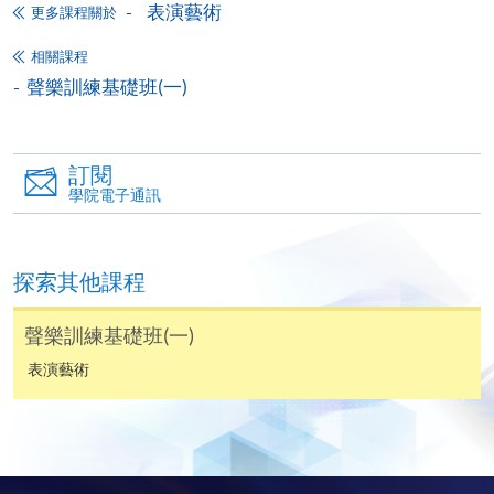
表演藝術
更多課程關於
人姓名。 閣下可：
相關課程
聲樂訓練基礎班(一)
親臨學院各報名中心遞交劃線支票、報名表格及有關
證明文件；
或可將上述文件一併寄交各報名中心，信封上請註明
訂閱
「報讀課程」，惟學院對郵遞失誤而遺失的支票及個
學院電子通訊
人資料概不負責。
3. VISA / Mastercard
探索其他課程
申請人可親臨學院任何一所報名中心，以 VISA 或
Mastercard（包括「香港大學專業進修學院
聲樂訓練基礎班(一)
Mastercard卡」）繳付學費。香港大學專業進修學院
表演藝術
Mastercard卡持有人，如報讀課程滿港幣2,000元，可
享有十個月免息分期付款優惠，惟課程申請人必須為
信用卡持有人。詳情請向學院報名中心職員查詢。
4. 網上繳費服務