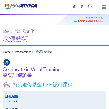
Skip
Open
繁
簡
to
Togg
main
search
navi
Main
content
panel
content
start
藝術、設計及文化
表演藝術
Home
Programmes
聲樂訓練證書
Certificate in Vocal Training
聲樂訓練證書
持續進修基金 CEF 認可課程
課程編號
PE032A