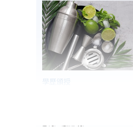
學歷頒授
參加者完成課程，上課出席率達70%以上
(Statement of Attendance)。
教學語言
廣東話，輔以普通話