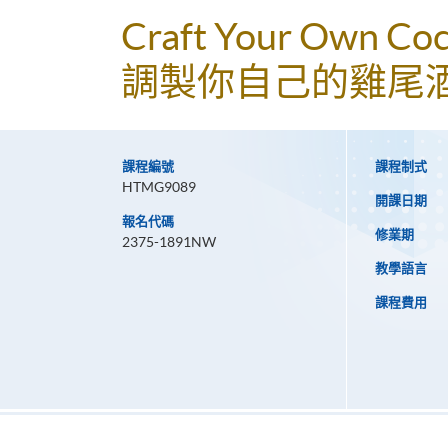
Craft Your Own Coc
調製你自己的雞尾
課程編號
課程制式
HTMG9089
開課日期
報名代碼
修業期
2375-1891NW
教學語言
課程費用