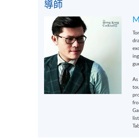
導師
M
Ton
dr
exc
ing
gue
As 
tou
pro
fro
Ga
li
Ta