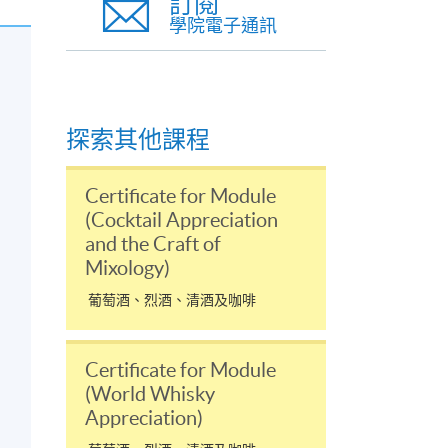
訂閱
學院電子通訊
探索其他課程
Certificate for Module
(Cocktail Appreciation
and the Craft of
Mixology)
葡萄酒、烈酒、清酒及咖啡
Certificate for Module
(World Whisky
Appreciation)