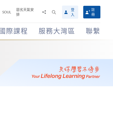
惡劣天氣安
登
註
分
打
SOUL
排
冊
入
享
開
至
搜
尋
國際課程
服務大灣區
聯繫
介
面