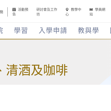
活動預
研討會及工作
教學中
學員網
簡
告
坊
心
站
院
學習
入學申請
教與學
、清酒及咖啡