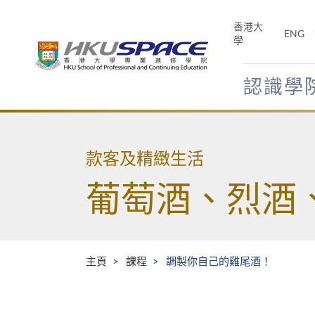
Skip
to
香港大
ENG
main
學
content
認識學
Main
content
start
款客及精緻生活
葡萄酒、烈酒
主頁
課程
調製你自己的雞尾酒！