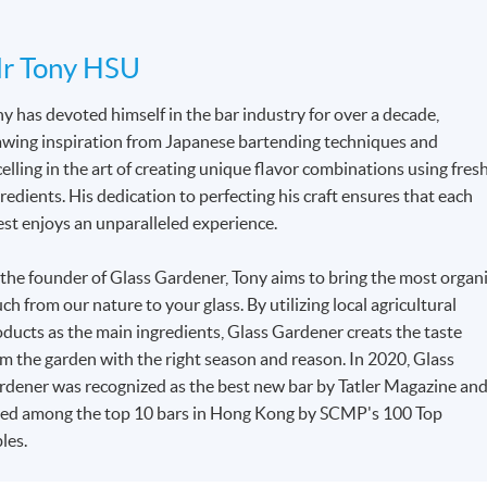
r Tony HSU
y has devoted himself in the bar industry for over a decade,
awing inspiration from Japanese bartending techniques and
elling in the art of creating unique flavor combinations using fres
redients. His dedication to perfecting his craft ensures that each
st enjoys an unparalleled experience.
the founder of Glass Gardener, Tony aims to bring the most organ
ch from our nature to your glass. By utilizing local agricultural
ducts as the main ingredients, Glass Gardener creats the taste
m the garden with the right season and reason. In 2020, Glass
rdener was recognized as the best new bar by Tatler Magazine an
sted among the top 10 bars in Hong Kong by SCMP's 100 Top
bles.