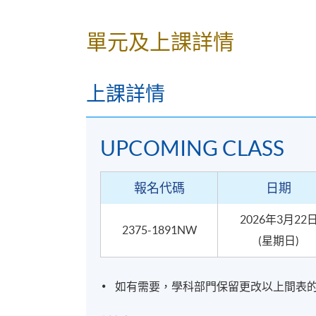
報名代碼
2375-1891NW
單元及上課詳情
開課日期
2026年3月28日 (星期六)
上課詳情
地點
UPCOMING CLASS
港島南分校
F&B Education Hub @ 薄扶林
報名代碼
日期
2026年3月22
2375-1891NW
(星期日)
如有需要，學科部門保留更改以上間表