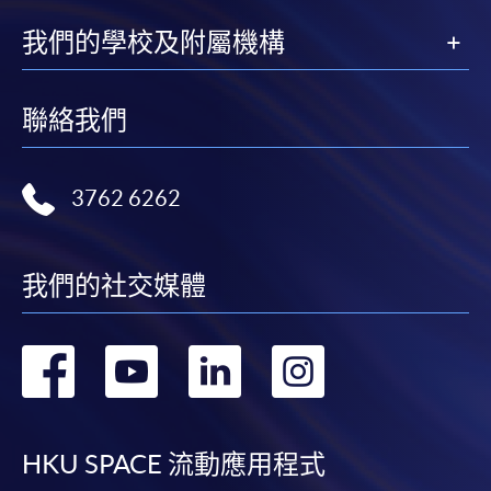
中指定所須文件(如學歷證明)。系統只支援doc,
docx, jpg 和pdf格式之附件。
我們的學校及附屬機構
繳交所需費用
聯絡我們
申請人可使用以下方式繳交報名費或課程費用:
3762 6262
繳費靈網上服務
- 申請人須先開立繳費靈戶口及設
定繳費靈網上密碼。有關如何申請繳費靈戶口及密
碼，請瀏覽繳費靈網址
http://www.ppshk.com
。
我們的社交媒體
*信用咭網上繳費服務
- 申請人可以 VISA 或
Mastercard（包括「香港大學專業進修學院
轉
轉
轉
轉
Mastercard卡」）繳付學費。
到
到
到
到
*香港大學專業進修學院Mastercard卡
持有人如欲享用十個
facebook
youtube
linkedin
instag
月免息分期付款優惠，必須親臨本學院設有報名服務的教
HKU SPACE 流動應用程式
學中心作付款安排。