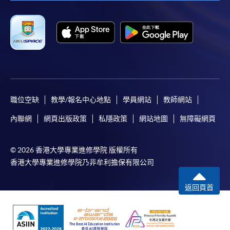
如欲了解如何於網上報讀新課程及繳費，請瀏覽網上
申請/報讀指南 :
-
短期課程
-
個別學歷頒授課程
職位空缺
教學/報名中心地點
學員網站
教師網站
內聯網
網頁出版政策
私隱政策
網站地圖
無障礙網頁
報讀同一學歷頒授課程內其他單元
個別課程為須報讀同一學歷頒授課程及其他單元或繳
© 2026 香港大學專業進修學院 版權所有
交下期學費的學員，提供網上服務，如學員就讀的課
香港大學專業進修學院乃非牟利擔保有限公司
程設有此服務，課程負責人會通知學員有關程序。
返回頁首
網上支付可通過「繳費靈」(PPS) (不適用於手機)、
VISA 或 Mastercard、「微信支付」(Online WeChat
Pay) 、「支付寶」(Online Alipay) 或 「轉數快」(FPS)