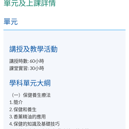
單元及上課詳情
逢周二，6:30pm - 9:30pm
單元
地點
港大保良何鴻燊社區書院
講授及教學活動
講授時數: 60小時
課堂實習: 30小時
學科單元大綱
（一）保健養生療法
1. 簡介
2. 保健和養生
3. 香薰精油的應用
4. 保健的知識及基礎技巧