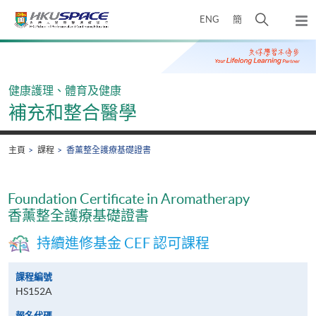
Skip
打
ENG
簡
to
彈
main
開
出
Main
content
搜
主
content
選
尋
start
單
介
健康護理、體育及健康
面
補充和整合醫學
主頁
課程
香薰整全護療基礎證書
Foundation Certificate in Aromatherapy
香薰整全護療基礎證書
持續進修基金 CEF 認可課程
課程編號
HS152A
報名代碼