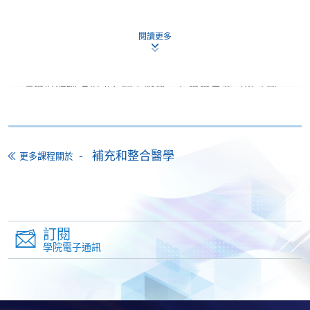
香港大學專業進修學院提供24小時網上報名及繳費服
務，申請人可通過網上申請個別學歷頒授課程和報讀
大部份公開招生的課程(以先到先得形式報名的課程)。
閱讀更多
申請人可在網上使用「繳費靈」(PPS) (不適用於手
機)、VISA 或 Mastercard。除上述支付方式之外，如就
讀學歷頒授課程設有網上服務，在學學員亦可以「微
信支付」(Online WeChat Pay) 、「支付寶」(Online
Alipay) 或 「轉數快」(FPS) 繳付學費。
補充和整合醫學
更多課程關於
報讀新課程
填寫網上報名表格
申請人可按該課程網頁的右上角的
訂閱
圖示進入網上服務網頁，然
學院電子通訊
後按照指示填妥網上報名表格。
某些課程須甄選入學，並要求申請人上載課程網頁