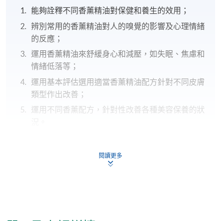
能夠詮釋不同香薰精油對保健和養生的效用；
辨別常用的香薰精油對人的嗅覺的影響及心理情緒
的反應；
運用香薰精油來舒緩身心和減壓，如失眠、焦慮和
情緒低落等；
運用基本評估選用適當香薰精油配方針對不同皮膚
類型作出改善；
運用不同香薰配方，針對性改善各種美容保養的狀
況。
報名代碼
2385-HS152A
閱讀更多
現時接受報名
日期 / 時間