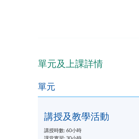
報名代碼
2385-HS152A
日期 / 時間
逢周二，6:30pm - 9:30pm
單元及上課詳情
地點
港大保良何鴻燊社區書院
單元
講授及教學活動
講授時數: 60小時
課堂實習: 30小時