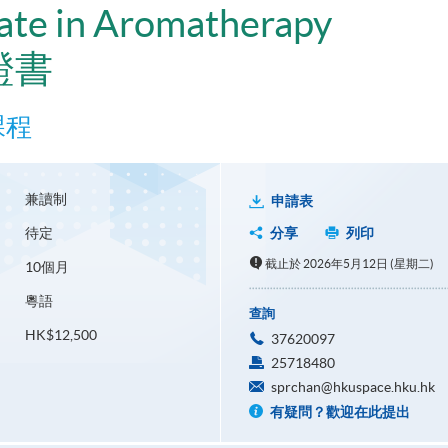
cate in Aromatherapy
證書
課程
兼讀制
申請表
待定
分享
列印
截止於 2026年5月12日 (星期二)
10個月
粵語
查詢
HK$12,500
37620097
25718480
sprchan@hkuspace.hku.hk
有疑問？歡迎在此提出