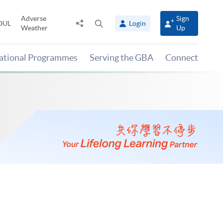
Adverse
Sign
Share
Open
OUL
Login
Weather
Up
to
search
panel
national Programmes
Serving the GBA
Connect