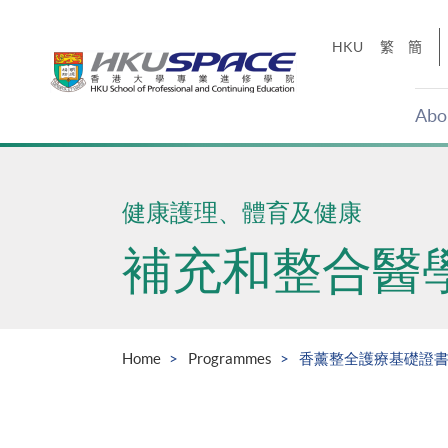
Skip
to
HKU
繁
簡
main
content
Abo
Main
content
start
健康護理、體育及健康
補充和整合醫
Home
Programmes
香薰整全護療基礎證