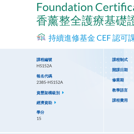
Foundation Certifi
香薰整全護療基礎
持續進修基金 CEF 認可
課程編號
課程制式
HS152A
開課日期
報名代碼
修業期
2385-HS152A
教學語言
資歷架構級別
課程費用
經濟資助
學分
15