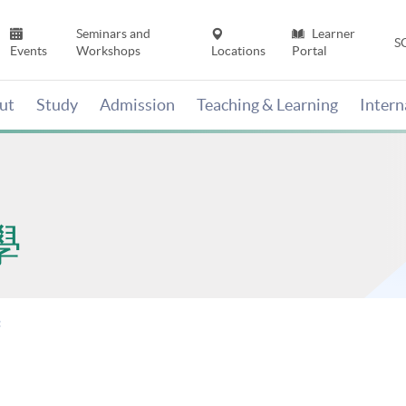
Seminars and
Learner
S
Events
Workshops
Locations
Portal
ut
Study
Admission
Teaching & Learning
Inter
學
書