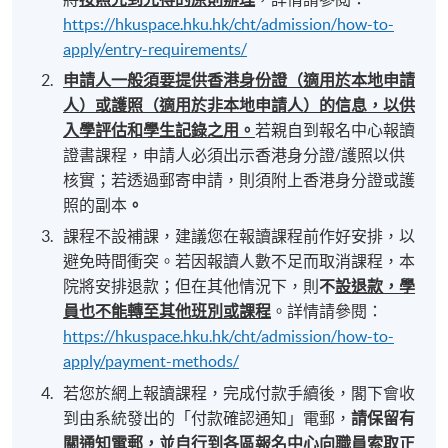
https://hkuspace.hku.hk/cht/admission/how-to-
apply/entry-requirements/
申請人一般須要提供香港身份證（適用於本地申請
人）或護照（適用於非本地申請人）的信息，以供
入學評估和學生記錄之用。
若親自到報名中心報讀
證書課程，申請人必須出示香港身分證/護照以供
核實；若透過郵寄申請，則須附上香港身分證或護
照的副本
。
課程不設補課，建議您在報讀課程前作好安排，以
避免時間衝突。若因報讀人數不足而取消課程，本
院將安排退款；但在其他情況下，則
不
設退款，學
員也不能轉至其他班別或課程
。詳情請參閱：
https://hkuspace.hku.hk/cht/admission/how-to-
apply/payment-methods/
若您於網上報讀課程，完成付款手續後，閣下會收
到由系統發出的「付款確認通知」電郵，
請保留有
關通知電郵，並自行到各區報名中心向職員索取正