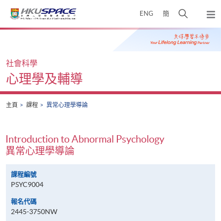
Skip
打
ENG
簡
to
彈
main
開
出
Main
content
搜
主
content
選
尋
start
單
介
社會科學
面
心理學及輔導
主頁
課程
異常心理學導論
Introduction to Abnormal Psychology
異常心理學導論
課程編號
PSYC9004
報名代碼
2445-3750NW