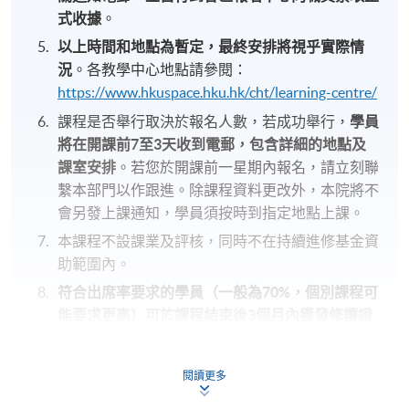
式收據
。
以上時間和地點為暫定，最終安排將視乎實際情
況
。各教學中心地點請參閱：
https://www.hkuspace.hku.hk/cht/learning-centre/
課程是否舉行取決於報名人數，若成功舉行，
學員
將在開課前
7
至
3
天收到電郵，包含詳細的地點及
課室安排
。若您於開課前一星期內報名，請立刻聯
繫本部門以作跟進。除課程資料更改外，本院將不
會另發上課通知，學員須按時到指定地點上課。
本課程不設課業及評核，同時不在持續進修基金資
助範圍內。
符合出席率要求的學員（一般為
70%
，個別課程可
能要求更高）可於課程結束後
3
個月內獲發修讀證
明書
（請於報名時提供完整及正確的資料，包括中
英文全名及郵寄地址）。詳情請參閱
閱讀更多
https://hkuspace.hku.hk/cht/teaching-and-
learning/learners-support/learners-