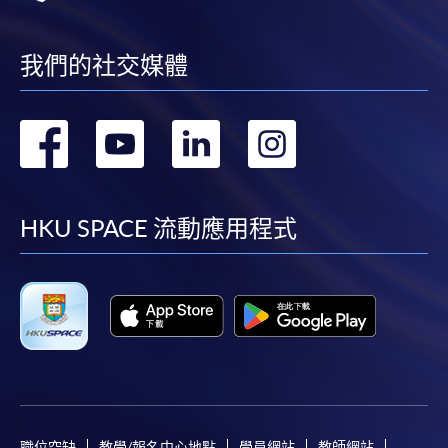
有關繳費詳情，請參閱
付款方法
。如對報名程序有任
何疑問，請詳閱個別課程資料，或聯絡有關課程負責
我們的社交媒體
人或報名中心。
課程/科目報名注意事項:
轉
轉
轉
轉
選用網上報名服務必須在已接駁互聯網及支援
到
到
到
到
JavaScript程式瀏覽器的電腦上進行。建議選用
Google Chrome瀏覽器。
facebook
youtube
linkedin
instag
HKU SPACE 流動應用程式
申請人不應閒置申請超過10分鐘。否則，申請人
必須重新開始整個申請程序。
網上報名只支援「提早報讀優惠」。如需享用其他
報讀優惠，請親臨學院的報名中心報名。
在網上報名過程中，由於提交課程申請和付款在系
統處理上為兩個不同的程序，成功付款並不保證成
功被獲取錄。任何不成功的申請，課程組職員將儘
快與 閣下聯絡。
職位空缺
教學/報名中心地點
學員網站
教師網站