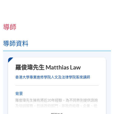
information/transcripts/
報名代碼
2445-3750NW
導師
開課日期
2026年9月1日 (星期二)
現時接受報名
導師資料
日期 / 時間
羅俊瑋先生 Matthias Law
逢周二，7:00pm - 9:30pm
香港大學專業進修學院人文及法律學院客席講師
修業期
2026年9月1日 - 10月27日 (共 9 課)
背景
第1-8課: 7:00pm - 9:30pm
羅俊瑋先生擁有將近20年經驗，為不同界別提供諮詢
第9課: 7:00pm - 9:00pm
及培訓服務，包括政府部門、非政府組織、企業、從
幼稚園到中學、大專院校等。羅先生擁有豐富的工作
地點