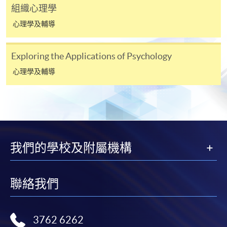
組織心理學
[
下載報名表SF26
]
心理學及輔導
申請學歷頒授及專業課程可能需要其他資料，報名
Exploring the Applications of Psychology
表可向報名中心或有關課程負責人索取。填妥申請
表格後，請連同報名費/學費以及所需證明文件親
心理學及輔導
往報名中心或以郵遞方式遞交。
報讀同一學歷頒授課程內其他單元
我們的學校及附屬機構
​學院為學歷頒授課程特設「註冊及學費通知」，適
用於一般學歷頒授課程。
聯絡我們
課程負責人會為學員送上「註冊及學費通知」
(「通知」)，請填妥有關「通知」，並親往報名中
心或以郵遞方式，遞交「通知」及繳交所需費用。
3762 6262