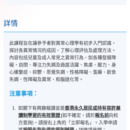
詳情
此課程旨在讓參予者對異常心理學有初步入門認識，
探討各異常情况的成因，了解心理評估及處理方法。
內容包括兒童及成人常見之異常行為，如各種發展障
礙，自閉、專注力失調及過度活躍、焦慮、壓力、身
心連繫症、抑鬱、思覺失調、性格障礙、濫藥、飲食
失調、性障礙及異常、和腦退化等。
注意事項：
如閣下有興趣報讀並是
香港永久居民或持有容許
兼
讀制
學習的有效簽證 (
如不確定，請於
報名前
向校
方查詢)，請按右上角的「立即報名」。入學申請
將
按照先到先得的原則辦理
，詳情請參閱：