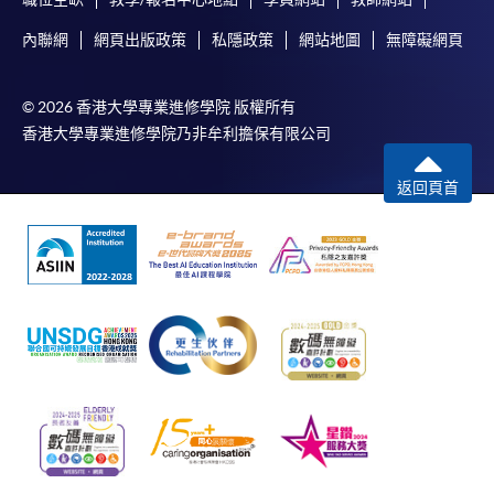
申請人應注意，不論親身或網上報讀，相同的課
內聯網
網頁出版政策
私隱政策
網站地圖
無障礙網頁
程/科目只可提交一次申請。
在網上報名過程中，付款成功後，網頁將顯示付款
© 2026 香港大學專業進修學院 版權所有
確認。另外，確認電子郵件亦會發送到 閣下的電
香港大學專業進修學院乃非牟利擔保有限公司
子郵件帳戶。請保留確定回條作日後查詢用途。
除特殊情況(例如課程因報名人數不足而被取消)及
返回頁首
法例規定外，一切已繳費用，概不退還。
如須甄選入學，則正式收據並不可作為 閣下已獲
取錄的證明。學院將在截止報名日期後儘快通知申
請者是否獲取錄。落選的申請人將獲退還已繳交的
學費。
免責聲明
本學院為學院開設的其中一些課程提供在線服務的平台。雖然