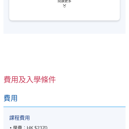
閱讀更多
經驗，為兒童、家長及在職成年提供教育服務。作為
九龍東分校
培訓中心的總監，他擅長以人本方式提升客戶的心理
發展和認知。他在培訓中充分利用正向心理學的技能
九龍東分校 (也可能在其他分校)，上課地點會於開課
和理論，令客戶和學員建立深刻實務的知識。
前開課前7至3天，以電郵方式通知學員
費用及入學條件
費用
課程費用
學費︰HK $2370