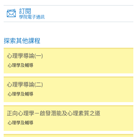
個別課程為須報讀同一學歷頒授課程及其他單元或繳
交下期學費的學員，提供網上服務，如學員就讀的課
訂閱
程設有此服務，課程負責人會通知學員有關程序。
學院電子通訊
網上支付可通過「繳費靈」(PPS) (不適用於手機)、
VISA 或 Mastercard、「微信支付」(Online WeChat
探索其他課程
Pay) 、「支付寶」(Online Alipay) 或 「轉數快」(FPS)
繳付學費。
心理學導論(一)
心理學及輔導
親身報名/郵遞
心理學導論(二)
心理學及輔導
報讀新課程
正向心理學－啟發潛能及心理素質之道
凡以「先到先得」為取錄方式的課程，請填妥
心理學及輔導
SF26報名表，親往
報名中心
或以郵遞方式連同學
費以及所需證明文件呈交。