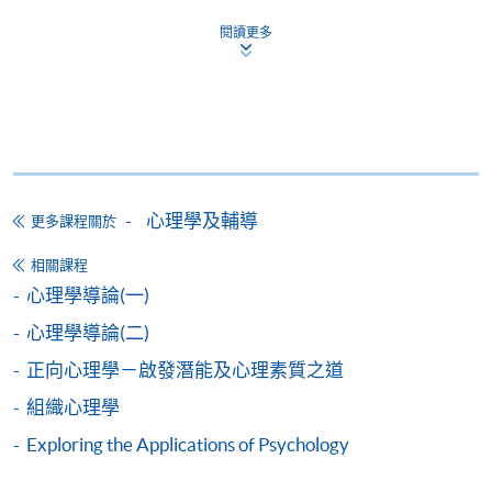
*信用咭網上繳費服務
- 申請人可以 VISA 或
閱讀更多
Mastercard（包括「香港大學專業進修學院
Mastercard卡」）繳付學費。
*香港大學專業進修學院Mastercard卡
持有人如欲享用十個
月免息分期付款優惠，必須親臨本學院設有報名服務的教
學中心作付款安排。
心理學及輔導
更多課程關於
如欲了解如何於網上報讀新課程及繳費，請瀏覽網上
申請/報讀指南 :
相關課程
心理學導論(一)
-
短期課程
心理學導論(二)
正向心理學－啟發潛能及心理素質之道
-
個別學歷頒授課程
組織心理學
Exploring the Applications of Psychology
報讀同一學歷頒授課程內其他單元