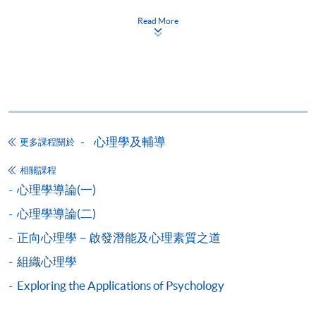
*信用咭網上繳費服務
- 申請人可以 VISA 或
Read More
Mastercard（包括「香港大學專業進修學院
Mastercard卡」）繳付學費。
*香港大學專業進修學院Mastercard卡
持有人如欲享用十個
月免息分期付款優惠，必須親臨本學院設有報名服務的教
學中心作付款安排。
心理學及輔導
更多課程關於
如欲了解如何於網上報讀新課程及繳費，請瀏覽網上
申請/報讀指南 :
相關課程
心理學導論(一)
-
短期課程
心理學導論(二)
正向心理學－啟發潛能及心理素質之道
-
個別學歷頒授課程
組織心理學
Exploring the Applications of Psychology
報讀同一學歷頒授課程內其他單元