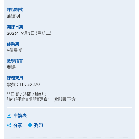
課程制式
兼讀制
開課日期
2026年9月1日 (星期二)
修業期
9個星期
教學語言
粵語
課程費用
學費︰HK $2370
**日期 / 時間 / 地點：
請打開詳情"閱讀更多"，參閱最下方
申請表
分享
列印