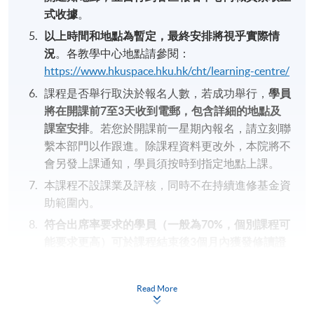
式收據
。
以上時間和地點為暫定，最終安排將視乎實際情
況
。各教學中心地點請參閱：
https://www.hkuspace.hku.hk/cht/learning-centre/
課程是否舉行取決於報名人數，若成功舉行，
學員
將在開課前
7
至
3
天收到電郵，包含詳細的地點及
課室安排
。若您於開課前一星期內報名，請立刻聯
繫本部門以作跟進。除課程資料更改外，本院將不
會另發上課通知，學員須按時到指定地點上課。
本課程不設課業及評核，同時不在持續進修基金資
助範圍內。
符合出席率要求的學員（一般為
70%
，個別課程可
能要求更高）可於課程結束後
3
個月內獲發修讀證
明書
（請於報名時提供完整及正確的資料，包括中
英文全名及郵寄地址）。詳情請參閱
Read More
https://hkuspace.hku.hk/cht/teaching-and-
learning/learners-support/learners-