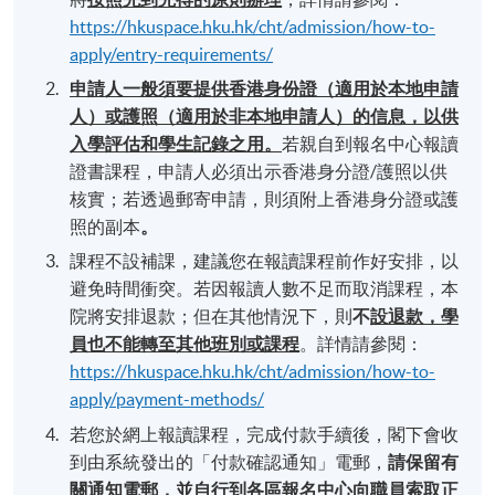
https://hkuspace.hku.hk/cht/admission/how-to-
apply/entry-requirements/
申請人一般須要提供香港身份證（適用於本地申請
人）或護照（適用於非本地申請人）的信息，以供
入學評估和學生記錄之用。
若親自到報名中心報讀
證書課程，申請人必須出示香港身分證/護照以供
核實；若透過郵寄申請，則須附上香港身分證或護
照的副本
。
課程不設補課，建議您在報讀課程前作好安排，以
避免時間衝突。若因報讀人數不足而取消課程，本
院將安排退款；但在其他情況下，則
不
設退款，學
員也不能轉至其他班別或課程
。詳情請參閱：
https://hkuspace.hku.hk/cht/admission/how-to-
apply/payment-methods/
若您於網上報讀課程，完成付款手續後，閣下會收
到由系統發出的「付款確認通知」電郵，
請保留有
關通知電郵，並自行到各區報名中心向職員索取正