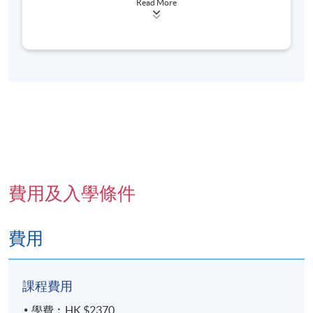
Read More
經驗，為兒童、家長及在職成年提供教育服務。作為
九龍東分校
培訓中心的總監，他擅長以人本方式提升客戶的心理
發展和認知。他在培訓中充分利用正向心理學的技能
九龍東分校 (也可能在其他分校)，上課地點會於開課
和理論，令客戶和學員建立深刻實務的知識。
前開課前7至3天，以電郵方式通知學員
費用及入學條件
費用
課程費用
學費︰HK $2370