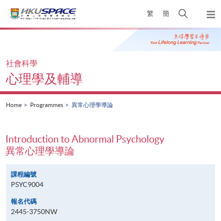
Skip
Open
繁
簡
to
Togg
main
search
navi
Main
content
panel
content
start
社會科學
心理學及輔導
Home
Programmes
異常心理學導論
Introduction to Abnormal Psychology
異常心理學導論
課程編號
PSYC9004
報名代碼
2445-3750NW