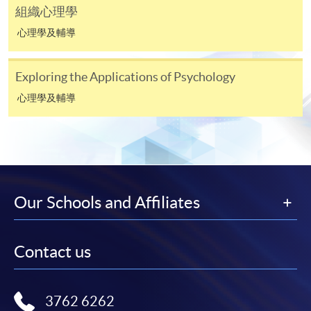
組織心理學
[
下載報名表SF26
]
心理學及輔導
申請學歷頒授及專業課程可能需要其他資料，報名
Exploring the Applications of Psychology
表可向報名中心或有關課程負責人索取。填妥申請
表格後，請連同報名費/學費以及所需證明文件親
心理學及輔導
往報名中心或以郵遞方式遞交。
報讀同一學歷頒授課程內其他單元
Our Schools and Affiliates
​學院為學歷頒授課程特設「註冊及學費通知」，適
用於一般學歷頒授課程。
Contact us
課程負責人會為學員送上「註冊及學費通知」
(「通知」)，請填妥有關「通知」，並親往報名中
心或以郵遞方式，遞交「通知」及繳交所需費用。
3762 6262