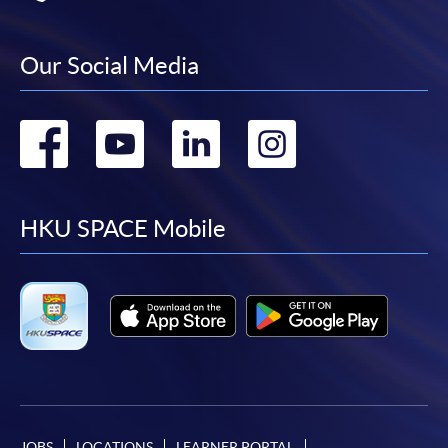
有關繳費詳情，請參閱
付款方法
。如對報名程序有任
何疑問，請詳閱個別課程資料，或聯絡有關課程負責
Our Social Media
人或報名中心。
課程/科目報名注意事項:
Go
Go
Go
Go
選用網上報名服務必須在已接駁互聯網及支援
to
to
to
to
JavaScript程式瀏覽器的電腦上進行。建議選用
Google Chrome瀏覽器。
facebook
youtube
linkedin
instag
HKU SPACE Mobile
申請人不應閒置申請超過10分鐘。否則，申請人
必須重新開始整個申請程序。
網上報名只支援「提早報讀優惠」。如需享用其他
報讀優惠，請親臨學院的報名中心報名。
在網上報名過程中，由於提交課程申請和付款在系
統處理上為兩個不同的程序，成功付款並不保證成
功被獲取錄。任何不成功的申請，課程組職員將儘
快與 閣下聯絡。
JOBS
LOCATIONS
LEARNER PORTAL