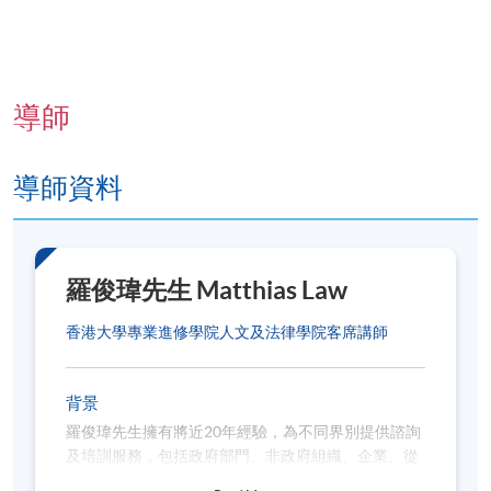
information/transcripts/
報名代碼
2445-3750NW
導師
開課日期
2026年9月1日 (星期二)
現時接受報名
導師資料
日期 / 時間
羅俊瑋先生 Matthias Law
逢周二，7:00pm - 9:30pm
香港大學專業進修學院人文及法律學院客席講師
修業期
2026年9月1日 - 10月27日 (共 9 課)
背景
第1-8課: 7:00pm - 9:30pm
羅俊瑋先生擁有將近20年經驗，為不同界別提供諮詢
第9課: 7:00pm - 9:00pm
及培訓服務，包括政府部門、非政府組織、企業、從
幼稚園到中學、大專院校等。羅先生擁有豐富的工作
地點