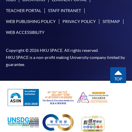
申請人應注意，不論親身或網上報讀，相同的課
TEACHER PORTAL
STAFF INTRANET
程/科目只可提交一次申請。
在網上報名過程中，付款成功後，網頁將顯示付款
WEB PUBLISHING POLICY
PRIVACY POLICY
SITEMAP
確認。另外，確認電子郵件亦會發送到 閣下的電
WEB ACCESSIBILITY
子郵件帳戶。請保留確定回條作日後查詢用途。
除特殊情況(例如課程因報名人數不足而被取消)及
Copyright © 2026 HKU SPACE. All rights reserved.
法例規定外，一切已繳費用，概不退還。
HKU SPACE is a non-profit making University company limited by
如須甄選入學，則正式收據並不可作為 閣下已獲
guarantee.
取錄的證明。學院將在截止報名日期後儘快通知申
請者是否獲取錄。落選的申請人將獲退還已繳交的
TOP
學費。
免責聲明
本學院為學院開設的其中一些課程提供在線服務的平台。雖然