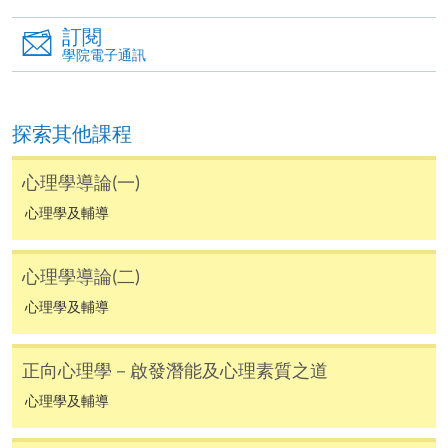
個別課程為須報讀同一學歷頒授課程及其他單元或繳
交下期學費的學員，提供網上服務，如學員就讀的課
訂閱
程設有此服務，課程負責人會通知學員有關程序。
學院電子通訊
網上支付可通過「繳費靈」(PPS) (不適用於手機)、
VISA 或 Mastercard、「微信支付」(Online WeChat
探索其他課程
Pay) 、「支付寶」(Online Alipay) 或 「轉數快」(FPS)
繳付學費。
心理學導論(一)
心理學及輔導
親身報名/郵遞
心理學導論(二)
心理學及輔導
報讀新課程
正向心理學－啟發潛能及心理素質之道
凡以「先到先得」為取錄方式的課程，請填妥
心理學及輔導
SF26報名表，親往
報名中心
或以郵遞方式連同學
費以及所需證明文件呈交。