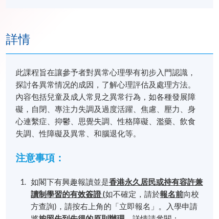
詳情
此課程旨在讓參予者對異常心理學有初步入門認識，
探討各異常情况的成因，了解心理評估及處理方法。
內容包括兒童及成人常見之異常行為，如各種發展障
礙，自閉、專注力失調及過度活躍、焦慮、壓力、身
心連繫症、抑鬱、思覺失調、性格障礙、濫藥、飲食
失調、性障礙及異常、和腦退化等。
注意事項：
如閣下有興趣報讀並是
香港永久居民或持有容許
兼
讀制
學習的有效簽證 (
如不確定，請於
報名前
向校
方查詢)，請按右上角的「立即報名」。入學申請
將
按照先到先得的原則辦理
，詳情請參閱：