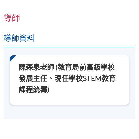
創客教育工作坊
報名代碼
2250-2796NW
導師
導師資料
日期 / 時間
逢周六，2:30pm - 5:30pm (3堂，合共9小時)
在電腦室及工作室上課
陳森泉老師 (教育局前高級學校
發展主任、現任學校STEM教育
修業期
課程統籌)
3 講
地點
香港大學專業進修學院教學中心 ( 北角 / 炮台山 / 銅
鑼灣 )