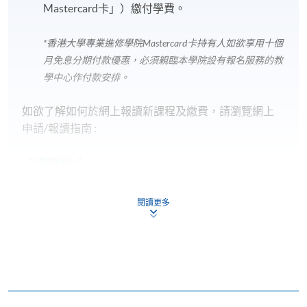
Mastercard卡」）繳付學費。
*香港大學專業進修學院Mastercard卡
持有人如欲享用十個
月免息分期付款優惠，必須親臨本學院設有報名服務的教
學中心作付款安排。
如欲了解如何於網上報讀新課程及繳費，請瀏覽網上
申請/報讀指南 :
-
短期課程
-
個別學歷頒授課程
閱讀更多
報讀同一學歷頒授課程內其他單元
個別課程為須報讀同一學歷頒授課程及其他單元或繳
交下期學費的學員，提供網上服務，如學員就讀的課
程設有此服務，課程負責人會通知學員有關程序。