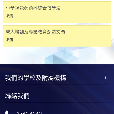
人或報名中心。
小學視覺藝術科綜合教學法
教育
課程/科目報名注意事項:
選用網上報名服務必須在已接駁互聯網及支援
成人培訓及專業教育深造文憑
JavaScript程式瀏覽器的電腦上進行。建議選用
教育
Google Chrome瀏覽器。
申請人不應閒置申請超過10分鐘。否則，申請人
必須重新開始整個申請程序。
網上報名只支援「提早報讀優惠」。如需享用其他
報讀優惠，請親臨學院的報名中心報名。
我們的學校及附屬機構
在網上報名過程中，由於提交課程申請和付款在系
統處理上為兩個不同的程序，成功付款並不保證成
功被獲取錄。任何不成功的申請，課程組職員將儘
聯絡我們
快與 閣下聯絡。
申請人應注意，不論親身或網上報讀，相同的課
程/科目只可提交一次申請。
3762 6262