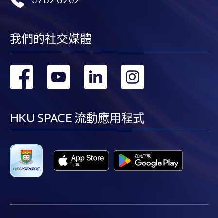
在網上報名過程中，付款成功後，網頁將顯示付款
確認。另外，確認電子郵件亦會發送到 閣下的電
子郵件帳戶。請保留確定回條作日後查詢用途。
我們的社交媒體
除特殊情況(例如課程因報名人數不足而被取消)及
法例規定外，一切已繳費用，概不退還。
轉
轉
轉
轉
如須甄選入學，則正式收據並不可作為 閣下已獲
取錄的證明。學院將在截止報名日期後儘快通知申
到
到
到
到
請者是否獲取錄。落選的申請人將獲退還已繳交的
學費。
facebook
youtube
linkedin
instag
HKU SPACE 流動應用程式
免責聲明
本學院為學院開設的其中一些課程提供在線服務的平台。雖然
本學院會力求在有關網頁上刊載的資訊正確和合時，但本學院
卻不能為這些資訊作出任何明確或隱含的保證。本學院尤其不