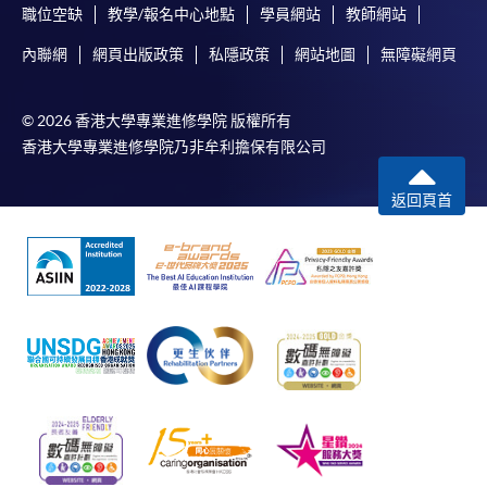
會保證下列各項：資訊並無侵犯版權，資訊可安全使用、資訊
職位空缺
教學/報名中心地點
學員網站
教師網站
準確、資訊適合任何目的、資訊不含電腦病毒等。
內聯網
網頁出版政策
私隱政策
網站地圖
無障礙網頁
本學院（包括其僱員及附屬機構）對你在網上付款而由下列原
因所導致的任何損失，一概不負責；上述原因包括：（1）由
© 2026 香港大學專業進修學院 版權所有
付款銀行或獨立商戶因為付款的網關在處理付款的信用卡、付
香港大學專業進修學院乃非牟利擔保有限公司
款卡、智能卡或其他付款的設施時出現任何信息或資訊傳送的
失誤、延誤、中斷、中止、或限制（2）從付款的網關傳送而
返回頁首
來的任何信息或資訊中出現的疏忽、錯誤、誤差或遺漏；
（3）付款的網關在完成網上付款時出現的故障、失靈、或失
誤；（4）任何由付款的網關引起或與付款的網關相關的原
因，包括未獲授權進入、資料傳送的改動、任何非法行為等。
以上中文本純作參考之用，如內容與英文版本有任何歧義，一
切以英文版本為準。