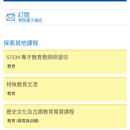
申請學歷頒授及專業課程可能需要其他資料，報名
訂閱
表可向報名中心或有關課程負責人索取。填妥申請
學院電子通訊
表格後，請連同報名費/學費以及所需證明文件親
往報名中心或以郵遞方式遞交。
探索其他課程
報讀同一學歷頒授課程內其他單元
STEM 專才教育教師研習坊
教育
​學院為學歷頒授課程特設「註冊及學費通知」，適
用於一般學歷頒授課程。
特殊教育文憑
課程負責人會為學員送上「註冊及學費通知」
教育
(「通知」)，請填妥有關「通知」，並親往報名中
心或以郵遞方式，遞交「通知」及繳交所需費用。
歷史文化及古蹟教育導賞課程
有關繳費詳情，請參閱
付款方法
。如對報名程序有任
教育 (導賞員訓練)
何疑問，請詳閱個別課程資料，或聯絡有關課程負責