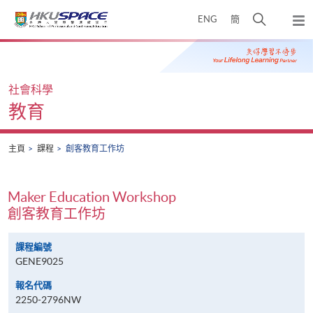
Skip
打
ENG
簡
to
彈
main
開
出
Main
content
搜
主
content
選
尋
start
單
介
社會科學
面
教育
主頁
課程
創客教育工作坊
Maker Education Workshop
創客教育工作坊
課程編號
GENE9025
報名代碼
2250-2796NW