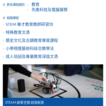
教育
更多課程關於
先進科技及電腦運算
網上支付可通過「繳費靈」(PPS) (不適用於手機)、
VISA 或 Mastercard、「微信支付」(Online WeChat
相關課程
Pay) 、「支付寶」(Online Alipay) 或 「轉數快」(FPS)
STEM 專才教育教師研習坊
繳付學費。
特殊教育文憑
歷史文化及古蹟教育導賞課程
小學視覺藝術科綜合教學法
親身報名/郵遞
成人培訓及專業教育深造文憑
報讀新課程
凡以「先到先得」為取錄方式的課程，請填妥
SF26報名表，親往
報名中心
或以郵遞方式連同學
費以及所需證明文件呈交。
[
下載報名表SF26
]
STEAM 創客空間 啟發創意