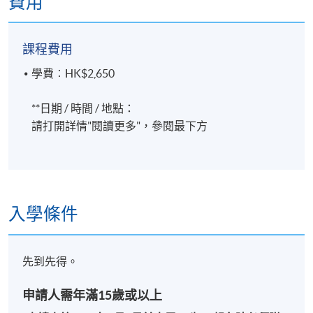
費用
課程費用
學費︰HK$2,650
報名代碼
2492-1059NW
**日期 / 時間 / 地點：
開課日期
2026年7月7日 (星期二)
請打開詳情"閱讀更多"，參閱最下方
時間
10am - 1pm
修業期
入學條件
共4課12小時
每星期2次，每節3小時
先到先得。
2026年7月7, 9, 14, 16日
申請人需年滿15歲或以上
地點