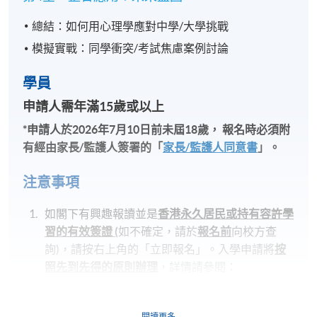
總結：如何用心理學應對中學/大學挑戰
模擬實戰：同學衝突/考試焦慮案例討論
學員
申請人需年滿15
歲或以
上
*
申請人於
2026
年
7
月
10
日前未屆
18
歲，
報名時必須附
有經由家長
/
監護人簽署的「
家長
/
監護人同意書
」
。
注意事項
如閣下有興趣報讀並是
香港永久居民或持有容許學
習的有效簽證
(
如不確定，請於
報名前
向校方查
詢)，請按右上角的「立即報名」。入學申請將
按
照先到先得的原則辦理
，詳情請參閱：
https://hkuspace.hku.hk/cht/admission/how-to-
apply/entry-requirements/
閱讀更多