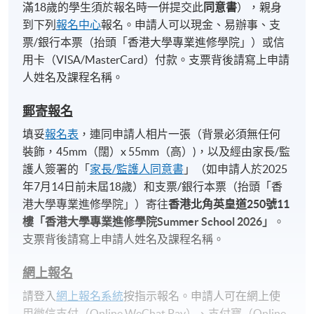
滿18歲的學生須於報名時一併提交此
同意書
），親身
到下列
報名中心
報名。申請人可以現金、易辦事、支
票/銀行本票（抬頭「香港大學專業進修學院」）或信
用卡（VISA/MasterCard）付款。支票背後請寫上申請
人姓名及課程名稱。
郵寄報名
填妥
報名表
，連同申請人相片一張（背景必須無任何
裝飾，45mm（闊）x 55mm（高）)，以及經由家長/監
護人簽署的「
家長/監護人同意書
」（如申請人於2025
年7月14日前未屆18歲）和支票/銀行本票（抬頭「香
港大學專業進修學院」）寄往
香港北角英皇道
250
號
11
樓「香港大學專業進修學院
Summer School 2026
」
。
支票背後請寫上申請人姓名及課程名稱。
網上報名
請登入
網上報名系統
按指示報名。申請人可在網上使
用微信支付（Online WeChat Pay）、支付寶（Online