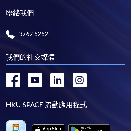
聯絡我們
3762 6262
我們的社交媒體
轉
轉
轉
轉
到
到
到
到
facebook
youtube
linkedin
instag
HKU SPACE 流動應用程式