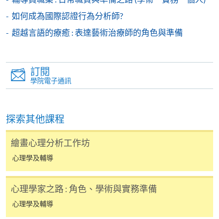
付款收據只發一次。申請額外付款證明的收費為每
如何成為國際認證行為分析師?
張港幣30元。請以劃線支票支付，抬頭註明「香
超越言語的療癒 : 表達藝術治療師的角色與準備
港大學專業進修學院」，並連同貼上郵票的回郵信
封及申請表交回本學院。補發的學費收據通常於課
程完結後寄出。
訂閱
學院電子通訊
有關香港大學專業進修學院Summer School 的取錄方
法、學生須知、報名中心及其他相關資訊，請登入
Summer School 網頁
。
探索其他課程
繪畫心理分析工作坊
心理學及輔導
心理學家之路 : 角色、學術與實務準備
心理學及輔導