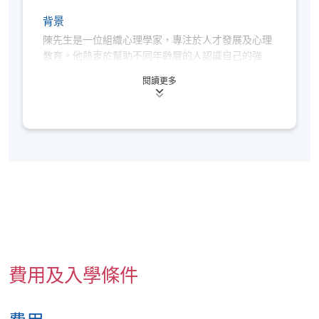
以上時間和地點為暫定，最終安排將視乎實際情
背景
況
。各教學中心地點請參閱：
https://www.hkuspace.hku.hk/cht/learning-centre/
陳先生是一位組織心理學家，專注於人才發展及心理
教育。他熱衷於幫助不同年齡層的人認識自己的強
若您透過網上報讀課程，完成付款後將會收到系統
項，並找到適合自己的發展方向。
發出的「付款確認通知」電郵。請妥善保存該電郵
閱讀更多
或出示與報名時相同的身分證明文件，
前往報名中
心向職員索取正式收據
，建議可於第一課前預留時
間辦理。
多年來，陳先生曾與來自不同背景的學生及年輕人合
作，透過心理學的視角，協助他們更了解自己、建立
本課程不設課業及評核，同時不在持續進修基金資
自信，並為未來的學業及職涯做好準備。他至今已提
助範圍內。
供逾100項培訓及工作坊，以生動易明的方式將心理
符合出席率要求的學員（一般為70%，個別課程可
學知識帶入日常生活。
能要求更高）可於課程結束後3個月內獲發修讀證
明書
（請於報名時提供完整及正確的資料，包括中
英文全名及郵寄地址）。詳情請參閱
https://hkuspace.hku.hk/cht/teaching-and-
費用及入學條件
learning/learners-support/learners-
information/transcripts/