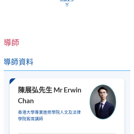
申請人一般須要提供香港身份證（適用於本地申請
人）或護照（適用於非本地申請人）的信息，以供
入學評估和學生記錄之用。
若親自到報名中心報讀
證書課程，申請人必須出示香港身分證/護照以供
核實；若透過郵寄申請，則須附上香港身分證或護
照的副本
。
導師
課程不設補課，建議您在報讀課程前作好安排，以
避免時間衝突。若因報讀人數不足而取消課程，本
導師資料
院將安排退款；但在其他情況下，則
不設退款，學
員也不能轉至其他班別或課程
。詳情請參閱：
https://hkuspace.hku.hk/cht/admission/how-to-
apply/payment-methods/
陳展弘先生 Mr Erwin
課程是否舉行取決於報名人數，若成功舉行，
學員
Chan
將在開課前
7
至
3
天收到電郵，包含詳細的地點及
課室安排
。若您於開課前一星期內報名，請立刻聯
香港大學專業進修學院人文及法律
學院客席講師
繫本部門以作跟進。除課程資料更改外，本院將不
會另發上課通知，學員須按時到指定地點上課。