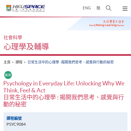
Skip
打
ENG
簡
to
彈
main
開
出
Main
content
搜
主
content
選
尋
start
單
介
社會科學
面
心理學及輔導
主頁
課程
日常生活中的心理學 : 揭開我們思考、感覺與行動的秘密
Psychology in Everyday Life: Unlocking Why We
Think, Feel & Act
日常生活中的心理學 : 揭開我們思考、感覺與行
動的秘密
課程編號
PSYC9084