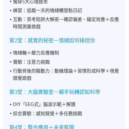
揭穿5大心理迷思
練習：追蹤一天的情緒觸發點日記
互動：思考陷阱大解密－確認偏差、錨定效應＋反應
時間測量遊戲
第2堂：感覺的秘密－情緒如何操控你
情緒輪＋壓力反應機制
實驗：注意力挑戰
行動背後的驅動力：動機理論＋習慣形成科學＋視覺
錯覺遊戲
第3堂：大腦實驗室－親手玩轉認知科學
DIY「EEG式」腦波示範＋解讀
綜合實驗：感知錯覺＋多任務挑戰
第4堂：整合應用＋未來藍圖