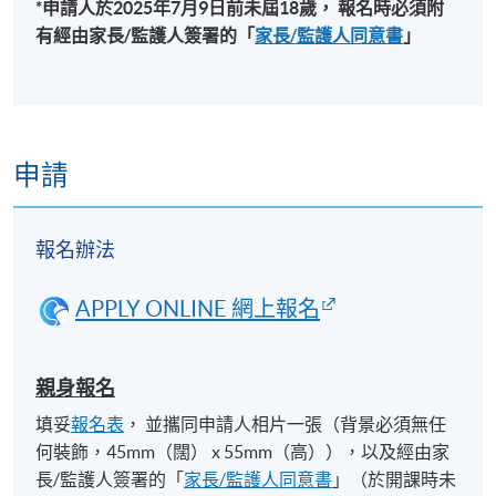
*申請人於
2025
年
7
月9
日前未屆
18
歲，
報名時必須附
金鐘教學中心 (也可能在其他分校)，上課地點會於開
有經由家長
/
監護人簽署的「
家長
/
監護人同意書
」
課前開課前7至3天，以電郵方式通知學員
申請
報名辦法
APPLY ONLINE 網上報名
親身報名
填妥
報名表
， 並攜同申請人相片一張（背景必須無任
何裝飾，45mm（闊） x 55mm（高）），以及經由家
長/監護人簽署的「
家長/監護人同意書
」（於開課時未