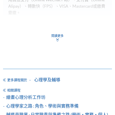
Alipay）、轉數快（FPS）、VISA、Mastercard或繳費
靈繳。
申請人於開課時未滿18歲​，
報名時
必須
附有經由家
長
/
監護人簽署的「
家長/監護人同意書
」
。
閱讀更多
申請人如報讀兩個課程或以上，請細閱各個課程的上
課時間地點，以免課時重疊，或因地點相距太遠而無
法上課。
備註
學費及學額不得轉讓他人。一經取錄，學生不得用
心理學及輔導
更多課程關於
已付的學費和已取得的學額轉讀其他課程，惟學院
相關課程
對特殊情況，可酌情處理。轉讀申請一經批准，學
繪畫心理分析工作坊
生須要付港幣120元手續費。
心理學家之路 : 角色、學術與實務準備
學院在收妥費用後，會向申請人發出付款收據，惟
郵寄付款收據如若遺失，學院概不負責。
輔導員職業 : 日常職責與準備之路 (學術・實務・個人)