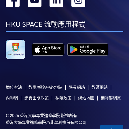
親身報名/郵遞
到
到
到
到
報讀新課程
facebook
youtube
linkedin
instag
HKU SPACE 流動應用程式
凡以「先到先得」為取錄方式的課程，請填妥
SF26報名表，親往
報名中心
或以郵遞方式連同學
費以及所需證明文件呈交。
[
下載報名表SF26
]
申請學歷頒授及專業課程可能需要其他資料，報名
表可向報名中心或有關課程負責人索取。填妥申請
職位空缺
教學/報名中心地點
學員網站
教師網站
表格後，請連同報名費/學費以及所需證明文件親
內聯網
網頁出版政策
私隱政策
網站地圖
無障礙網頁
往報名中心或以郵遞方式遞交。
© 2026 香港大學專業進修學院 版權所有
報讀同一學歷頒授課程內其他單元
香港大學專業進修學院乃非牟利擔保有限公司