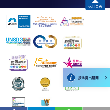
​學院為學歷頒授課程特設「註冊及學費通知」，適
返回頁首
用於一般學歷頒授課程。
課程負責人會為學員送上「註冊及學費通知」
(「通知」)，請填妥有關「通知」，並親往報名中
心或以郵遞方式，遞交「通知」及繳交所需費用。
有關繳費詳情，請參閱
付款方法
。如對報名程序有任
何疑問，請詳閱個別課程資料，或聯絡有關課程負責
人或報名中心。
課程/科目報名注意事項:
按此提出疑問
選用網上報名服務必須在已接駁互聯網及支援
JavaScript程式瀏覽器的電腦上進行。建議選用
Google Chrome瀏覽器。
申請人不應閒置申請超過10分鐘。否則，申請人