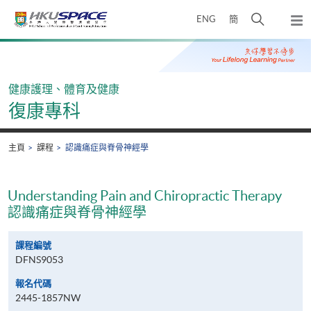
Skip
打
ENG
簡
to
彈
main
開
出
Main
content
搜
主
content
選
尋
start
單
介
健康護理、體育及健康
面
復康專科
主頁
課程
認識痛症與脊骨神經學
Understanding Pain and Chiropractic Therapy
認識痛症與脊骨神經學
課程編號
DFNS9053
報名代碼
2445-1857NW