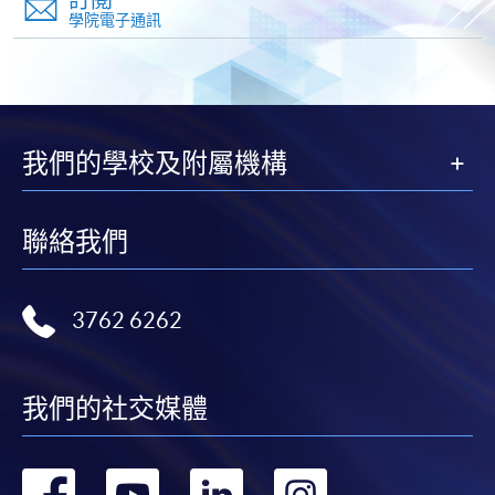
學院電子通訊
-
短期課程
-
個別學歷頒授課程
我們的學校及附屬機構
報讀同一學歷頒授課程內其他單元
個別課程為須報讀同一學歷頒授課程及其他單元或繳
交下期學費的學員，提供網上服務，如學員就讀的課
聯絡我們
程設有此服務，課程負責人會通知學員有關程序。
網上支付可通過「繳費靈」(PPS) (不適用於手機)、
3762 6262
VISA 或 Mastercard、「微信支付」(Online WeChat
Pay) 、「支付寶」(Online Alipay) 或 「轉數快」(FPS)
繳付學費。
我們的社交媒體
轉
轉
轉
轉