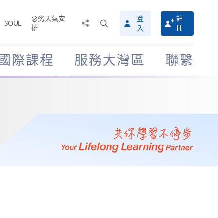
惡劣天氣安
登
註
分
打
SOUL
排
冊
入
享
開
至
搜
尋
國際課程
服務大灣區
聯繫
介
面