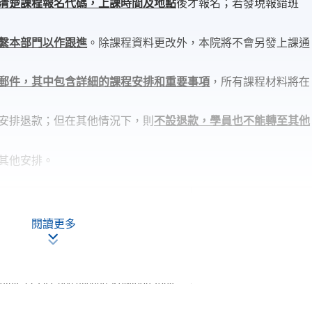
清楚課程報名代碼，上課時間及地點
後才報名；若發現報錯班
繫本部門以作跟進
。除課程資料更改外，本院將不會另發上課通
郵件，其中包含詳細的課程安排和重要事項
，所有課程材料將在
安排退款；但在其他情況下，則
不設退款，學員也不能轉至其他
其他安排。
Blooms
閱讀更多
現時接受報名
ding, 77 Tat Chee Avenue, Kowloon Tong,