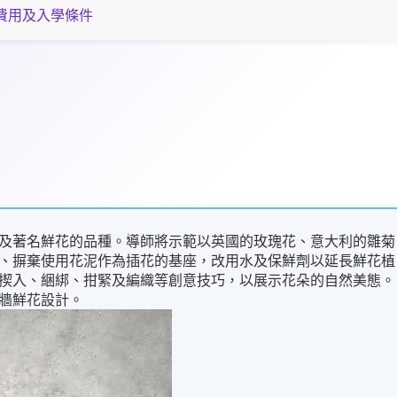
費用及入學條件
及著名鮮花的品種。導師將示範以英國的玫瑰花、意大利的雛菊
、摒棄使用花泥作為插花的基座，改用水及保鮮劑以延長鮮花植
揳入、綑綁、拑緊及編織等創意技巧，以展示花朵的自然美態。
牆鮮花設計。