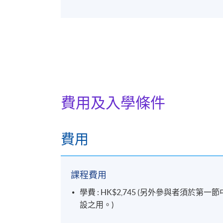
卉理事會展覽等大型活動的設計團隊。
際花藝表演，這反映了她對花卉藝術和
費用及入學條件
費用
課程費用
學費 : HK$2,745 (另外參與者須於
設之用。)