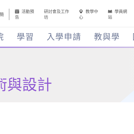
活動預
研討會及工作
教學中
學員網
簡
告
坊
心
站
院
學習
入學申請
教與學
術與設計