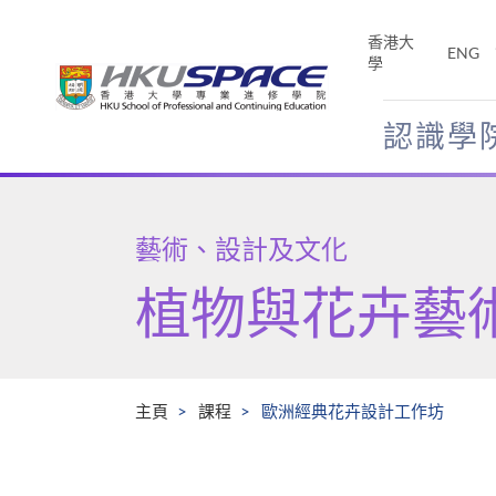
Skip
to
香港大
ENG
main
學
content
認識學
Main
content
start
藝術、設計及文化
植物與花卉藝
主頁
課程
歐洲經典花卉設計工作坊