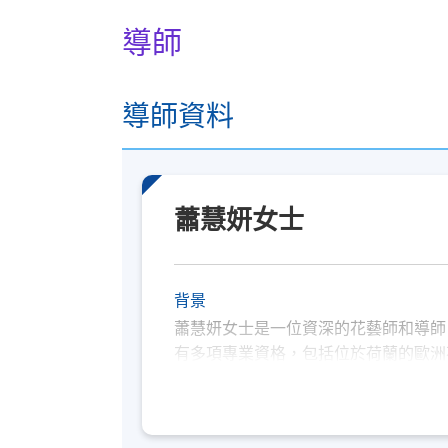
導師
修業期
3 講
每講3小時
導師資料
蕭慧妍女士
背景
蕭慧妍女士是一位資深的花藝師和導師
有多項專業資格，包括位於荷蘭的歐洲花藝設計學院 
DFA荷蘭花藝全科導師證書以及美國花藝學院(A
女士曾於香港城市大學專業進修學院的
程擔任助理導師。除了教學之外，她還