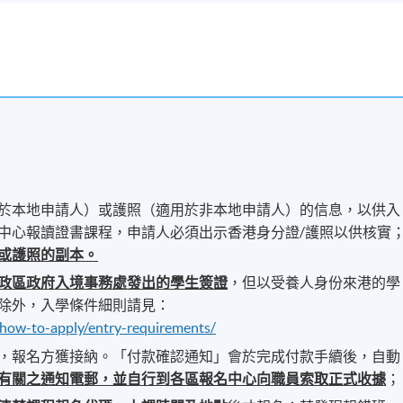
於本地申請人）或護照（適用於非本地申請人）的信息，以供入
中心報讀證書課程，申請人必須出示香港身分證/護照以供核實
或護照的副本。
政區政府入境事務處發出的學生簽證
，但以受養人身份來港的學
除外，入學條件細則請見：
/how-to-apply/entry-requirements/
，報名方獲接納。「付款確認通知」會於完成付款手續後，自動
有關之通知電郵，並自行到各區報名中心向職員索取正式收據
；