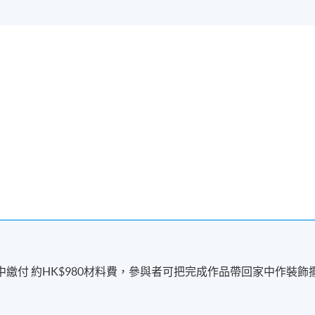
此外，蕭慧妍女士也曾接受草月流日式花道培訓，並參與國
教育的廣泛而創新的理解。
第一節中繳付 約HK$980材料費，參與者可把完成作品帶回家中作裝飾