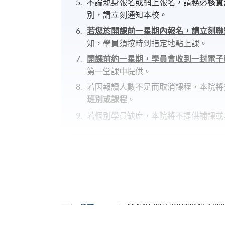
不論親身報名或網上報名，請務必
核實
別，請立刻通知本校。
若您於開課前一星期內報名，請立刻聯
知，學員須按時到指定地點上課。
開課前約一星期，學員會收到一封電子
第一堂課中提供。
若因報讀人數不足而取消課程，本院將
班別或課程
。
若個別學員缺席，本院將不提供補課或
Workshop on Designing with Europe’s Iconic 
報名代碼
2375-2399NW
開課日期
2026年3月26日 (星期四)
時間
6:45pm - 9:45pm
地點
Jockey Club Environmental Buil
Kowloon