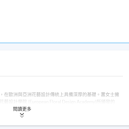
，在歐洲與亞洲花藝設計傳統上具備深厚的基礎。蕭女士擁
(European Floral Design Academy)所頒發的
merican Floral Art School)的現代花藝設計文憑。蕭
閱讀更多
花藝證書課程和西歐花藝專業學院的荷蘭高級花藝師培訓課
曾擔任DFA考試委員會主席，並積極參與香港花展和世界花