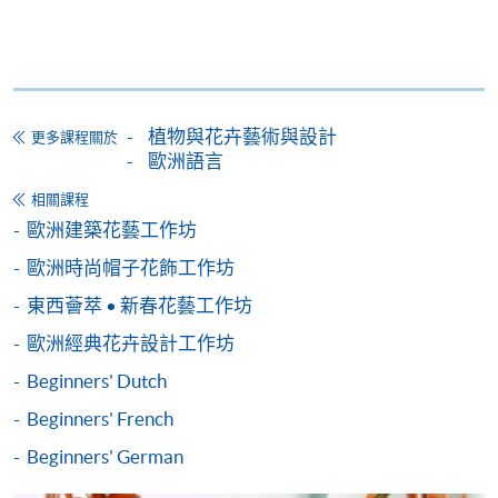
*香港大學專業進修學院Mastercard卡
持有人如欲享用十個
月免息分期付款優惠，必須親臨本學院設有報名服務的教
學中心作付款安排。
如欲了解如何於網上報讀新課程及繳費，請瀏覽網上
植物與花卉藝術與設計
更多課程關於
申請/報讀指南 :
歐洲語言
相關課程
-
短期課程
歐洲建築花藝工作坊
-
個別學歷頒授課程
歐洲時尚帽子花飾工作坊
東西薈萃 • 新春花藝工作坊
報讀同一學歷頒授課程內其他單元
歐洲經典花卉設計工作坊
Beginners' Dutch
個別課程為須報讀同一學歷頒授課程及其他單元或繳
交下期學費的學員，提供網上服務，如學員就讀的課
Beginners' French
程設有此服務，課程負責人會通知學員有關程序。
Beginners' German
網上支付可通過「繳費靈」(PPS) (不適用於手機)、