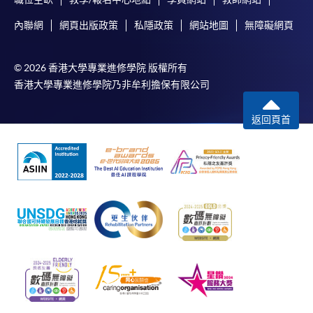
(WeChat Pay) 或支付寶(Alipay)
內聯網
網頁出版政策
私隱政策
網站地圖
無障礙網頁
申請人可親臨學院任何一所報名中心，以現金、「易
辦事」、微信支付（WeChat Pay）或支付寶
（Alipay） 繳付學費。
© 2026 香港大學專業進修學院 版權所有
香港大學專業進修學院乃非牟利擔保有限公司
2. 支票或銀行本票
返回頁首
如以劃線支票或銀行本票繳付，抬頭請註明「香港大
學專業進修學院」。支票背面請寫上課程名稱及申請
人姓名。 閣下可：
親臨學院各報名中心遞交劃線支票、報名表格及有關
證明文件；
或可將上述文件一併寄交各報名中心，信封上請註明
「報讀課程」，惟學院對郵遞失誤而遺失的支票及個
人資料概不負責。
3. VISA / Mastercard