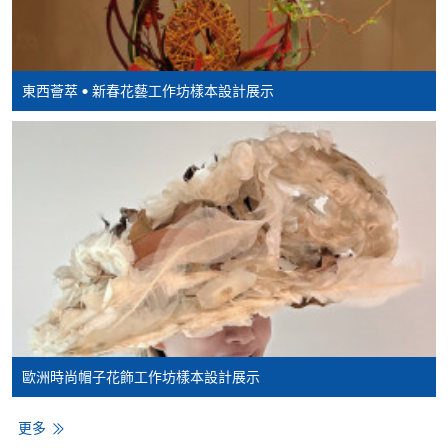
表可向報名中心或有關課程負責人索取。填妥申請
表格後，請連同報名費/學費以及所需證明文件親
往報名中心或以郵遞方式遞交。
東西薈萃 • 新春花藝工作坊樣本設計展示
報讀同一學歷頒授課程內其他單元
​學院為學歷頒授課程特設「註冊及學費通知」，適
用於一般學歷頒授課程。
課程負責人會為學員送上「註冊及學費通知」
(「通知」)，請填妥有關「通知」，並親往報名中
心或以郵遞方式，遞交「通知」及繳交所需費用。
有關繳費詳情，請參閱
付款方法
。如對報名程序有任
歐洲時尚帽子花飾工作坊樣本設計展示
何疑問，請詳閱個別課程資料，或聯絡有關課程負責
人或報名中心。
更多