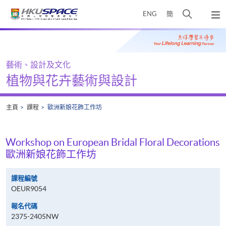
Skip
打
ENG
簡
to
彈
main
開
出
Main
content
搜
主
content
選
尋
start
單
介
藝術、設計及文化
面
植物與花卉藝術與設計
主頁
課程
歐洲新娘花飾工作坊
Workshop on European Bridal Floral Decorations
歐洲新娘花飾工作坊
課程編號
OEUR9054
報名代碼
2375-2405NW