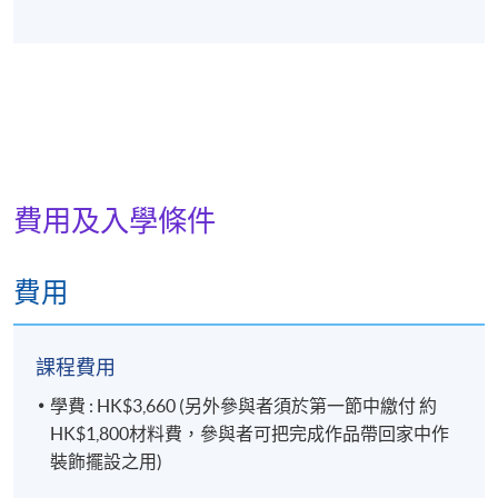
Designers Academy（香港校區）等。林導師亦積極
參與花藝界工作，擔任項目統籌、主考官，以及香港
花卉展覽的設計團隊成員，為香港花藝發展及專業人
才培訓作出重要貢獻。
費用及入學條件
費用
課程費用
學費 : HK$3,660 (另外參與者須於第一節中繳付 約
HK$1,800材料費，參與者可把完成作品帶回家中作
裝飾擺設之用)