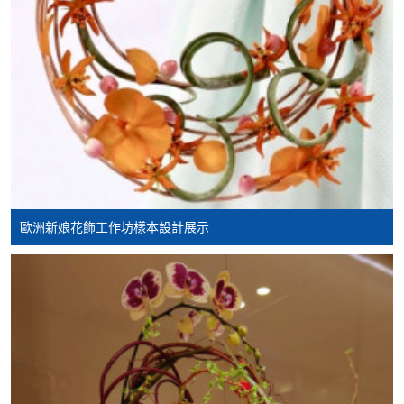
VISA 或 Mastercard、「微信支付」(Online WeChat
Pay) 、「支付寶」(Online Alipay) 或 「轉數快」(FPS)
繳付學費。
親身報名/郵遞
報讀新課程
歐洲新娘花飾工作坊樣本設計展示
凡以「先到先得」為取錄方式的課程，請填妥
SF26報名表，親往
報名中心
或以郵遞方式連同學
費以及所需證明文件呈交。
[
下載報名表SF26
]
申請學歷頒授及專業課程可能需要其他資料，報名