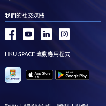
本學院（包括其僱員及附屬機構）對你在網上付款而由下列原
我們的社交媒體
因所導致的任何損失，一概不負責；上述原因包括：（1）由
付款銀行或獨立商戶因為付款的網關在處理付款的信用卡、付
款卡、智能卡或其他付款的設施時出現任何信息或資訊傳送的
轉
轉
轉
轉
失誤、延誤、中斷、中止、或限制（2）從付款的網關傳送而
來的任何信息或資訊中出現的疏忽、錯誤、誤差或遺漏；
到
到
到
到
（3）付款的網關在完成網上付款時出現的故障、失靈、或失
誤；（4）任何由付款的網關引起或與付款的網關相關的原
facebook
youtube
linkedin
instag
HKU SPACE 流動應用程式
因，包括未獲授權進入、資料傳送的改動、任何非法行為等。
以上中文本純作參考之用，如內容與英文版本有任何歧義，一
切以英文版本為準。
付款方法
1. 現金、「易辦事」（EPS）、微信支付
職位空缺
教學/報名中心地點
學員網站
教師網站