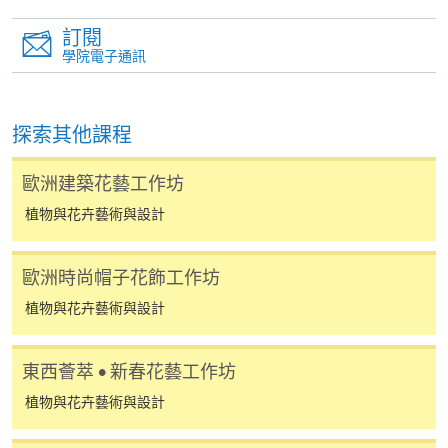
課程/科目報名注意事項:
訂閱
學院電子通訊
選用網上報名服務必須在已接駁互聯網及支援
JavaScript程式瀏覽器的電腦上進行。建議選用
Google Chrome瀏覽器。
探索其他課程
申請人不應閒置申請超過10分鐘。否則，申請人
必須重新開始整個申請程序。
歐洲建築花藝工作坊
網上報名只支援「提早報讀優惠」。如需享用其他
植物與花卉藝術與設計
報讀優惠，請親臨學院的報名中心報名。
在網上報名過程中，由於提交課程申請和付款在系
歐洲時尚帽子花飾工作坊
統處理上為兩個不同的程序，成功付款並不保證成
功被獲取錄。任何不成功的申請，課程組職員將儘
植物與花卉藝術與設計
快與 閣下聯絡。
申請人應注意，不論親身或網上報讀，相同的課
東西薈萃 • 新春花藝工作坊
程/科目只可提交一次申請。
植物與花卉藝術與設計
在網上報名過程中，付款成功後，網頁將顯示付款
確認。另外，確認電子郵件亦會發送到 閣下的電