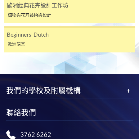
歐洲經典花卉設計工作坊
子郵件帳戶。請保留確定回條作日後查詢用途。
植物與花卉藝術與設計
除特殊情況(例如課程因報名人數不足而被取消)及
法例規定外，一切已繳費用，概不退還。
如須甄選入學，則正式收據並不可作為 閣下已獲
Beginners' Dutch
取錄的證明。學院將在截止報名日期後儘快通知申
歐洲語言
請者是否獲取錄。落選的申請人將獲退還已繳交的
學費。
免責聲明
我們的學校及附屬機構
本學院為學院開設的其中一些課程提供在線服務的平台。雖然
聯絡我們
本學院會力求在有關網頁上刊載的資訊正確和合時，但本學院
卻不能為這些資訊作出任何明確或隱含的保證。本學院尤其不
會保證下列各項：資訊並無侵犯版權，資訊可安全使用、資訊
3762 6262
準確、資訊適合任何目的、資訊不含電腦病毒等。