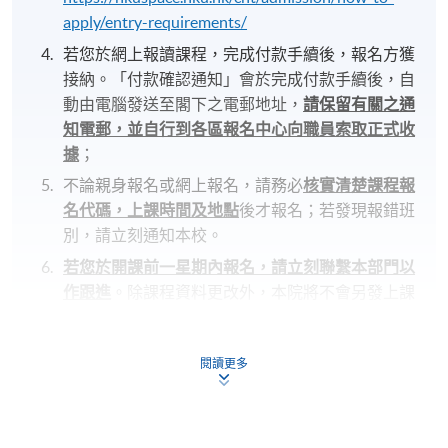
apply/entry-requirements/
若您於網上報讀課程，完成付款手續後，報名方獲
接納。「付款確認通知」會於完成付款手續後，自
動由電腦發送至閣下之電郵地址，
請保留有關之通
知電郵，並自行到各區報名中心向職員索取正式收
據
；
不論親身報名或網上報名，請務必
核實清楚課程報
名代碼，上課時間及地點
後才報名；若發現報錯班
別，請立刻通知本校。
若您於開課前一星期內報名，請立刻聯繫本部門以
作跟進
。除課程資料更改外，本院將不會另發上課
通知，學員須按時到指定地點上課。
開課前約一星期，學員會收到一封電子郵件，其中
閱讀更多
包含詳細的課程安排和重要事項
，所有課程材料將
在第一堂課中提供。
若因報讀人數不足而取消課程，本院將安排退款；