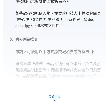
後按照指示填妥網上報名表格。
某些課程須甄選入學，並要求申請人上載課程網頁
中指定所須文件(如學歷證明)。系統只支援doc,
docx, jpg 和pdf格式之附件。
繳交所需費用
申請人可使用以下方式繳交報名費或課程費用:
繳費靈網上服務
- 申請人須先開立繳費靈戶口及設
定繳費靈網上密碼。有關如何申請繳費靈戶口及密
碼，請瀏覽繳費靈網址
http://www.ppshk.com
。
*信用咭網上繳費服務
- 申請人可以 VISA 或
Mastercard（包括「香港大學專業進修學院
閱讀更多
Mastercard卡」）繳付學費。