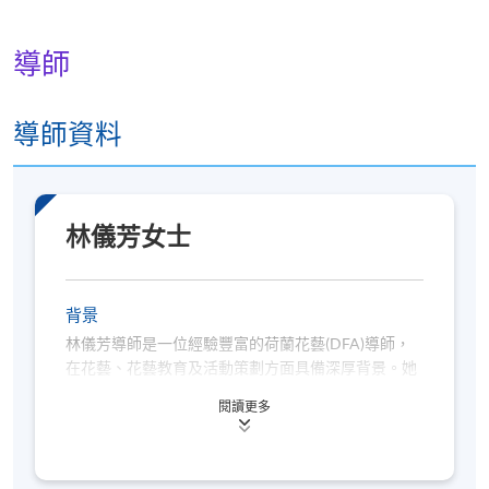
但在其他情況下，則
不設退款，學員也不能轉至其
他班別或課程
。
導師
若個別學員缺席，本院將不提供補課或其他安排。
導師資料
Workshop on European Bridal Floral Decorations
報名代碼
2375-2405NW
開課日期
2026年3月16日 (星期一)
時間
6:45pm - 9:45pm
林儀芳女士
地點
Jockey Club Environmental Building, 77 Tat
Chee Avenue, Kowloon Tong, Kowloon
背景
現時接受報名
林儀芳導師是一位經驗豐富的荷蘭花藝(DFA)導師，
在花藝、花藝教育及活動策劃方面具備深厚背景。她
持有多項國際專業資格，包括荷蘭 Vereniging
修業期
閱讀更多
Bloemist Winkeliers(VBW)頒授的荷蘭花藝證書、
DFA 導師及教師培訓資歷，以及日本的保鮮花專業認
4 講
證。她曾於多間教育機構教授花藝設計課程，例如西
每講3小時
歐花藝專業學院(Institut de Artflor) 及日本 Universal