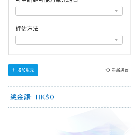
可
--
申
請
認
評估方法
可
評
能
--
估
力
方
單
法
元
組
合
增加單元
重新設置
總金額: HK$
0