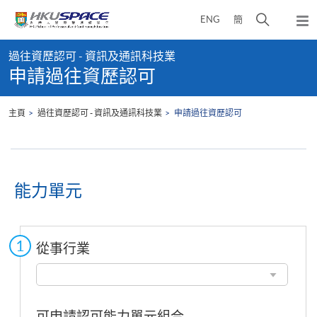
Skip
打
ENG
簡
to
彈
main
開
出
Main
content
搜
主
過往資歷認可 - 資訊及通訊科技業
content
選
尋
申請過往資歷認可
start
單
介
面
主頁
過往資歷認可 - 資訊及通訊科技業
申請過往資歷認可
能力單元
從事行業
從
事
行
業
可申請認可能力單元組合