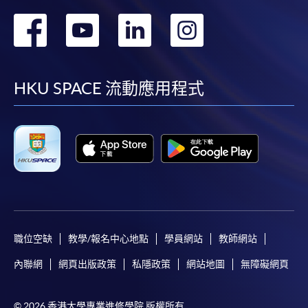
轉
轉
轉
轉
到
到
到
到
facebook
youtube
linkedin
instag
HKU SPACE 流動應用程式
職位空缺
教學/報名中心地點
學員網站
教師網站
內聯網
網頁出版政策
私隱政策
網站地圖
無障礙網頁
© 2026 香港大學專業進修學院 版權所有