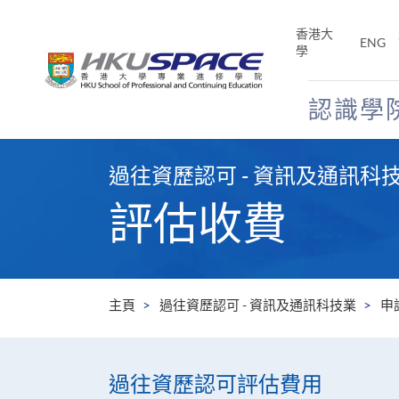
Skip
to
香港大
ENG
main
學
content
認識學
Main
content
過往資歷認可 - 資訊及通訊科
start
評估收費
主頁
過往資歷認可 - 資訊及通訊科技業
申
過往資歷認可評估費用