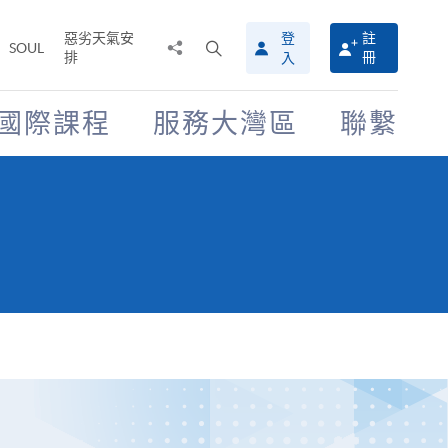
惡劣天氣安
登
註
分
打
SOUL
排
冊
入
享
開
至
搜
尋
國際課程
服務大灣區
聯繫
介
面