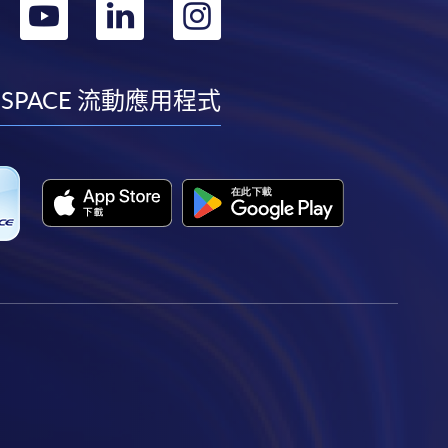
轉
轉
轉
轉
到
到
到
到
facebook
youtube
linkedin
instagram
 SPACE 流動應用程式