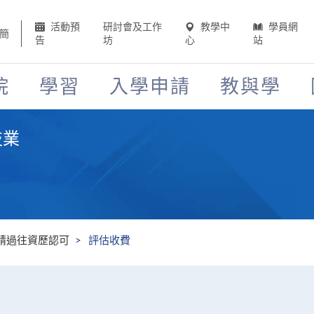
活動預
研討會及工作
教學中
學員網
簡
告
坊
心
站
院
學習
入學申請
教與學
技業
請過往資歷認可
評估收費