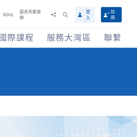
惡劣天氣安
登
註
分
打
SOUL
排
冊
入
享
開
至
搜
尋
國際課程
服務大灣區
聯繫
介
面