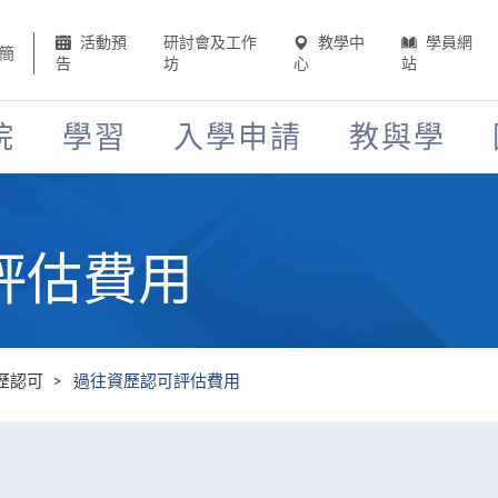
活動預
研討會及工作
教學中
學員網
簡
告
坊
心
站
院
學習
入學申請
教與學
評估費用
歷認可
過往資歷認可評估費用