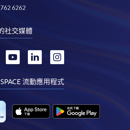
3762 6262
的社交媒體
轉
轉
轉
轉
到
到
到
到
facebook
youtube
linkedin
instagram
 SPACE 流動應用程式