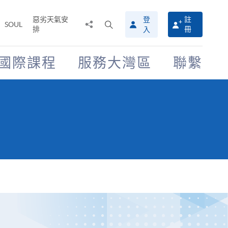
惡劣天氣安
登
註
分
打
SOUL
排
冊
入
享
開
至
搜
尋
國際課程
服務大灣區
聯繫
介
面