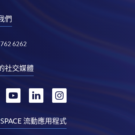
我們
3762 6262
的社交媒體
轉
轉
轉
轉
到
到
到
到
facebook
youtube
linkedin
instagram
 SPACE 流動應用程式