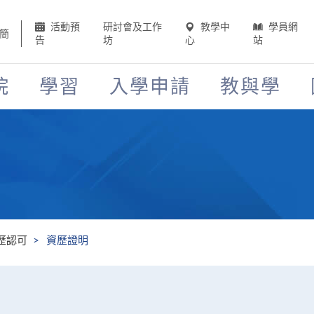
活動預
研討會及工作
教學中
學員網
簡
告
坊
心
站
院
學習
入學申請
教與學
歷認可
資歷證明