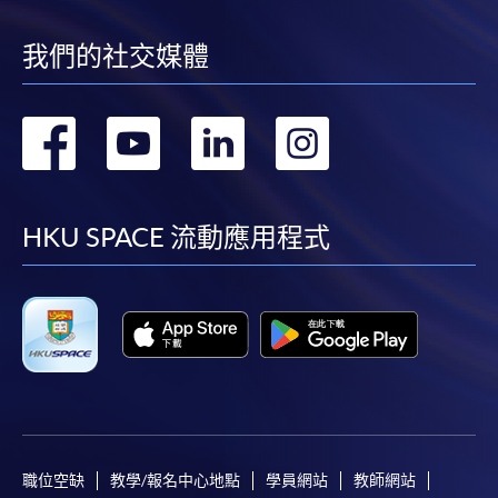
我們的社交媒體
轉
轉
轉
轉
到
到
到
到
facebook
youtube
linkedin
instag
HKU SPACE 流動應用程式
職位空缺
教學/報名中心地點
學員網站
教師網站