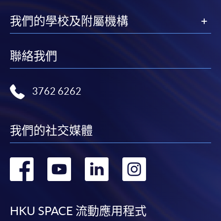
我們的學校及附屬機構
聯絡我們
3762 6262
我們的社交媒體
轉
轉
轉
轉
到
到
到
到
facebook
youtube
linkedin
instag
HKU SPACE 流動應用程式