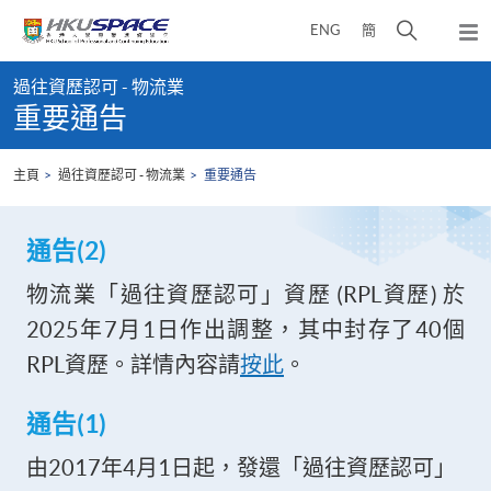
Skip
打
ENG
簡
to
彈
main
開
出
Main
content
搜
主
過往資歷認可 - 物流業
content
選
尋
重要通告
start
單
介
面
主頁
過往資歷認可 - 物流業
重要通告
通告(2)
物流業「過往資歷認可」資歷 (RPL資歷) 於
2025年7月1日作出調整，其中封存了40個
RPL資歷。詳情內容請
按此
。
通告(1)
由2017年4月1日起，發還「過往資歷認可」