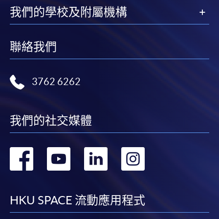
我們的學校及附屬機構
聯絡我們
3762 6262
我們的社交媒體
轉
轉
轉
轉
到
到
到
到
facebook
youtube
linkedin
instag
HKU SPACE 流動應用程式