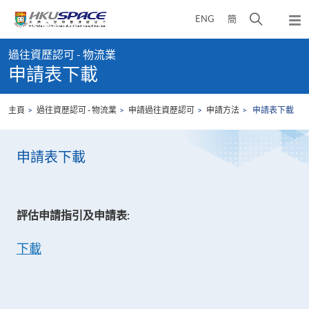
Skip
打
ENG
簡
to
彈
main
開
出
Main
content
搜
主
過往資歷認可 - 物流業
content
選
尋
申請表下載
start
單
介
面
主頁
過往資歷認可 - 物流業
申請過往資歷認可
申請方法
申請表下載
申請表下載
評估申請指引及申請表:
下載