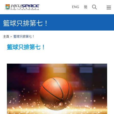
Skip
打
ENG
簡
to
彈
main
開
出
Main
content
搜
主
content
籃球只排第七！
選
尋
start
單
介
主頁
籃球只排第七！
面
籃球只排第七！