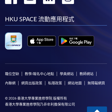
到
到
到
到
facebook
youtube
linkedin
instag
HKU SPACE 流動應用程式
職位空缺
教學/報名中心地點
學員網站
教師網站
內聯網
網頁出版政策
私隱政策
網站地圖
無障礙網頁
© 2026 香港大學專業進修學院 版權所有
香港大學專業進修學院乃非牟利擔保有限公司