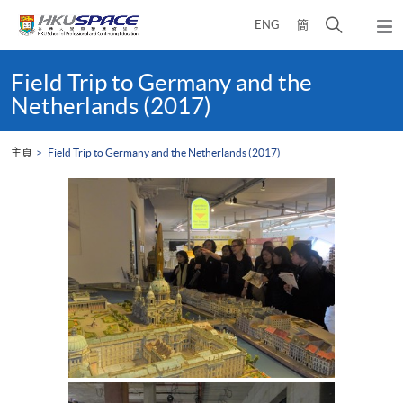
Skip
打
ENG
簡
to
彈
main
開
出
Main
content
搜
主
content
Field Trip to Germany and the
選
尋
start
Netherlands (2017)
單
介
面
主頁
Field Trip to Germany and the Netherlands (2017)