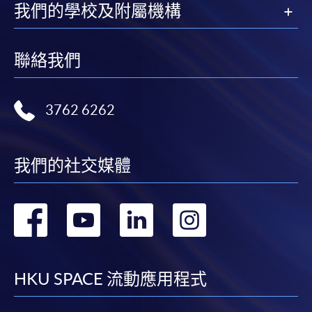
我們的學校及附屬機構
聯絡我們
3762 6262
我們的社交媒體
轉
轉
轉
轉
到
到
到
到
facebook
youtube
linkedin
instag
HKU SPACE 流動應用程式