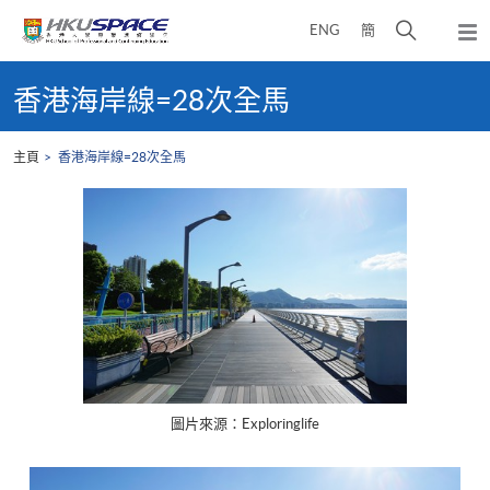
Skip
打
ENG
簡
to
彈
main
開
出
Main
content
搜
主
content
香港海岸線=28次全馬
選
尋
start
單
介
主頁
香港海岸線=28次全馬
面
圖片來源：Exploringlife