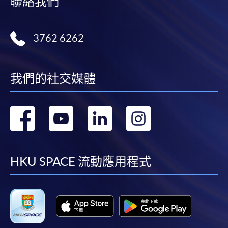
聯絡我們
3762 6262
我們的社交媒體
轉
轉
轉
轉
到
到
到
到
facebook
youtube
linkedin
instag
HKU SPACE 流動應用程式