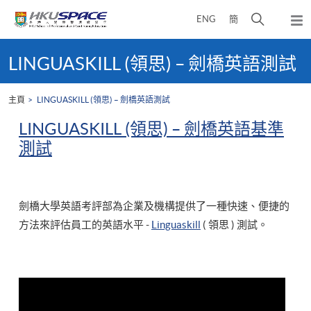
Skip
打
ENG
簡
to
彈
main
開
出
Main
content
搜
主
content
LINGUASKILL (領思) – 劍橋英語測試
選
尋
start
單
介
主頁
LINGUASKILL (領思) – 劍橋英語測試
面
LINGUASKILL (領思) – 劍橋英語基準
測試
劍橋大學英語考評部為企業及機構提供了一種快速、便捷的
方法來評估員工的英語水平 -
Linguaskill
( 領思 ) 測試。