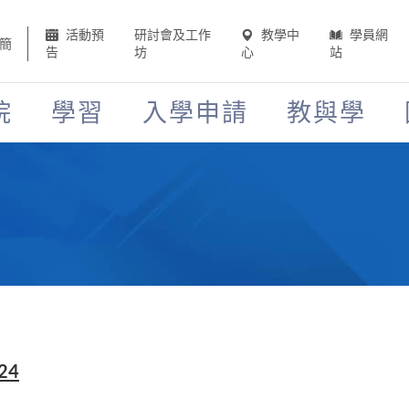
活動預
研討會及工作
教學中
學員網
簡
告
坊
心
站
院
學習
入學申請
教與學
024