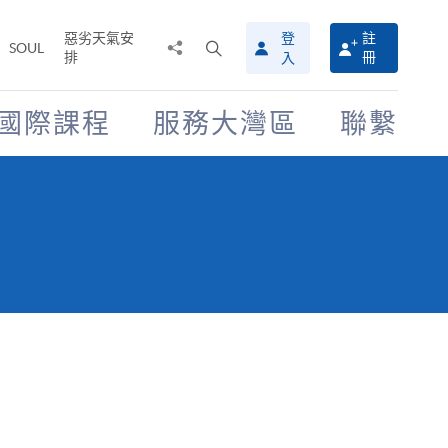
惡劣天氣安
登
註
分
打
SOUL
排
冊
入
享
開
至
搜
尋
國際課程
服務大灣區
聯繫
介
面