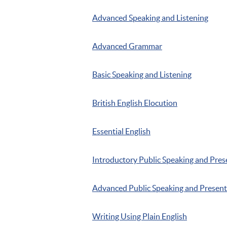
Advanced Speaking and Listening
Advanced Grammar
Basic Speaking and Listening
British English Elocution
Essential English
Introductory Public Speaking and Prese
Advanced Public Speaking and Presenta
Writing Using Plain English