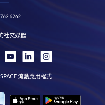
3762 6262
的社交媒體
轉
轉
轉
轉
到
到
到
到
facebook
youtube
linkedin
instagram
 SPACE 流動應用程式