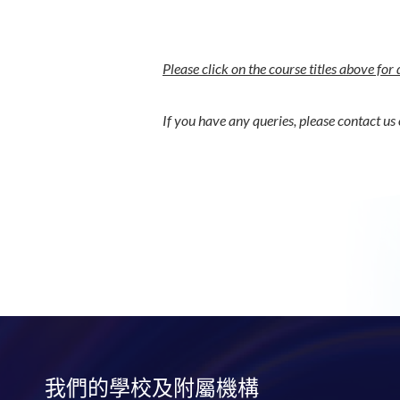
Please click on the course titles above for 
If you have any queries, please contact 
我們的學校及附屬機構