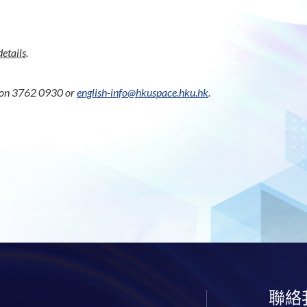
details
.
us on 3762 0930 or
english-info@hkuspace.hku.hk
.
聯絡