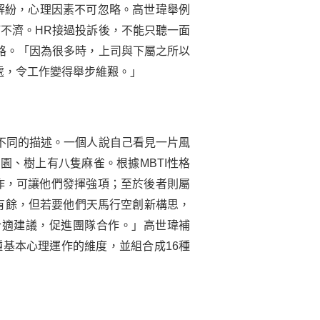
解紛，心理因素不可忽略。高世瑋舉例
不濟。HR接過投訴後，不能只聽一面
路。「因為很多時，上司與下屬之所以
處，令工作變得舉步維艱。」
不同的描述。一個人說自己看見一片風
、樹上有八隻麻雀。根據MBTI性格
工作，可讓他們發揮強項；至於後者則屬
刃有餘，但若要他們天馬行空創新構思，
合適建議，促進團隊合作。」高世瑋補
種基本心理運作的維度，並組合成16種