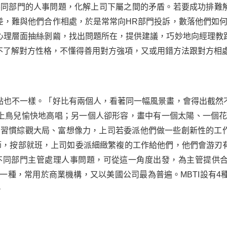
不同部門的人事問題，化解上司下屬之間的矛盾。若要成功排難
差，難與他們合作相處，於是常常向HR部門投訴，數落他們如何
心理層面抽絲剝繭，找出問題所在，提供建議，巧妙地向經理教
不了解對方性格，不懂得善用對方強項，又或用錯方法跟對方相
點也不一樣。「好比有兩個人，看著同一幅風景畫，會得出截然
上鳥兒愉快地高唱；另一個人卻形容，畫中有一個太陽、一個花園
ion），習慣綜觀大局、富想像力，上司若委派他們做一些創新性的
重細節，按部就班，上司如委派細緻繁複的工作給他們，他們會游
不同部門主管處理人事問題，可從這一角度出發，為主管提供
中一種，常用於商業機構，又以美國公司最為普遍。MBTI設有4
。