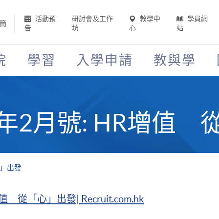
活動預
研討會及工作
教學中
學員網
簡
告
坊
心
站
院
學習
入學申請
教與學
 2021年2月號: HR增
「心」出發
 從「心」出發| Recruit.com.hk