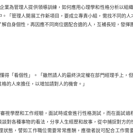
少企業為管理人提供領導訓練，如何應用心理學和性格分析以組織
中。「管理人開展工作新項目，要成立專責小組，需找不同的人
了解自身個性，再因應不同崗位選配合適的人，互補長短，發揮
要懂得「看個性」。「雖然請人的最終決定權在部門經理手上，但
性格的人來擔任，以增加請對人的機會。」
中審視學歷和工作經驗，面試時或會進行性格測試，而在面試過
談談對各種事物的看法，分享人生經歷和故事，從中捕捉對方的
理狀態，譬如工作職位需要常常應酬，應徵者說可配合工作需