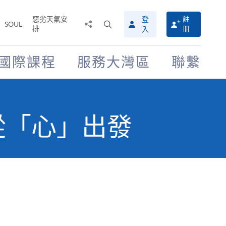
惡劣天氣安
登
註
分
打
SOUL
排
冊
入
享
開
至
搜
尋
國際課程
服務大灣區
聯繫
介
面
值 從「心」出發