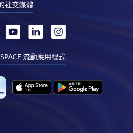
的社交媒體
轉
轉
轉
轉
到
到
到
到
facebook
youtube
linkedin
instagram
 SPACE 流動應用程式