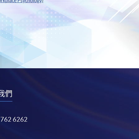
kplace Psychology)
我們
3762 6262