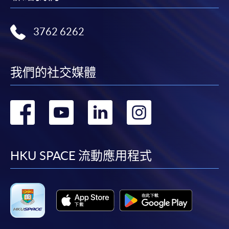
3762 6262
我們的社交媒體
轉
轉
轉
轉
到
到
到
到
facebook
youtube
linkedin
instag
HKU SPACE 流動應用程式