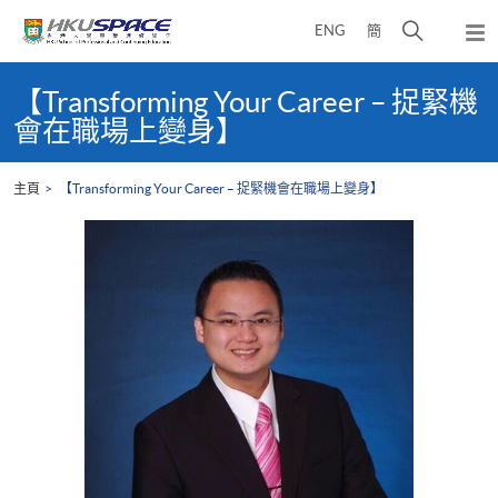
Skip
打
ENG
簡
to
彈
main
開
出
Main
content
搜
主
content
【Transforming Your Career – 捉緊機
選
尋
start
會在職場上變身】
單
介
面
主頁
【Transforming Your Career – 捉緊機會在職場上變身】