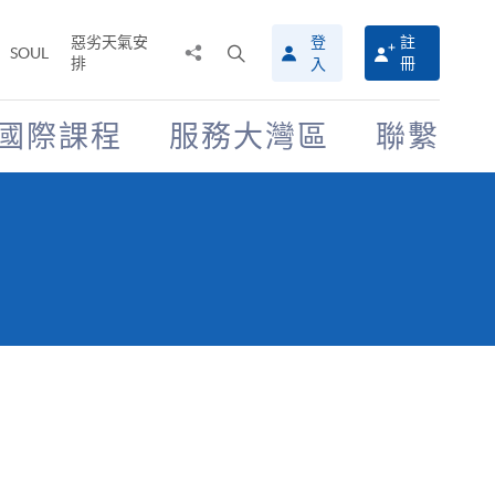
惡劣天氣安
登
註
分
打
SOUL
排
冊
入
享
開
至
搜
尋
國際課程
服務大灣區
聯繫
介
面