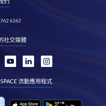
我們
3762 6262
的社交媒體
轉
轉
轉
轉
到
到
到
到
facebook
youtube
linkedin
instagram
 SPACE 流動應用程式