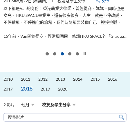
2019年8月22日 (星期四)
校友及學生分享
分享
2
以下都是Van的身份：香港執業大律師、曾經從商、媽媽、同時也是
女兒、HKU SPACE畢業生，還有很多很多。人生，就是不停改變、
求
不停積累、不停進化的旅程，我們時刻都要裝備自己，迎接挑戰。
H
也
理
.
15年前，Van開始從商，經常周圍飛，修讀HKU SPACE的「Gradua...
M
按下以暫停幻燈片
2010
2011
2012
2013
2014
2015
2016
2018
2017
2019
2020
2 影片
七月
校友及學生分享
搜
尋
搜
影
尋