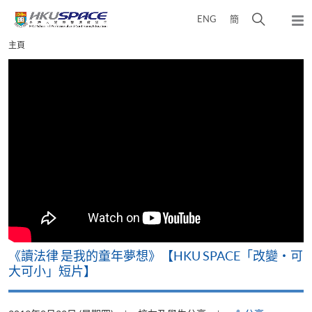
Skip
打
ENG
簡
to
彈
main
開
出
Main
主頁
content
搜
主
content
選
尋
start
單
介
面
改
《讀法律 是我的童年夢想》【HKU SPACE「改變‧可
A
大可小」短片】
T