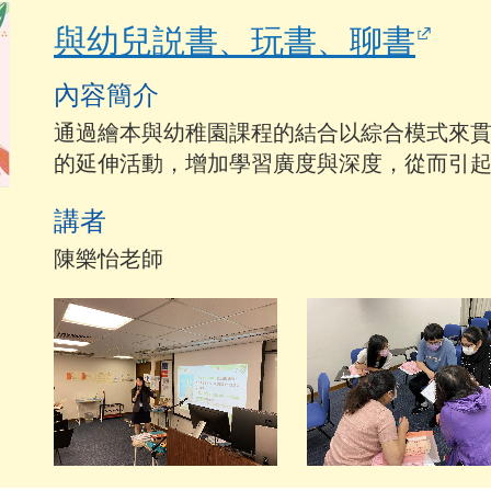
與幼兒説書、玩書、聊書
內容簡介
通過繪本與幼稚園課程的結合以綜合模式來
的延伸活動，增加學習廣度與深度，從而引
講者
陳樂怡老師