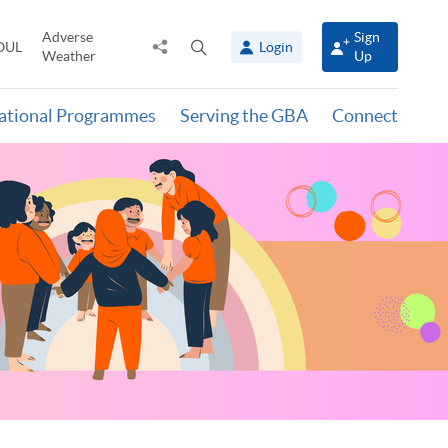
Adverse
Sign
Share
Open
OUL
Login
Weather
Up
to
search
panel
national Programmes
Serving the GBA
Connect