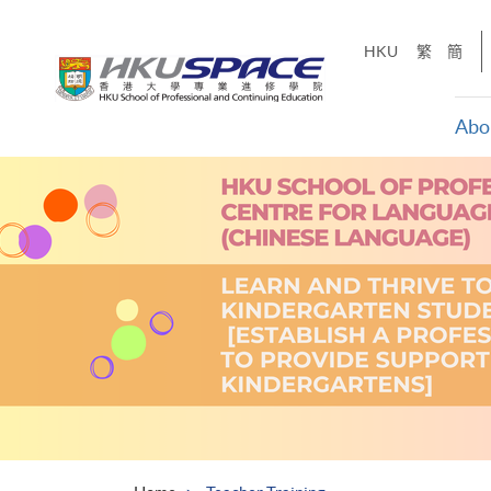
Skip
to
HKU
繁
簡
main
content
Abo
Main
content
start