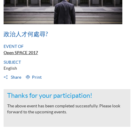
政治人才何處尋?
EVENT OF
Open SPACE 2017
SUBJECT
English
Share
Print
Thanks for your participation!
The above event has been completed successfully. Please look
forward to the upcoming events.