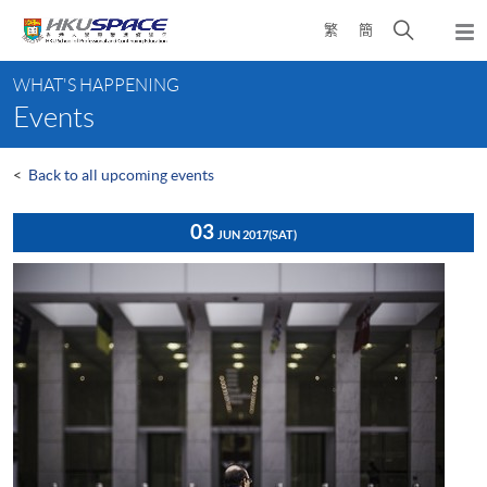
Skip
Open
繁
簡
to
Togg
main
search
navi
Main
content
panel
WHAT'S HAPPENING
content
Events
start
<
Back to all upcoming events
03
JUN 2017
(SAT)