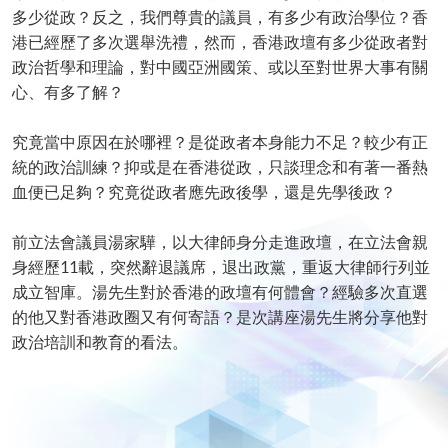
多少從政？反之，我們尊貴的議員，有多少有政治學位？香
港已經歷了多次選舉洗禮，然而，香港政壇有多少從政者對
政治哲學和理論，對中國亞洲國策、或以至對世界大事有關
心、有多了解？
究竟當中原因在於哪裡？是從政者本身能力不足？較少有正
統的政治訓練？抑或是在香港從政，只談理念和有著一番熱
血便已足夠？究竟從政者應先政後學，還是先學後政？
前立法會議員湯家驊，以大律師身分走進政壇，在立法會親
身經歷11載，突然辭退議席，退出政黨，重返大律師行列並
成立智庫。湯先生對於香港的政壇有何體會？經驗多次直選
的他又對香港政圈又有何寄語？是次講座湯先生將分享他對
政治培訓和教育的看法。