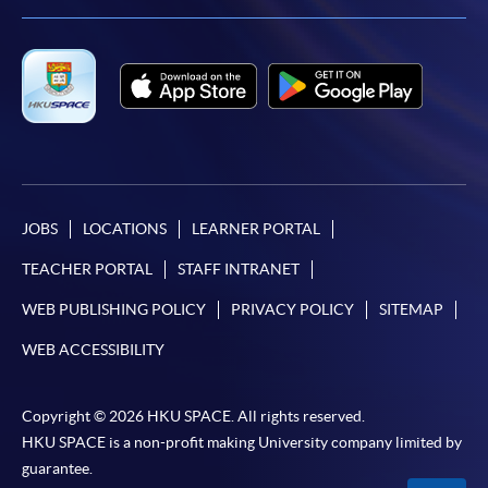
facebook
youtube
linkedin
instag
JOBS
LOCATIONS
LEARNER PORTAL
TEACHER PORTAL
STAFF INTRANET
WEB PUBLISHING POLICY
PRIVACY POLICY
SITEMAP
WEB ACCESSIBILITY
Copyright © 2026 HKU SPACE. All rights reserved.
HKU SPACE is a non-profit making University company limited by
guarantee.