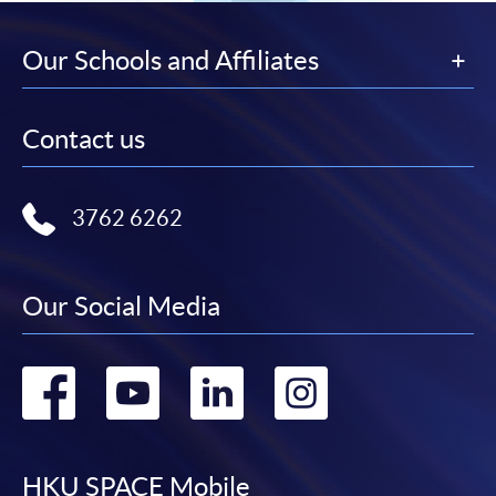
Our Schools and Affiliates
Contact us
3762 6262
Our Social Media
Go
Go
Go
Go
to
to
to
to
HKU SPACE Mobile