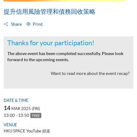
提升信用風險管理和債務回收策略
Share
Print
Thanks for your participation!
The above event has been completed successfully. Please look
forward to the upcoming events.
Want to read more about the event recap?
DATE & TIME
14
MAR 2025 (FRI)
13:00 - 13:50
FREE
VENUE
HKU SPACE YouTube 頻道