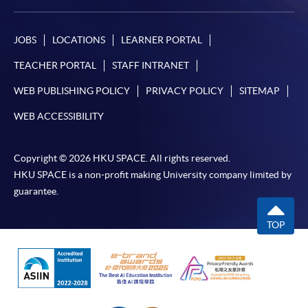
JOBS
LOCATIONS
LEARNER PORTAL
TEACHER PORTAL
STAFF INTRANET
WEB PUBLISHING POLICY
PRIVACY POLICY
SITEMAP
WEB ACCESSIBILITY
Copyright © 2026 HKU SPACE. All rights reserved.
HKU SPACE is a non-profit making University company limited by
guarantee.
TOP