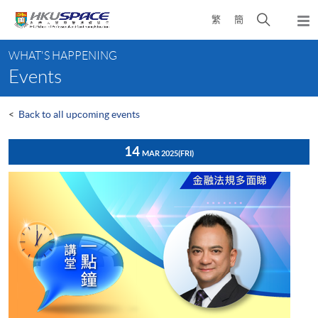
Skip
Open
繁
簡
to
Togg
main
search
navi
Main
content
panel
WHAT'S HAPPENING
content
Events
start
<
Back to all upcoming events
14
MAR 2025
(FRI)