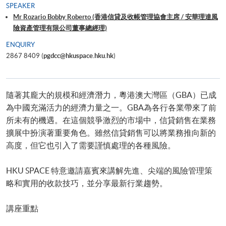
SPEAKER
Mr Rozario Bobby Roberto (香港信貸及收帳管理協會主席 / 安華理達風
險資產管理有限公司董事總經理)
ENQUIRY
2867 8409 (
pgdcc@hkuspace.hku.hk
)
隨著其龐大的規模和經濟潛力，粵港澳大灣區（GBA）已成
為中國充滿活力的經濟力量之一。GBA為各行各業帶來了前
所未有的機遇。在這個競爭激烈的市場中，信貸銷售在業務
擴展中扮演著重要角色。雖然信貸銷售可以將業務推向新的
高度，但它也引入了需要謹慎處理的各種風險。
HKU SPACE 特意邀請嘉賓來講解先進、尖端的風險管理策
略和實用的收款技巧，並分享最新行業趨勢。
講座重點