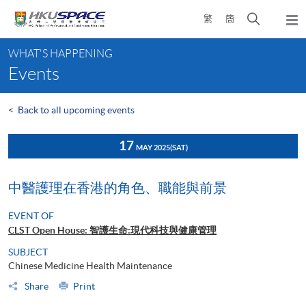
Skip
Open
繁
簡
to
Togg
main
search
navi
Main
content
panel
WHAT'S HAPPENING
content
Events
start
<
Back to all upcoming events
17
MAY 2025
(SAT)
中醫護理在香港的角色、職能與前景
EVENT OF
CLST Open House: 智護生命:現代科技與健康管理
SUBJECT
Chinese Medicine Health Maintenance
Share
Print