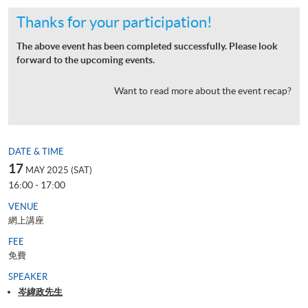
Thanks for your participation!
The above event has been completed successfully. Please look
forward to the upcoming events.
Want to read more about the event recap?
DATE & TIME
17
MAY 2025 (SAT)
16:00 - 17:00
VENUE
網上講座
FEE
免費
SPEAKER
岑緯政先生