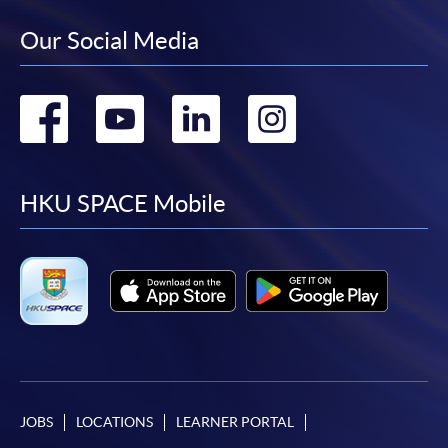
Our Social Media
Go
Go
Go
Go
to
to
to
to
facebook
youtube
linkedin
instag
HKU SPACE Mobile
JOBS
LOCATIONS
LEARNER PORTAL