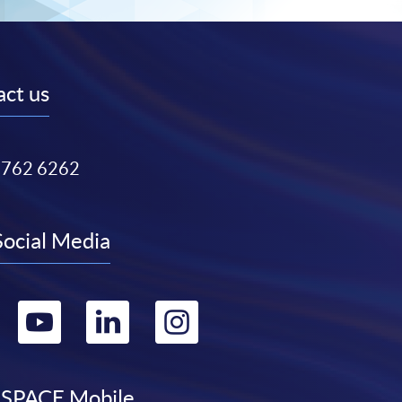
ct us
3762 6262
Social Media
Go
Go
Go
Go
to
to
to
to
SPACE Mobile