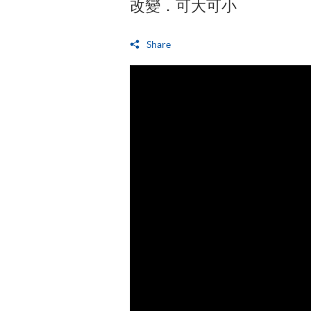
改變．可大可小
Share