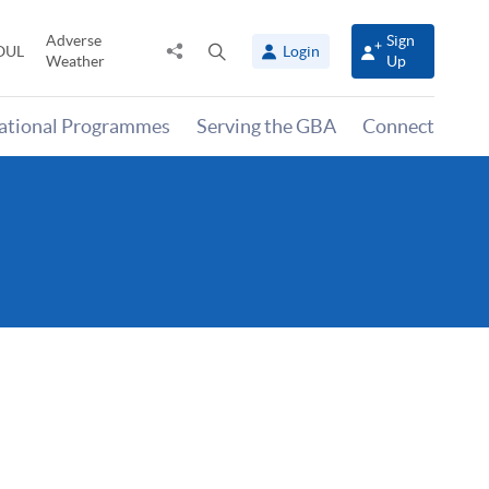
Adverse
Sign
Share
Open
OUL
Login
Weather
Up
to
search
panel
national Programmes
Serving the GBA
Connect