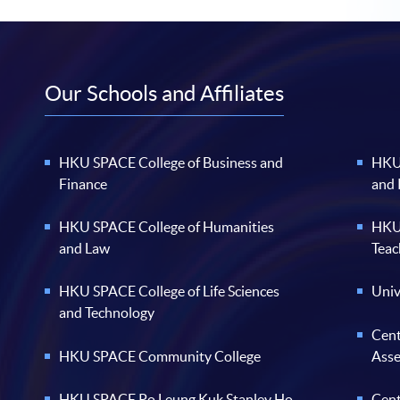
Our Schools and Affiliates
HKU SPACE College of Business and
HKU 
Finance
and
HKU SPACE College of Humanities
HKU 
and Law
Teac
HKU SPACE College of Life Sciences
Univ
and Technology
Cent
HKU SPACE Community College
Ass
HKU SPACE Po Leung Kuk Stanley Ho
Cent