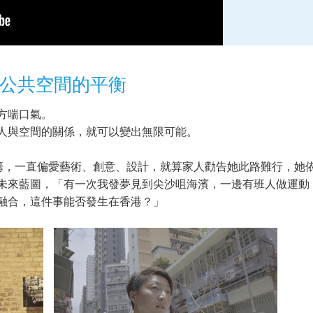
公共空間的平衡
方喘口氣。
人與空間的關係，就可以變出無限可能。
目統籌，一直偏愛藝術、創意、設計，就算家人勸告她此路難行，
未來藍圖，「有一次我發夢見到尖沙咀海濱，一邊有班人做運動
融合，這件事能否發生在香港？」