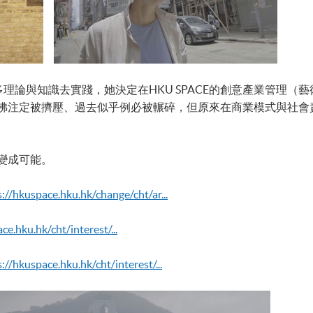
更多理論與知識去實踐，她決定在HKU SPACE的創意產業管理
彿注定被擠壓、過去似乎例必被輾碎，但原來在商業模式與社會
變成可能。
s://hkuspace.hku.hk/change/cht/ar...
ce.hku.hk/cht/interest/...
://hkuspace.hku.hk/cht/interest/...