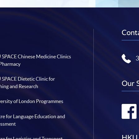
Conta
SPACE Chinese Medicine Clinics
 Pharmacy
SPACE Dietetic Clinic for
Our 
hing and Research
ersity of London Programmes
re for Language Education and
essment
HKU 
re for Logistics and Transport