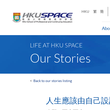
Skip
to
HKU
繁
簡
main
content
Abo
Main
content
LIFE AT HKU SPACE
start
Our Stories
<
Back to our stories listing
人生應該由自己設