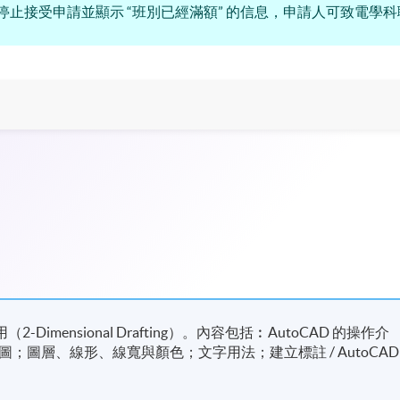
停止接受申請並顯示 “班別已經滿額” 的信息，申請人可致電學
Dimensional Drafting）。內容包括︰AutoCAD 的操作介
圖層、線形、線寬與顏色；文字用法；建立標註 / AutoCAD