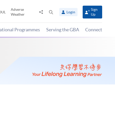
Adverse
Sign
Share
Open
OUL
Login
Weather
Up
to
search
panel
national Programmes
Serving the GBA
Connect