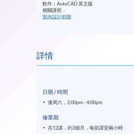
軟件：AutoCAD 英文版
相關課程：
室內設計初階
詳情
日期 / 時間
逢周六，2:00pm - 4:00pm
修業期
共12講，約3個月，每節課堂兩小時