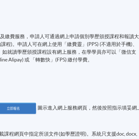
名及繳費服務，申請人可通過網上申請個別學歷頒授課程和報讀
程)。申請人可在網上使用「繳費靈」(PPS) (不適用於手機)、
付方式之外，如就讀學歷頒授課程設有網上服務，在學學員亦可以「微信支
line Alipay) 或 「轉數快」(FPS) 繳付學費。
圖示進入網上服務網頁，然後按照指示填妥網
程網頁中指定所須文件(如學歷證明)。系統只支援doc, docx,