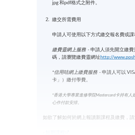
jpg 和pdf格式之附件。
繳交所需費用
申請人可使用以下方式繳交報名費或課
繳費靈網上服務
- 申請人須先開立繳
碼，請瀏覽繳費靈網址
http://www.pps
*信用咭網上繳費服務
- 申請人可以 VIS
卡」）繳付學費。
*香港大學專業進修學院Mastercard卡
持有人
心作付款安排。
如欲了解如何於網上報讀新課程及繳費，請瀏
-
短期課程