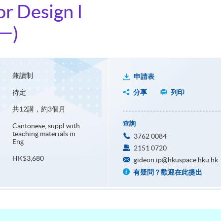
r Design I
一)
兼讀制
申請表
待定
分享
列印
共12講，約3個月
查詢
Cantonese, suppl with
teaching materials in
3762 0084
Eng
2151 0720
HK$3,680
gideon.ip@hkuspace.hku.hk
有疑問？歡迎在此提出