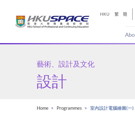
Skip
to
HKU
繁
簡
main
content
Abo
Main
content
start
藝術、設計及文化
設計
Home
Programmes
室內設計電腦繪圖(一)