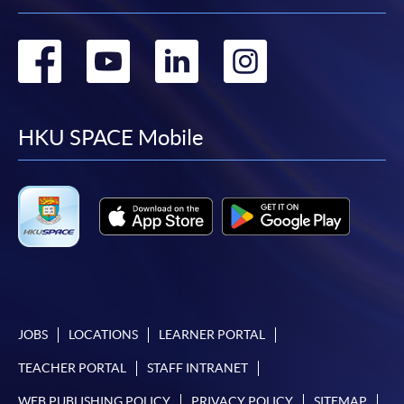
報讀新課程
Go
Go
Go
Go
凡以「先到先得」為取錄方式的課程，請填妥
to
to
to
to
SF26報名表，親往
報名中心
或以郵遞方式連同學
費以及所需證明文件呈交。
facebook
youtube
linkedin
instag
HKU SPACE Mobile
[
下載報名表SF26
]
申請學歷頒授及專業課程可能需要其他資料，報名
表可向報名中心或有關課程負責人索取。填妥申請
表格後，請連同報名費/學費以及所需證明文件親
往報名中心或以郵遞方式遞交。
JOBS
LOCATIONS
LEARNER PORTAL
報讀同一學歷頒授課程內其他單元
TEACHER PORTAL
STAFF INTRANET
​學院為學歷頒授課程特設「註冊及學費通知」，適
WEB PUBLISHING POLICY
PRIVACY POLICY
SITEMAP