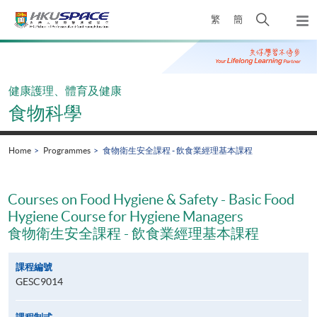
Skip
Open
繁
簡
to
Togg
main
search
navi
Main
content
panel
content
start
健康護理、體育及健康
食物科學
Home
Programmes
食物衛生安全課程 - 飲食業經理基本課程
Courses on Food Hygiene & Safety - Basic Food
Hygiene Course for Hygiene Managers
食物衛生安全課程 - 飲食業經理基本課程
課程編號
GESC9014