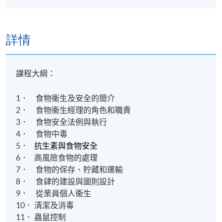
詳情
課程大綱：
．
食物衞生及安全的簡介
1
．
食物衞生經理的角色和職責
2
．
食物安全法例與執行
3
．
食物中毒
4
．
5
抗生素與食物安全
．
高風險食物的處理
6
．
食物的保存、貯藏和運輸
7
．
食肆的建設與圖則設計
8
．
從業員個人衞生
9
．
清潔及消毒
10
．
蟲鼠控制
11