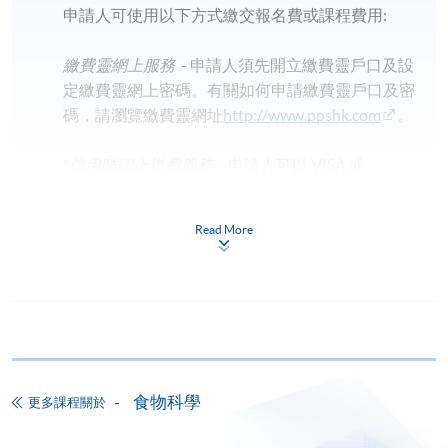
申請人可使用以下方式繳交報名費或課程費用:
繳費靈網上服務
- 申請人須先開立繳費靈戶口及設
定繳費靈網上密碼。有關如何申請繳費靈戶口及密
碼，請瀏覽繳費靈網址
http://www.ppshk.com
。
*信用咭網上繳費服務
- 申請人可以 VISA 或
Mastercard（包括「香港大學專業進修學院
Mastercard卡」）繳付學費。
Read More
*香港大學專業進修學院Mastercard卡
持有人如欲享用十個
月免息分期付款優惠，必須親臨本學院設有報名服務的教
學中心作付款安排。
如欲了解如何於網上報讀新課程及繳費，請瀏覽網上
申請/報讀指南 :
食物科學
更多課程關於
-
短期課程