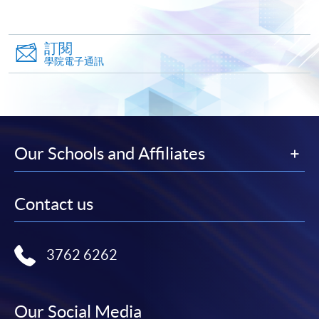
-
個別學歷頒授課程
訂閱
學院電子通訊
報讀同一學歷頒授課程內其他單元
個別課程為須報讀同一學歷頒授課程及其他單元或繳
交下期學費的學員，提供網上服務，如學員就讀的課
程設有此服務，課程負責人會通知學員有關程序。
Our Schools and Affiliates
網上支付可通過「繳費靈」(PPS) (不適用於手機)、
VISA 或 Mastercard、「微信支付」(Online WeChat
Contact us
Pay) 、「支付寶」(Online Alipay) 或 「轉數快」(FPS)
繳付學費。
3762 6262
親身報名/郵遞
Our Social Media