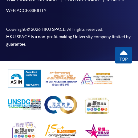
用於一般學歷頒授課程。
WEB ACCESSIBILITY
課程負責人會為學員送上「註冊及學費通知」
(「通知」)，請填妥有關「通知」，並親往報名中
Copyright © 2026 HKU SPACE. All rights reserved.
心或以郵遞方式，遞交「通知」及繳交所需費用。
HKU SPACE is a non-profit making University company limited by
guarantee.
有關繳費詳情，請參閱
付款方法
。如對報名程序有任
何疑問，請詳閱個別課程資料，或聯絡有關課程負責
TOP
人或報名中心。
課程/科目報名注意事項:
選用網上報名服務必須在已接駁互聯網及支援
JavaScript程式瀏覽器的電腦上進行。建議選用
Google Chrome瀏覽器。
申請人不應閒置申請超過10分鐘。否則，申請人
必須重新開始整個申請程序。