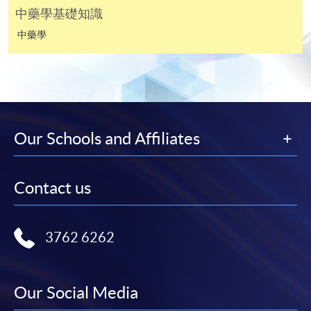
中藥學基礎知識
凡以「先到先得」為取錄方式的課程，請填妥
中藥學
SF26報名表，親往
報名中心
或以郵遞方式連同學
費以及所需證明文件呈交。
[
下載報名表SF26
]
申請學歷頒授及專業課程可能需要其他資料，報名
Our Schools and Affiliates
表可向報名中心或有關課程負責人索取。填妥申請
表格後，請連同報名費/學費以及所需證明文件親
往報名中心或以郵遞方式遞交。
Contact us
報讀同一學歷頒授課程內其他單元
3762 6262
​學院為學歷頒授課程特設「註冊及學費通知」，適
用於一般學歷頒授課程。
Our Social Media