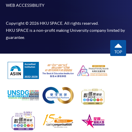
在網上報名過程中，由於提交課程申請和付款在系
WEB ACCESSIBILITY
統處理上為兩個不同的程序，成功付款並不保證成
功被獲取錄。任何不成功的申請，課程組職員將儘
Copyright © 2026 HKU SPACE. All rights reserved.
快與 閣下聯絡。
HKU SPACE is a non-profit making University company limited by
申請人應注意，不論親身或網上報讀，相同的課
guarantee.
程/科目只可提交一次申請。
在網上報名過程中，付款成功後，網頁將顯示付款
TOP
確認。另外，確認電子郵件亦會發送到 閣下的電
子郵件帳戶。請保留確定回條作日後查詢用途。
除特殊情況(例如課程因報名人數不足而被取消)及
法例規定外，一切已繳費用，概不退還。
如須甄選入學，則正式收據並不可作為 閣下已獲
取錄的證明。學院將在截止報名日期後儘快通知申
請者是否獲取錄。落選的申請人將獲退還已繳交的
學費。