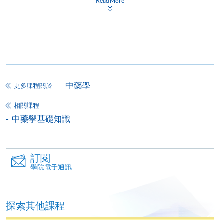
Read More
報讀同一學歷頒授課程內其他單元
個別課程為須報讀同一學歷頒授課程及其他單元或繳
交下期學費的學員，提供網上服務，如學員就讀的課
程設有此服務，課程負責人會通知學員有關程序。
中藥學
更多課程關於
網上支付可通過「繳費靈」(PPS) (不適用於手機)、
相關課程
VISA 或 Mastercard、「微信支付」(Online WeChat
中藥學基礎知識
Pay) 、「支付寶」(Online Alipay) 或 「轉數快」(FPS)
繳付學費。
訂閱
學院電子通訊
親身報名/郵遞
探索其他課程
報讀新課程