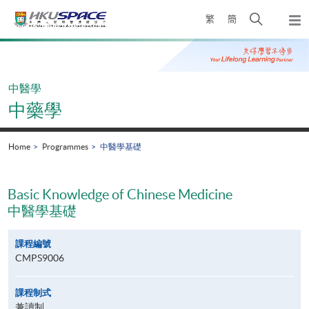
Skip
Open
繁
簡
to
Togg
main
search
navi
Main
content
panel
content
start
中醫學
中藥學
Home
Programmes
中醫學基礎
Basic Knowledge of Chinese Medicine
中醫學基礎
課程編號
CMPS9006
課程制式
兼讀制