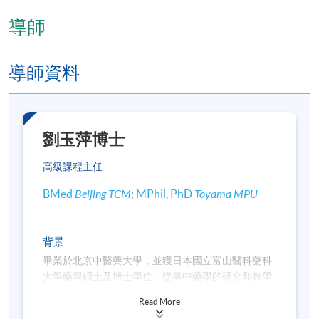
導師
導師資料
劉玉萍博士
高級課程主任
BMed
Beijing TCM
; MPhil, PhD
Toyama MPU
背景
畢業於北京中醫藥大學，並獲日本國立富山醫科藥科
大學藥學碩士及博士學位。從事中藥學的研究和教學
的工作多年，曾任中國中醫研究院副教授及日本國立
Read More
富山醫科藥科大學客座研究員等。擅長對中藥品質的