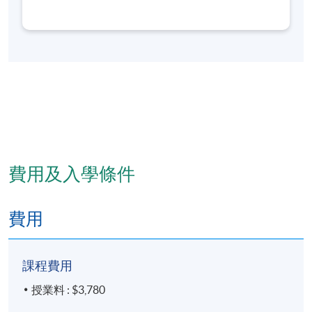
研究和中藥數據庫的管理工作，並精於中藥鑒定學、
中藥炮製學、藥理學、中藥藥理與毒理學等的教學工
作，曾撰寫《中藥採製與炮製技術》等專著和在國內
外醫學期刊發表30餘篇學術論文，目前主要負責中藥
學的教學及課程統籌工作。
費用及入學條件
費用
課程費用
授業料 : $3,780