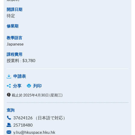
開課日期
待定
修業期
教學語言
Japanese
課程費用
授業料 : $3,780
申請表
分享
列印
截止於 2025年4月30日 (星期三)
查詢
37624126 （日本語で対応）
25718480
y.liu@hkuspace.hku.hk