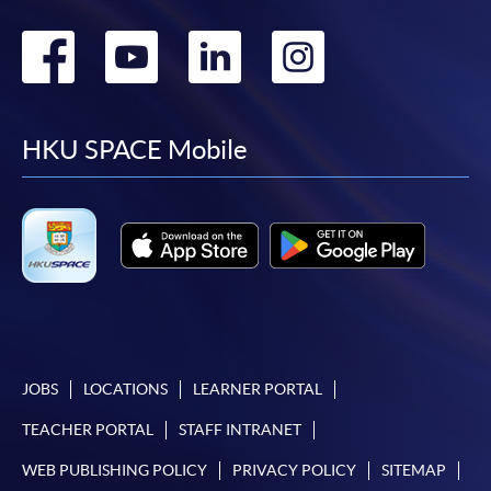
課程負責人會為學員送上「註冊及學費通知」
Go
Go
Go
Go
(「通知」)，請填妥有關「通知」，並親往報名中
心或以郵遞方式，遞交「通知」及繳交所需費用。
to
to
to
to
有關繳費詳情，請參閱
付款方法
。如對報名程序有任
facebook
youtube
linkedin
instag
HKU SPACE Mobile
何疑問，請詳閱個別課程資料，或聯絡有關課程負責
人或報名中心。
課程/科目報名注意事項:
選用網上報名服務必須在已接駁互聯網及支援
JavaScript程式瀏覽器的電腦上進行。建議選用
Google Chrome瀏覽器。
申請人不應閒置申請超過10分鐘。否則，申請人
JOBS
LOCATIONS
LEARNER PORTAL
必須重新開始整個申請程序。
TEACHER PORTAL
STAFF INTRANET
網上報名只支援「提早報讀優惠」。如需享用其他
報讀優惠，請親臨學院的報名中心報名。
WEB PUBLISHING POLICY
PRIVACY POLICY
SITEMAP